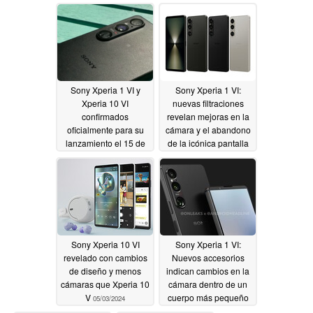
Snapdragon
para Helldivers 2
05/08/2024
05/07/2024
Sony Xperia 1 VI y
Sony Xperia 1 VI:
Xperia 10 VI
nuevas filtraciones
confirmados
revelan mejoras en la
oficialmente para su
cámara y el abandono
lanzamiento el 15 de
de la icónica pantalla
mayo
21:9 para el sucesor
05/07/2024
más pequeño del
Xperia 1 V
05/03/2024
Sony Xperia 10 VI
Sony Xperia 1 VI:
revelado con cambios
Nuevos accesorios
de diseño y menos
indican cambios en la
cámaras que Xperia 10
cámara dentro de un
V
cuerpo más pequeño
05/03/2024
que el rumoreado