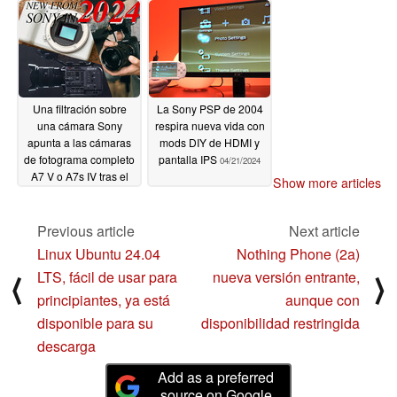
Xperia 10 VI
04/27/2024
Una filtración sobre
La Sony PSP de 2004
una cámara Sony
respira nueva vida con
apunta a las cámaras
mods DIY de HDMI y
de fotograma completo
pantalla IPS
04/21/2024
A7 V o A7s IV tras el
Show more articles
lanzamiento en mayo
de la ZV-E10 II APS-C
Previous article
Next article
04/26/2024
Linux Ubuntu 24.04
Nothing Phone (2a)
LTS, fácil de usar para
nueva versión entrante,
⟨
⟩
principiantes, ya está
aunque con
disponible para su
disponibilidad restringida
descarga
Add as a preferred
source on Google