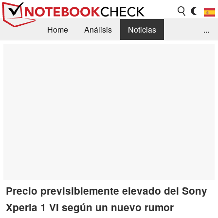
Home
Análisis
Noticias
...
FAQ/Técnica
Biblioteca
Orientación para la Compra
Busca
Contacto
Precio previsiblemente elevado del Sony
Xperia 1 VI según un nuevo rumor