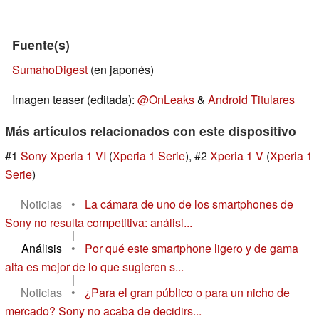
Fuente(s)
SumahoDigest
(en japonés)
Imagen teaser (editada):
@OnLeaks
&
Android Titulares
Más artículos relacionados con este dispositivo
#1
Sony Xperia 1 VI
(
Xperia 1 Serie
), #2
Xperia 1 V
(
Xperia 1
Serie
)
Noticias
•
La cámara de uno de los smartphones de
Sony no resulta competitiva: análisi...
|
Análisis
•
Por qué este smartphone ligero y de gama
alta es mejor de lo que sugieren s...
|
Noticias
•
¿Para el gran público o para un nicho de
mercado? Sony no acaba de decidirs...