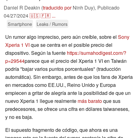
Daniel R Deakin (
traducido por
Ninh Duy),
Publicado
04/27/2024
🇺🇸
🇫🇷
...
Smartphone
Leaks / Rumors
Un rumor algo impreciso, pero aún creíble, sobre el
Sony
Xperia 1 VI
que se centra en el posible precio del
dispositivo. Según la fuente
https://sumahodigest.com/?
p=29544
parece que el precio del Xperia 1 VI en Taiwán
podría "bajar varios puntos porcentuales" (traducción
automática). Sin embargo, antes de que los fans de Xperia
en mercados como EE.UU., Reino Unido y Europa
empiecen a gritar de alegría ante la posibilidad de que un
nuevo Xperia 1 llegue realmente
más barato
que sus
predecesores, se ofrece una cifra en dólares taiwaneses,
y no es baja.
El supuesto fragmento de código, que ahora es una
imagen rota en la fuente del rumor, contenía la cifra de