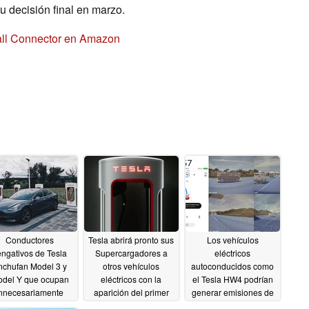
 decisión final en marzo.
all Connector en Amazon
Conductores
Tesla abrirá pronto sus
Los vehículos
engativos de Tesla
Supercargadores a
eléctricos
nchufan Model 3 y
otros vehículos
autoconducidos como
del Y que ocupan
eléctricos con la
el Tesla HW4 podrían
innecesariamente
aparición del primer
generar emisiones de
plazas de
CCS Magic Dock en
cambio climático que