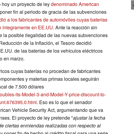
 hoy un proyecto de ley
denominado American
 poner fin al periodo de gracia de las subvenciones
ió a los fabricantes de automóviles cuyas baterías
can íntegramente en EE.UU
. Ante la reacción sin
 la posible ilegalidad de las nuevas subvenciones
 Reducción de la Inflación, el Tesoro decidió
EE.UU. de las baterías de los vehículos eléctricos
to en marzo.
ricos cuyas baterías no procedan de fabricantes
omponentes y materias primas locales seguirán
scal de 7.500 dólares
oubles-its-Model-3-and-Model-Y-price-discount-to-
unt.676395.0.html
. Eso es lo que el senador
erican Vehicle Security Act, argumentando que va
nses. El proyecto de ley pretende "
ajustar la fecha
 de ciertas enmiendas realizadas con respecto al
 y poner fin de hecho al crédito fiscal para una serie