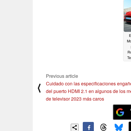
Gigafactoría
01/25/2023
E
Mo
Ro
Te
ad
Previous article
Cuidado con las especificaciones enga
⟨
del puerto HDMI 2.1 en algunos de los 
de televisor 2023 más caros