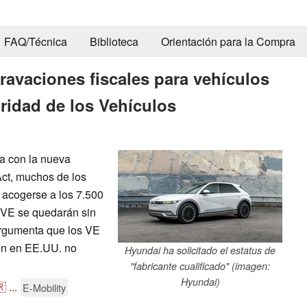
FAQ/Técnica
Biblioteca
Orientación para la Compra
ravaciones fiscales para vehículos
uridad de los Vehículos
ya con la nueva
Act, muchos de los
 acogerse a los 7.500
a VE se quedarán sin
argumenta que los VE
en en EE.UU. no
Hyundai ha solicitado el estatus de
"fabricante cualificado" (imagen:
Hyundai)
🇷
...
E-Mobility