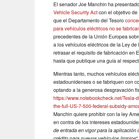
El senador Joe Manchin ha presentado
Vehicle Security Act
con el objetivo de
que el Departamento del Tesoro
conced
para vehículos eléctricos no se fabri
precedentes de la Unión Europea sobre
a los vehículos eléctricos de la Ley de
retrasar el requisito de fabricación en 
hasta que publique una guía al respec
Mientras tanto, muchos vehículos eléct
estadounidenses o se fabriquen con c
optando a la generosa desgravación fi
https://www.notebookcheck.net/Tesla-d
the-full-US-7-500-federal-subsidy-amo
Manchin quiere prohibir con la ley Am
en contra de los intereses estadounide
de entrada en vigor para la aplicación
crédito para nuevos vehículos limpios
"