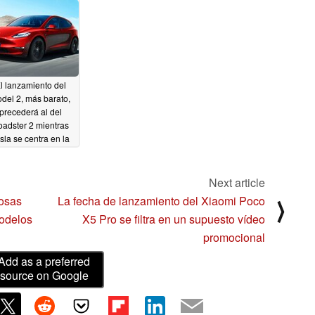
Supercargadores
California
rivalizarían con las de
01/23/2023
todos los centros de
01/24/2023
datos
01/21/2023
l lanzamiento del
del 2, más barato,
precederá al del
adster 2 mientras
sla se centra en la
opción masiva del
VE
01/20/2023
Next article
ñosas
La fecha de lanzamiento del Xiaomi Poco
⟩
modelos
X5 Pro se filtra en un supuesto vídeo
promocional
Add as a preferred
source on Google