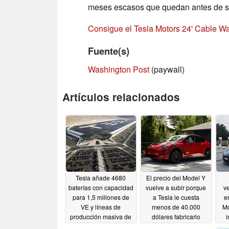
meses escasos que quedan antes de su
Consigue el Tesla Motors 24' Cable W
Fuente(s)
Washington Post
(paywall)
Artículos relacionados
Tesla añade 4680
El precio del Model Y
baterías con capacidad
vuelve a subir porque
v
para 1,5 millones de
a Tesla le cuesta
e
VE y líneas de
menos de 40.000
Mo
producción masiva de
dólares fabricarlo
Semi a su primera
01/24/2023