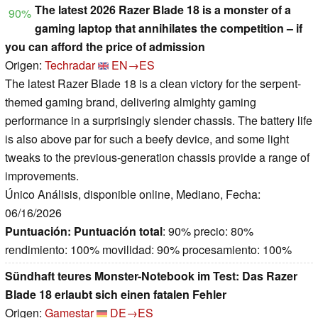
The latest 2026 Razer Blade 18 is a monster of a
90%
gaming laptop that annihilates the competition – if
you can afford the price of admission
Origen:
Techradar
EN→ES
The latest Razer Blade 18 is a clean victory for the serpent-
themed gaming brand, delivering almighty gaming
performance in a surprisingly slender chassis. The battery life
is also above par for such a beefy device, and some light
tweaks to the previous-generation chassis provide a range of
improvements.
Único Análisis, disponible online, Mediano, Fecha:
06/16/2026
Puntuación:
Puntuación total
: 90% precio: 80%
rendimiento: 100% movilidad: 90% procesamiento: 100%
Sündhaft teures Monster-Notebook im Test: Das Razer
Blade 18 erlaubt sich einen fatalen Fehler
Origen:
Gamestar
DE→ES