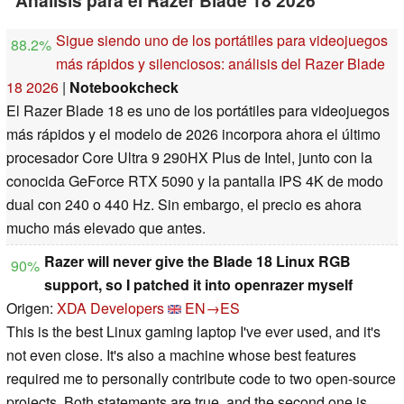
Análisis para el Razer Blade 18 2026
Sigue siendo uno de los portátiles para videojuegos
88.2%
más rápidos y silenciosos: análisis del Razer Blade
18 2026
|
Notebookcheck
El Razer Blade 18 es uno de los portátiles para videojuegos
más rápidos y el modelo de 2026 incorpora ahora el último
procesador Core Ultra 9 290HX Plus de Intel, junto con la
conocida GeForce RTX 5090 y la pantalla IPS 4K de modo
dual con 240 o 440 Hz. Sin embargo, el precio es ahora
mucho más elevado que antes.
Razer will never give the Blade 18 Linux RGB
90%
support, so I patched it into openrazer myself
Origen:
XDA Developers
EN→ES
This is the best Linux gaming laptop I've ever used, and it's
not even close. It's also a machine whose best features
required me to personally contribute code to two open-source
projects. Both statements are true, and the second one is