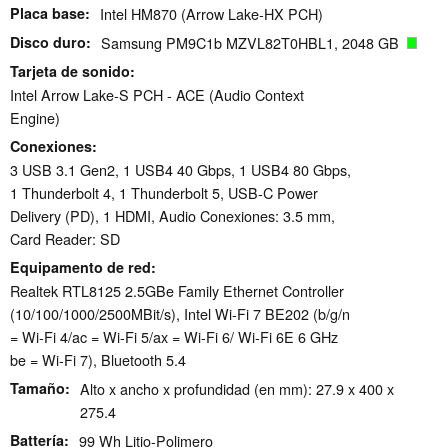
Placa base
Intel HM870 (Arrow Lake-HX PCH)
Disco duro
Samsung PM9C1b MZVL82T0HBL1, 2048 GB
Tarjeta de sonido
Intel Arrow Lake-S PCH - ACE (Audio Context
Engine)
Conexiones
3 USB 3.1 Gen2, 1 USB4 40 Gbps, 1 USB4 80 Gbps,
1 Thunderbolt 4, 1 Thunderbolt 5, USB-C Power
Delivery (PD), 1 HDMI, Audio Conexiones: 3.5 mm,
Card Reader: SD
Equipamento de red
Realtek RTL8125 2.5GBe Family Ethernet Controller
(10/100/1000/2500MBit/s), Intel Wi-Fi 7 BE202 (b/g/n
= Wi-Fi 4/ac = Wi-Fi 5/ax = Wi-Fi 6/ Wi-Fi 6E 6 GHz
be = Wi-Fi 7), Bluetooth 5.4
Tamaño
Alto x ancho x profundidad (en mm): 27.9 x 400 x
275.4
Battería
99 Wh Litio-Polimero