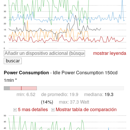
35
30
25
20
15
10
5
0
mostrar leyenda
Power Consumption
- Idle Power Consumption 150cd
1min *
min: 6.52 de promedio: 19.9 mediana:
19.3
(14%)
max: 37.3 Watt
5 mas detalles
Mostrar tabla de comparación
+
+
50
45
40