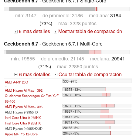
Geekbench 6.7
- Geekbench 6.7.1 Single-Core
min: 3147 de promedio: 3186 mediana:
3184
(73%)
max: 3228 puntos
6 mas detalles
Mostrar tabla de comparación
+
+
Geekbench 6.7
- Geekbench 6.7.1 Multi-Core
min: 19855 de promedio: 21145 mediana:
20941
(71%)
max: 22850 puntos
6 mas detalles
Ocultar tabla de comparación
+
-
533 -97%
AMD A4-9120C
...
18378 -13%
AMD Ryzen AI Max+ 392
18703 -12%
Qualcomm Snapdragon X2 Elite X2E-
88-100
18766 -11%
AMD Ryzen AI Max+ 395
18887 -11%
AMD Ryzen 9 9955HX
19417 -8%
Intel Core Ultra 9 275HX
19741 -7%
Intel Core Ultra 9 285HX
20165 -5%
AMD Ryzen 9 9955HX3D
20487 -3%
Apple M4 Pro 12-Core