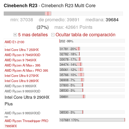
Cinebench R23
- Cinebench R23 Multi Core
min: 37038 de promedio: 39891 mediana:
39684
(37%)
max: 42661 Points
5 mas detalles
Ocultar tabla de comparación
+
-
202 -99%
AMD E1-2100
...
31781 -20%
Intel Core Ultra 7 255HX
32782 -18%
AMD Ryzen 9 7945HX3D
33078 -17%
AMD Ryzen 9 7945HX
34474 -14%
AMD Ryzen AI Max+ 395
35061 -12%
AMD Ryzen AI Max+ PRO 395
35766 -10%
Intel Core Ultra 9 275HX
36908 -7%
Intel Core Ultra 9 285HX
37800 -5%
AMD Ryzen 9 9955HX
38530 -3%
AMD Ryzen 9 9955HX3D
Intel Core Ultra 9 290HX
39891
Plus
...
38530 -3%
AMD Ryzen 9 9955HX3D
max:
107681 170%
AMD Ryzen Threadripper PRO
7995WX