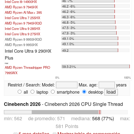
46 -7%
Intel Core i9-14900HX
46.2 -6%
AMD Ryzen 9 7945HX
46.2 -6%
AMD Ryzen AI Max+ 395
46.3 -6%
Intel Core Ultra 7 255HX
46.8 -5%
AMD Ryzen 9 7945HX3D
47.5 -3%
Intel Core Ultra 9 285HX
47.9 -3%
Intel Core Ultra 9 275HX
49.1 0%
AMD Ryzen 9 9955HX3D
49.1 0%
AMD Ryzen 9 9955HX
Intel Core Ultra 9 290HX
49.2
Plus
max:
59.5 21%
AMD Ryzen Threadripper PRO
7995WX
0%
100%
Restrict / Search:
Model:
Max. age:
years
all
laptop
smartphone
desktop
Cinebench 2026
- Cinebench 2026 CPU Single Thread
min: 562 de promedio: 571 mediana:
568 (77%)
max:
581 Points
5 mas detalles
Mostrar tabla de comparación