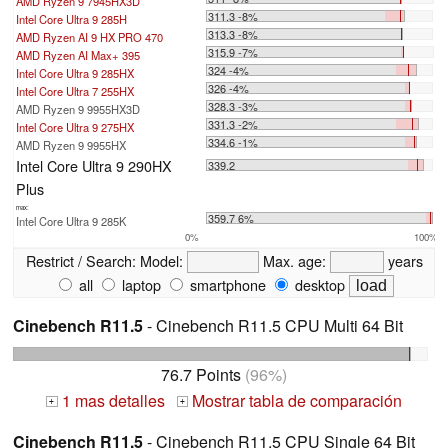
AMD Ryzen 9 7945HX3D
311.3 -8%
Intel Core Ultra 9 285H
313.3 -8%
AMD Ryzen AI 9 HX PRO 470
315.9 -7%
AMD Ryzen AI Max+ 395
324 -4%
Intel Core Ultra 9 285HX
326 -4%
Intel Core Ultra 7 255HX
328.3 -3%
AMD Ryzen 9 9955HX3D
331.3 -2%
Intel Core Ultra 9 275HX
334.6 -1%
AMD Ryzen 9 9955HX
Intel Core Ultra 9 290HX
339.2
Plus
max:
359.7 6%
Intel Core Ultra 9 285K
0%
100%
Restrict / Search:
Model:
Max. age:
years
all
laptop
smartphone
desktop
Cinebench R11.5
- Cinebench R11.5 CPU Multi 64 Bit
76.7 Points
(96%)
1 mas detalles
Mostrar tabla de comparación
+
+
Cinebench R11.5
- Cinebench R11.5 CPU Single 64 Bit