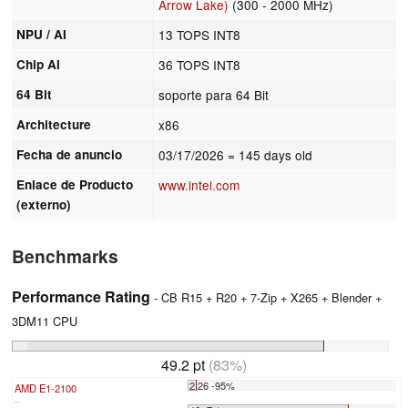
Arrow Lake)
(300 - 2000 MHz)
NPU / AI
13 TOPS INT8
Chip AI
36 TOPS INT8
64 Bit
soporte para 64 Bit
Architecture
x86
Fecha de anuncio
03/17/2026
= 145 days old
Enlace de Producto
www.intel.com
(externo)
Benchmarks
Performance Rating
- CB R15 + R20 + 7-Zip + X265 + Blender +
3DM11 CPU
49.2 pt
(83%)
2.26 -95%
AMD E1-2100
...