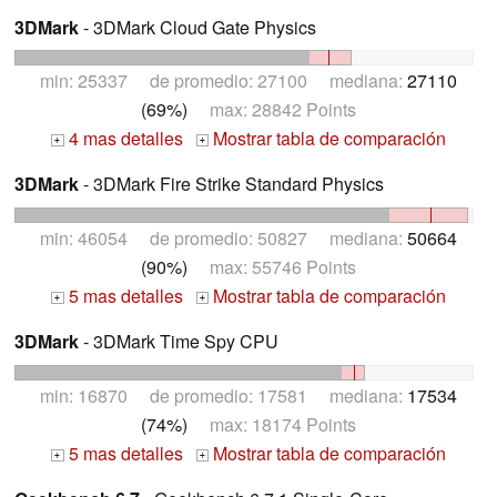
3DMark
- 3DMark Cloud Gate Physics
min: 25337 de promedio: 27100 mediana:
27110
(69%)
max: 28842 Points
4 mas detalles
Mostrar tabla de comparación
+
+
3DMark
- 3DMark Fire Strike Standard Physics
min: 46054 de promedio: 50827 mediana:
50664
(90%)
max: 55746 Points
5 mas detalles
Mostrar tabla de comparación
+
+
3DMark
- 3DMark Time Spy CPU
min: 16870 de promedio: 17581 mediana:
17534
(74%)
max: 18174 Points
5 mas detalles
Mostrar tabla de comparación
+
+