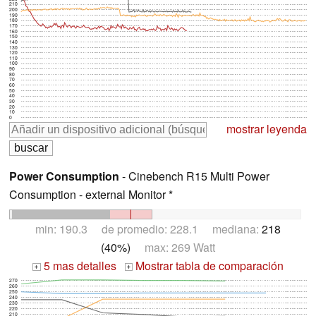
210
200
190
180
170
160
150
140
130
120
110
100
90
80
70
60
50
40
30
20
10
0
mostrar leyenda
Power Consumption
- Cinebench R15 Multi Power
Consumption - external Monitor *
min: 190.3 de promedio: 228.1 mediana:
218
(40%)
max: 269 Watt
5 mas detalles
Mostrar tabla de comparación
+
+
270
260
250
240
230
220
210