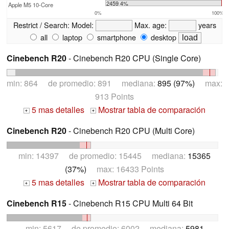
2459 4%
Apple M5 10-Core
0%
100%
Restrict / Search:
Model:
Max. age:
years
all
laptop
smartphone
desktop
Cinebench R20
- Cinebench R20 CPU (Single Core)
min: 864 de promedio: 891 mediana:
895 (97%)
max:
913 Points
5 mas detalles
Mostrar tabla de comparación
+
+
Cinebench R20
- Cinebench R20 CPU (Multi Core)
min: 14397 de promedio: 15445 mediana:
15365
(37%)
max: 16433 Points
5 mas detalles
Mostrar tabla de comparación
+
+
Cinebench R15
- Cinebench R15 CPU Multi 64 Bit
min: 5617 de promedio: 6002 mediana:
5981