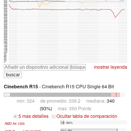
6000
5875
5750
5625
5500
5375
5250
5125
5000
4875
4750
4625
4500
4375
4250
4125
4000
3875
3750
3625
3500
3375
3250
3125
3000
2875
2750
2625
2500
2375
2250
2125
2000
1875
1750
1625
1500
1375
1250
1125
1000
875
750
625
500
375
250
125
0
mostrar leyenda
Cinebench R15
- Cinebench R15 CPU Single 64 Bit
min: 324 de promedio: 339.2 mediana:
340
(93%)
max: 350 Points
5 mas detalles
Ocultar tabla de comparación
+
-
19 -94%
AMD A4-1200
...
311 -8%