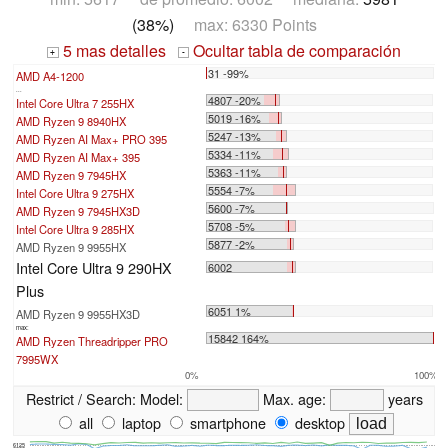
(38%)
max: 6330 Points
5 mas detalles
Ocultar tabla de comparación
+
-
31 -99%
AMD A4-1200
...
4807 -20%
Intel Core Ultra 7 255HX
5019 -16%
AMD Ryzen 9 8940HX
5247 -13%
AMD Ryzen AI Max+ PRO 395
5334 -11%
AMD Ryzen AI Max+ 395
5363 -11%
AMD Ryzen 9 7945HX
5554 -7%
Intel Core Ultra 9 275HX
5600 -7%
AMD Ryzen 9 7945HX3D
5708 -5%
Intel Core Ultra 9 285HX
5877 -2%
AMD Ryzen 9 9955HX
Intel Core Ultra 9 290HX
6002
Plus
6051 1%
AMD Ryzen 9 9955HX3D
max:
15842 164%
AMD Ryzen Threadripper PRO
7995WX
0%
100%
Restrict / Search:
Model:
Max. age:
years
all
laptop
smartphone
desktop
6125