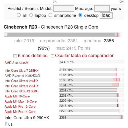
0%
100%
Restrict / Search:
Model:
Max. age:
years
all
laptop
smartphone
desktop
Cinebench R23
- Cinebench R23 Single Core
min: 2319 de promedio: 2361 mediana:
2356
(96%)
max: 2415 Points
5 mas detalles
Ocultar tabla de comparación
+
-
74.4 -97%
AMD A10-5745M
...
2154 -9%
Intel Core Ultra 7 255HX
2165 -8%
AMD Ryzen 9 9955HX3D
2180 -8%
Intel Core Ultra 9 285HX
2194 -7%
Intel Core Ultra 9 275HX
2201 -7%
Intel Core Ultra X9 388H
2202 -7%
Apple M4 10-Core
2209 -6%
Apple M4 Max 16-Core
2213 -6%
Apple M4 Pro 12-Core
2270 -4%
Apple M4 Pro 14-Core
Intel Core Ultra 9 290HX
2361
Plus