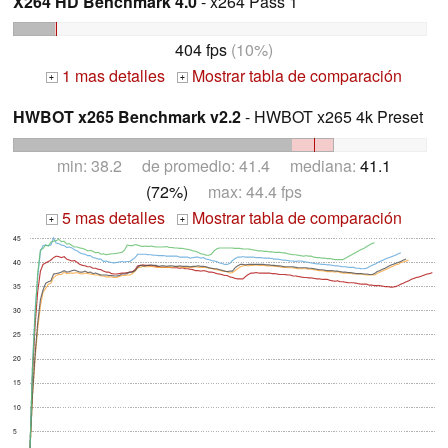
X264 HD Benchmark 4.0
- x264 Pass 1
404 fps
(10%)
1 mas detalles
Mostrar tabla de comparación
+
+
HWBOT x265 Benchmark v2.2
- HWBOT x265 4k Preset
min: 38.2 de promedio: 41.4 mediana:
41.1
(72%)
max: 44.4 fps
5 mas detalles
Mostrar tabla de comparación
+
+
45
40
35
30
25
20
15
10
5