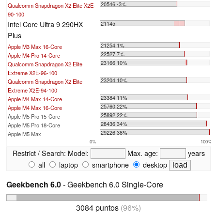
20546 -3%
Qualcomm Snapdragon X2 Elite X2E-
90-100
Intel Core Ultra 9 290HX
21145
Plus
21254 1%
Apple M3 Max 16-Core
22527 7%
Apple M4 Pro 14-Core
23166 10%
Qualcomm Snapdragon X2 Elite
Extreme X2E-96-100
23204 10%
Qualcomm Snapdragon X2 Elite
Extreme X2E-94-100
23384 11%
Apple M4 Max 14-Core
25760 22%
Apple M4 Max 16-Core
25892 22%
Apple M5 Pro 15-Core
28436 34%
Apple M5 Pro 18-Core
29226 38%
Apple M5 Max
0%
100%
Restrict / Search:
Model:
Max. age:
years
all
laptop
smartphone
desktop
Geekbench 6.0
- Geekbench 6.0 Single-Core
3084 puntos
(96%)