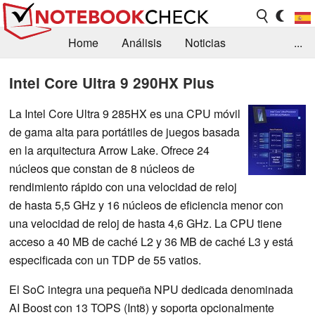
Home
Análisis
Noticias
...
FAQ/Técnica
Biblioteca
Intel Core Ultra 9 290HX Plus
Orientación para la Compra
Busca
La Intel Core Ultra 9 285HX es una CPU móvil
de gama alta para portátiles de juegos basada
Contacto
en la arquitectura Arrow Lake. Ofrece 24
núcleos que constan de 8 núcleos de
rendimiento rápido con una velocidad de reloj
de hasta 5,5 GHz y 16 núcleos de eficiencia menor con
una velocidad de reloj de hasta 4,6 GHz. La CPU tiene
acceso a 40 MB de caché L2 y 36 MB de caché L3 y está
especificada con un TDP de 55 vatios.
El SoC integra una pequeña NPU dedicada denominada
AI Boost con 13 TOPS (Int8) y soporta opcionalmente