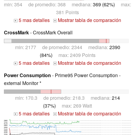
min: 354 de promedio: 368 mediana:
369 (62%)
max:
381 Points
5 mas detalles
Mostrar tabla de comparación
+
+
CrossMark
- CrossMark Overall
min: 2177 de promedio: 2344 mediana:
2390
(84%)
max: 2409 Points
5 mas detalles
Mostrar tabla de comparación
+
+
Power Consumption
- Prime95 Power Consumption -
external Monitor *
min: 170.3 de promedio: 218.3 mediana:
214
(37%)
max: 269 Watt
5 mas detalles
Mostrar tabla de comparación
+
+
280
270
260
250
240
230
220