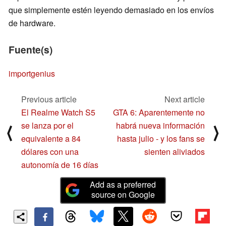
que simplemente estén leyendo demasiado en los envíos
de hardware.
Fuente(s)
importgenius
Previous article
Next article
El Realme Watch S5
GTA 6: Aparentemente no
se lanza por el
habrá nueva información
⟨
⟩
equivalente a 84
hasta julio - y los fans se
dólares con una
sienten aliviados
autonomía de 16 días
Add as a preferred
source on Google