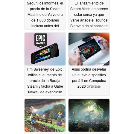
Según los informes, el
El lanzamiento de
precio de la Steam
Steam Machine parece
Machine de Valve era
estar cerca ya que
de 1.000 dólares
Valve añade el Tour de
incluso antes del
Bienvenida al backend
retraso de la fecha de
de Steam
05/31/2026
lanzamiento
05/31/2026
Tim Sweeney, de Epic,
Asus podría desvelar
critica el aumento de
un nuevo dispositivo
precio de la Baraja
portátil en Computex
Steam y tacha a Gabe
2026
05/25/2026
Newell de avaricioso
05/29/2026