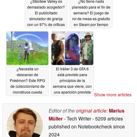
¿Stardew Valley es
¿No tiene nada
demasiado acogedor?
planeado para el fin de
El publicitado
semana? El juego de
simulador de granja
rol de mesa es gratuito
con un 97% de críticas
en Steam por tiempo
positivas vuelve a su
limitado
05/22/2026
mejor precio en Steam
05/23/2026
¿Necesita un
El tráiler 3 de GTA 6
descanso de
está previsto para
Pokémon? Este RPG
principios de la
de coleccionismo de
semana que viene, con
monstruos cuesta
una aparición prevista
Show more articles
ahora 9,59 $ en lugar
en el State of Play,
de 60 $ en Steam
según sugiere una
nueva filtración
Editor of the
original article
:
Marius
05/22/2026
05/22/2026
Müller
- Tech Writer
- 5209 articles
published on Notebookcheck
since
2024