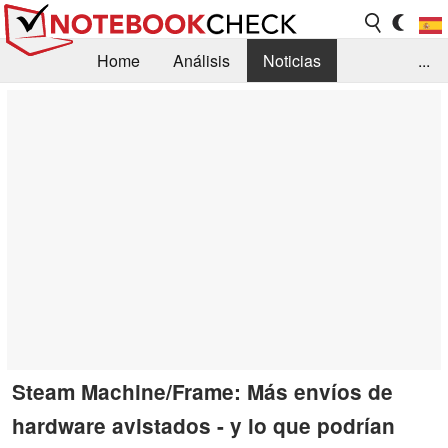
Home
Análisis
Noticias
...
FAQ/Técnica
Biblioteca
Orientación para la Compra
Busca
Contacto
Steam Machine/Frame: Más envíos de
hardware avistados - y lo que podrían