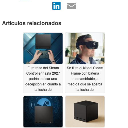
Artículos relacionados
El retraso del Steam
Se filtra el kit del Steam
Controller hasta 2027
Frame con batería
podría indicar una
intercambiable, a
decepción en cuanto a
medida que se acerca
la fecha de
la fecha de
lanzamiento de la
lanzamiento de las
Steam Machine
gafas de realidad
virtual
06/19/2026
06/18/2026