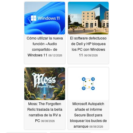
06/18/2026
Cómo utilizar la nueva
El software defectuoso
función «Audio
de Dell y HP bloquea
compartido» de
los PC con Windows
Windows 11
11
06/12/2026
06/09/2026
Moss: The Forgotten
Microsoft Autopatch
Relic traslada la bella
añade el informe
narrativa de la RV a
Secure Boot para
PC
bloquear los bucles de
06/08/2026
arranque
06/08/2026