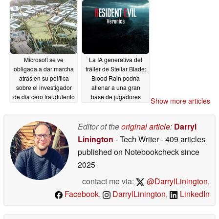
Microsoft se ve
La IA generativa del
obligada a dar marcha
tráiler de Stellar Blade:
atrás en su política
Blood Rain podría
sobre el investigador
alienar a una gran
de día cero fraudulento
base de jugadores
Show more articles
Nightmare Eclipse
06/07/2026
06/07/2026
Editor of the
original article
:
Darryl
Linington
- Tech Writer
- 409 articles
published on Notebookcheck
since
2025
contact me via:
@DarrylLinington
,
Facebook
,
DarrylLinington
,
LinkedIn