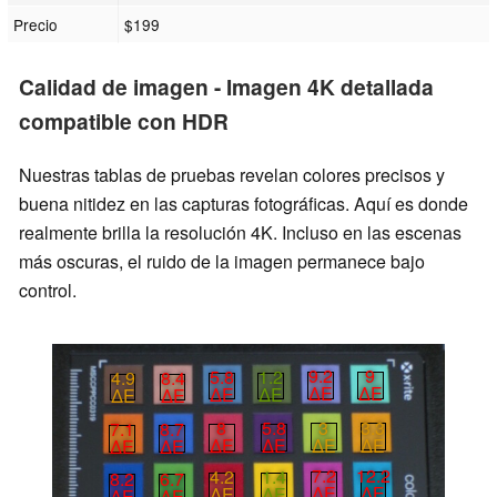
Precio
$199
Calidad de imagen - Imagen 4K detallada
compatible con HDR
Nuestras tablas de pruebas revelan colores precisos y
buena nitidez en las capturas fotográficas. Aquí es donde
realmente brilla la resolución 4K. Incluso en las escenas
más oscuras, el ruido de la imagen permanece bajo
control.
9.2
9
5.8
1.2
4.9
8.4
∆E
∆E
∆E
∆E
∆E
∆E
3
3.3
8
5.8
7.1
8.7
∆E
∆E
∆E
∆E
∆E
∆E
7.2
12.2
4.2
1.4
8.2
6.7
∆E
∆E
∆E
∆E
∆E
∆E