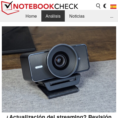
Home
Análisis
Noticias
...
FAQ/Técnica
Biblioteca
Orientación para la Compra
Busca
Contacto
¿Actualización del streaming? Revisión