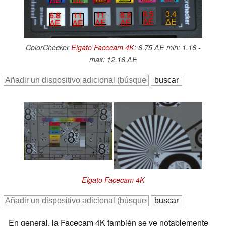
6.5
3.4
11
8.9
6.8
11
∆E
∆E
∆E
∆E
∆E
∆E
ColorChecker
Elgato Facecam 4K
: 6.75 ∆E min: 1.16 -
max: 12.16 ∆E
Elgato Facecam 4K
En general, la Facecam 4K también se ve notablemente