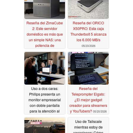
Reseña del ZimaCube
Reseña del ORICO
2: Este servidor
X50PRO: Esta caja
doméstico es más que
Thunderbolt 5 alcanza
un simple NAS: una
los 6.000 MB/s
potencia de
05/23/2026
autoalojamiento
06/06/2026
Uso a dos caras:
Reseña del
Philips presenta un
Teleprompter Elgato:
monitor empresarial
¿El mejor gadget
con doble pantalla
creador para streamers
para la atención al
y YouTubers?
05/20/2026
cliente y el co-trabajo
Uso de Tailscale
05/20/2026
mientras estoy de
vacaciones: Cómo