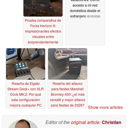
accedo a mi red
doméstica desde el
extranjero
05/05/2026
Prueba comparativa de
Forza Horizon 6:
Impresionantes efectos
visuales entre
sorprendentemente
escalables y
brutalmente exigentes
05/14/2026
Reseña de Elgato
Reseña del altavoz
Stream Deck+ con XLR
para fiestas Marshall
Dock MK.2: Por qué
Bromley 450: ¿el más
esta configuración
versátil y mejor altavoz
mejora cualquier PC
para fiestas de 2026?
Show more articles
04/15/2026
04/10/2026
Editor of the
original article
:
Christian