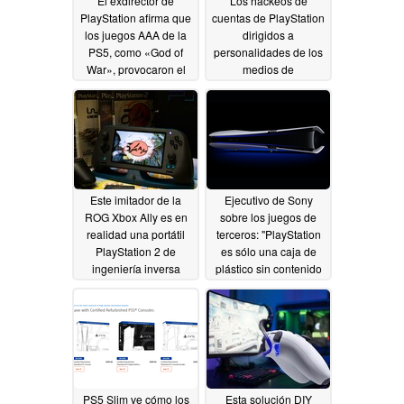
El exdirector de
Los hackeos de
PlayStation afirma que
cuentas de PlayStation
los juegos AAA de la
dirigidos a
PS5, como «God of
personalidades de los
War», provocaron el
medios de
cierre de Japan Studio
comunicación arrojan
luz sobre una
07/28/2026
importante
vulnerabilidad de
seguridad
05/20/2026
Este imitador de la
Ejecutivo de Sony
ROG Xbox Ally es en
sobre los juegos de
realidad una portátil
terceros: "PlayStation
PlayStation 2 de
es sólo una caja de
ingeniería inversa
plástico sin contenido
05/17/2026
05/14/2026
PS5 Slim ve cómo los
Esta solución DIY