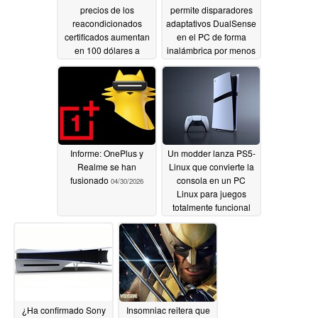
precios de los
permite disparadores
reacondicionados
adaptativos DualSense
certificados aumentan
en el PC de forma
en 100 dólares a
inalámbrica por menos
medida que se
de 10 dólares
05/01/2026
reducen las opciones
más baratas de
PlayStation 5
05/05/2026
Informe: OnePlus y
Un modder lanza PS5-
Realme se han
Linux que convierte la
fusionado
consola en un PC
04/30/2026
Linux para juegos
totalmente funcional
04/29/2026
¿Ha confirmado Sony
Insomniac reitera que