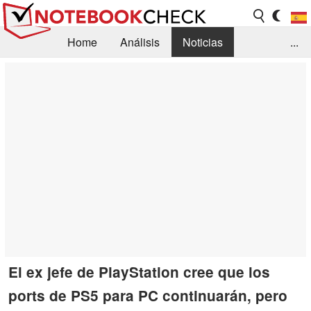
Home
Análisis
Noticias
...
FAQ/Técnica
Biblioteca
Orientación para la Compra
Busca
Contacto
El ex jefe de PlayStation cree que los
ports de PS5 para PC continuarán, pero