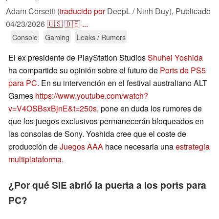
Adam Corsetti (
traducido por
DeepL / Ninh Duy),
Publicado
04/23/2026
🇺🇸
🇩🇪
...
Console
Gaming
Leaks / Rumors
El ex presidente de PlayStation Studios
Shuhei Yoshida
ha compartido su opinión sobre el futuro de
Ports de PS5
para PC
. En su intervención en el festival australiano ALT
Games
https://www.youtube.com/watch?
v=V4OSBsxBjnE&t=250s
, pone en duda los rumores de
que los juegos exclusivos permanecerán bloqueados en
las consolas de Sony. Yoshida cree que el coste de
producción de
Juegos AAA
hace necesaria una
estrategia
multiplataforma
.
¿Por qué SIE abrió la puerta a los ports para
PC?