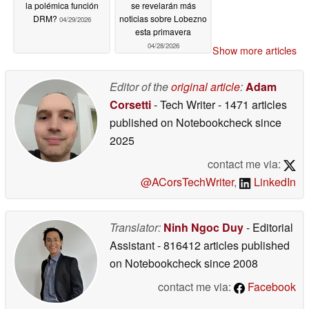
la polémica función
se revelarán más
DRM?
noticias sobre Lobezno
04/29/2026
esta primavera
04/28/2026
Show more articles
Editor of the
original article
:
Adam
Corsetti
- Tech Writer
- 1471 articles
published on Notebookcheck
since
2025
contact me via:
@ACorsTechWriter
,
LinkedIn
Translator:
Ninh Ngoc Duy
- Editorial
Assistant
- 816412 articles published
on Notebookcheck
since 2008
contact me via:
Facebook