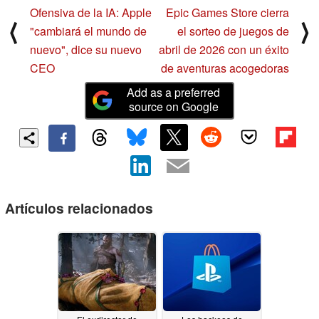
Ofensiva de la IA: Apple
Epic Games Store cierra
⟨
⟩
"cambiará el mundo de
el sorteo de juegos de
nuevo", dice su nuevo
abril de 2026 con un éxito
CEO
de aventuras acogedoras
Add as a preferred
source on Google
Artículos relacionados