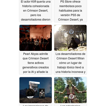
El actor Kliff quería una
PS Store ofrece
historia cohesionada
reembolsos poco
en Crimson Desert,
habituales para la
pero los
versión PS5 de
desarrolladores dieron
Crimson Desert, ya
prioridad a la
que el parche
jugabilidad de mundo
soluciona los fallos
abierto
03/31/2026
03/24/2026
Pearl Abyss admite
Los desarrolladores de
que Crimson Desert
Crimson Desert filtran
tiene activos
cómo un lugar de
generativos creados
trabajo tóxico llevó a
por la IA y añade la
una historia inconexa y
revelación de Steam
a unos controles torpes
03/22/2026
03/22/2026
Las impresiones de
Las principales