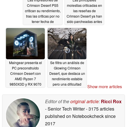
Crimson Desert PS5
molestias criticadas en
critican su rendimiento,
las reseñas de
tras las críticas por no
Crimson Desert ya han
tener fecha de
sido parcheadas antes
lanzamiento
de la fecha de
03/20/2026
lanzamiento
03/20/2026
Maingear presenta el
Se filtra un análisis de
PC preconstruido
Glowing Crimson
Crimson Desert con
Desert, que destaca un
AMD Ryzen 7
rendimiento estable
9850X3D y RX 9070
pero una dificultad
Show more articles
XT
brutal
03/17/2026
03/17/2026
Editor of the
original article
:
Ricci Rox
- Senior Tech Writer
- 3175 articles
published on Notebookcheck
since
2017