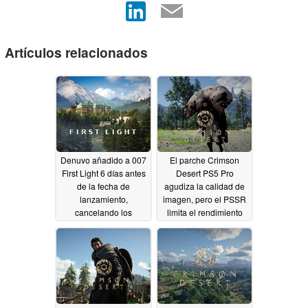
Artículos relacionados
Denuvo añadido a 007
El parche Crimson
First Light 6 días antes
Desert PS5 Pro
de la fecha de
agudiza la calidad de
lanzamiento,
imagen, pero el PSSR
cancelando los
limita el rendimiento
pedidos anticipados
04/05/2026
05/22/2026