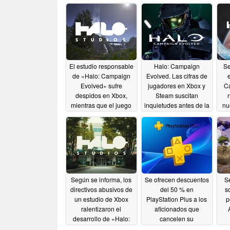
El estudio responsable
Halo: Campaign
Se
de «Halo: Campaign
Evolved. Las cifras de
Evolved» sufre
jugadores en Xbox y
C
despidos en Xbox,
Steam suscitan
mientras que el juego
inquietudes antes de la
nu
registra unas ventas
fecha de lanzamiento
fe
dispares
08/06/2026
07/28/2026
Según se informa, los
Se ofrecen descuentos
Se
directivos abusivos de
del 50 % en
s
un estudio de Xbox
PlayStation Plus a los
p
ralentizaron el
aficionados que
desarrollo de «Halo:
cancelen su
Campaign Evolved»
suscripción debido al
C