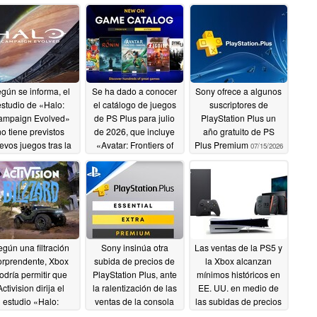
gún se informa, el
Se ha dado a conocer
Sony ofrece a algunos
estudio de «Halo:
el catálogo de juegos
suscriptores de
ampaign Evolved»
de PS Plus para julio
PlayStation Plus un
no tiene previstos
de 2026, que incluye
año gratuito de PS
evos juegos tras la
«Avatar: Frontiers of
Plus Premium
07/15/2026
cha de lanzamiento.
Pandora», «Dying
Light» y muchos más
07/19/2026
07/15/2026
gún una filtración
Sony insinúa otra
Las ventas de la PS5 y
orprendente, Xbox
subida de precios de
la Xbox alcanzan
odría permitir que
PlayStation Plus, ante
mínimos históricos en
Activision dirija el
la ralentización de las
EE. UU. en medio de
estudio «Halo:
ventas de la consola
las subidas de precios
ampaign Evolved»
PS5
de las consolas,
07/01/2026