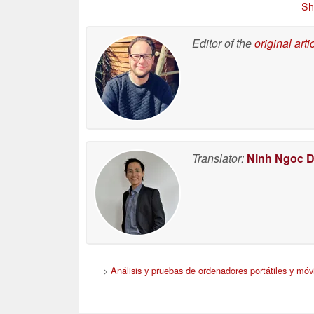
Sh
fin de los juegos físicos
07/12/2026
07/08/2026
Editor of the
original arti
Translator:
Ninh Ngoc 
>
Análisis y pruebas de ordenadores portátiles y móvi