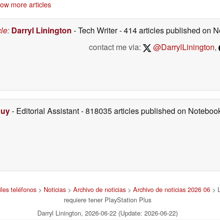
ow more articles
mientras que la Switch
07/06/2026
2 sale reforzada
06/29/2026
cle
:
Darryl Linington
- Tech Writer
- 414 articles published on
contact me via:
@DarrylLinington
,
Duy
- Editorial Assistant
- 818035 articles published on Notebo
les teléfonos
>
Noticias
>
Archivo de noticias
>
Archivo de noticias 2026 06
> L
requiere tener PlayStation Plus
Darryl Linington, 2026-06-22 (Update: 2026-06-22)