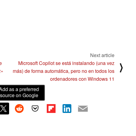
Next article
e
Microsoft Copilot se está instalando (una vez
⟩
2»
más) de forma automática, pero no en todos los
ordenadores con Windows 11
Add as a preferred
source on Google