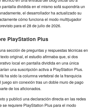
r técnico en una entrada del blog oficial dio a
n pantalla dividida en el mismo sofá supondría un
unadamente, el desarrollador ha actualizado su
xactamente cómo funciona el modo multijugador
previsto para el 28 de julio de 2026.
re PlayStation Plus
una sección de preguntas y respuestas técnicas en
 texto original, el estudio afirmaba que, si dos
tivo local en pantalla dividida en una única
rían una suscripción activa a PlayStation Plus.
á ha sido la columna vertebral de la franquicia
 el juego sin conexión tras un doble muro de pago
parte de los aficionados.
xto y publicó una declaración directa en las redes
 se requiere PlayStation Plus para el modo