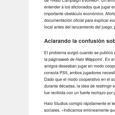
de
«Halo Campaign Evolved
». Un erro
entender a los aficionados que jugar e
importante obstáculo económico. Afort
documentación oficial para explicar e
local antes del lanzamiento del juego, 
Aclarando la confusión sob
El problema surgió cuando se publicó 
la página
web de Halo Waypoint
. En el
amigos deseaban jugar en modo coopera
consola PS5, ambos jugadores necesita
Dado que el modo cooperativo en el sof
durante décadas, la idea de restringir
fue recibida con un fuerte rechazo por 
Halo Studios corrigió rápidamente el te
sociales. «Indicamos erróneamente que