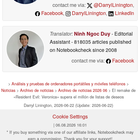
contact me via:
@DarrylLinington
,
Facebook
,
DarrylLinington
,
LinkedIn
Translator:
Ninh Ngoc Duy
- Editorial
Assistant
- 818035 articles published
on Notebookcheck
since 2008
contact me via:
Facebook
>
Análisis y pruebas de ordenadores portátiles y móviles teléfonos
>
Noticias
>
Archivo de noticias
>
Archivo de noticias 2026 06
> El remake de
«Resident Evil: Veronica» supera el millón de listas de deseos
Darryl Linington, 2026-06-22 (Update: 2026-06-22)
Cookie Settings
| 06.08.2026 16:01
* If you buy something via one of our affiliate links, Notebookcheck may
earn a commission. Thank you for your support!