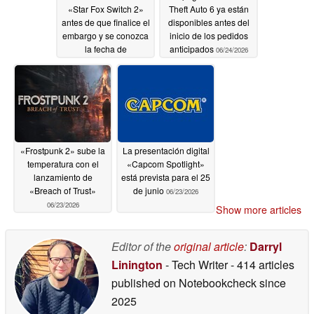
«Star Fox Switch 2»
Theft Auto 6 ya están
antes de que finalice el
disponibles antes del
embargo y se conozca
inicio de los pedidos
la fecha de
anticipados
06/24/2026
lanzamiento del
remake
06/24/2026
«Frostpunk 2» sube la
La presentación digital
temperatura con el
«Capcom Spotlight»
lanzamiento de
está prevista para el 25
«Breach of Trust»
de junio
06/23/2026
06/23/2026
Show more articles
Editor of the
original article
:
Darryl
Linington
- Tech Writer
- 414 articles
published on Notebookcheck
since
2025