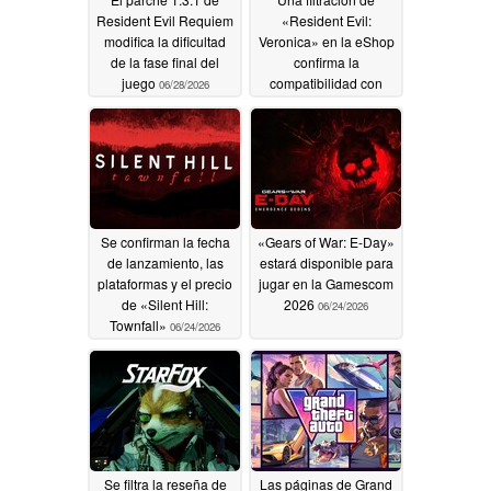
Resident Evil Requiem
«Resident Evil:
modifica la dificultad
Veronica» en la eShop
de la fase final del
confirma la
juego
compatibilidad con
06/28/2026
Amiibo y HDR
06/25/2026
Se confirman la fecha
«Gears of War: E-Day»
de lanzamiento, las
estará disponible para
plataformas y el precio
jugar en la Gamescom
de «Silent Hill:
2026
06/24/2026
Townfall»
06/24/2026
Se filtra la reseña de
Las páginas de Grand