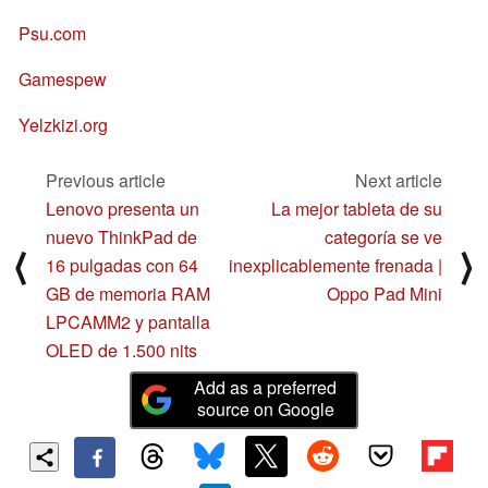
Psu.com
Gamespew
Yelzkizi.org
Previous article
Next article
Lenovo presenta un
La mejor tableta de su
nuevo ThinkPad de
categoría se ve
⟨
⟩
16 pulgadas con 64
inexplicablemente frenada |
GB de memoria RAM
Oppo Pad Mini
LPCAMM2 y pantalla
OLED de 1.500 nits
Add as a preferred
source on Google