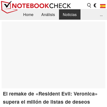
Home
Análisis
Noticias
...
FAQ/Técnica
Biblioteca
Orientación para la Compra
Busca
Contacto
El remake de «Resident Evil: Veronica»
supera el millón de listas de deseos