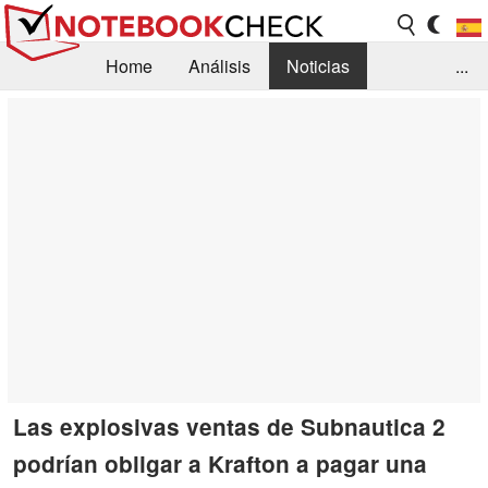
Home
Análisis
Noticias
...
FAQ/Técnica
Biblioteca
Orientación para la Compra
Busca
Contacto
Las explosivas ventas de Subnautica 2
podrían obligar a Krafton a pagar una