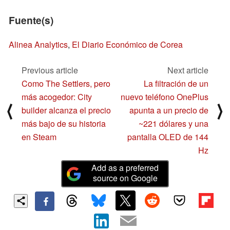
Fuente(s)
Alinea Analytics
,
El Diario Económico de Corea
Previous article
Next article
Como The Settlers, pero
La filtración de un
más acogedor: City
nuevo teléfono OnePlus
⟨
⟩
builder alcanza el precio
apunta a un precio de
más bajo de su historia
~221 dólares y una
en Steam
pantalla OLED de 144
Hz
Add as a preferred
source on Google