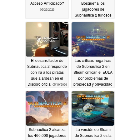
Acceso Anticipado?
Bosque" a los
jugadores de
05/26/2026
Subnautica 2 furiosos
por no tener armas
05/23/2026
El desarrollador de
Las críticas negativas
Subnautica 2 responde
de Subnautica 2 en
con ira a los piratas
Steam critican el EULA
que alardean en el
por problemas de
Discord oficial
propiedad y privacidad
05/19/2026
05/18/2026
Subnautica 2 alcanza
La versión de Steam
los 460.000 jugadores
de Subnautica 2 es la