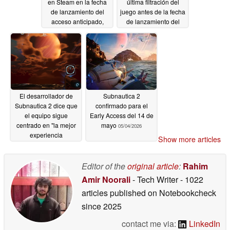
en Steam en la fecha
última filtración del
de lanzamiento del
juego antes de la fecha
acceso anticipado,
de lanzamiento del
superando a los
acceso anticipado
juegos AAA
05/15/2026
05/12/2026
El desarrollador de
Subnautica 2
Subnautica 2 dice que
confirmado para el
el equipo sigue
Early Access del 14 de
centrado en "la mejor
mayo
05/04/2026
experiencia
Show more articles
Subnautica" a pesar de
los desafíos
05/07/2026
Editor of the
original article
:
Rahim
Amir Noorali
- Tech Writer
- 1022
articles published on Notebookcheck
since 2025
contact me via:
LinkedIn