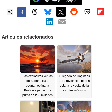
source on Google
Artículos relacionados
Las explosivas ventas
El legado de Hogwarts
de Subnautica 2
2: La revelación podría
podrían obligar a
estar a la vuelta de la
Krafton a pagar una
esquina
05/25/2026
prima de 250 millones
de dólares a Unknown
Worlds por orden
judicial
06/02/2026