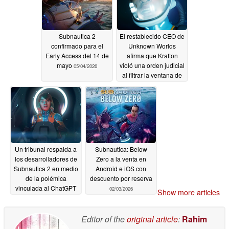
Subnautica 2
El restablecido CEO de
confirmado para el
Unknown Worlds
Early Access del 14 de
afirma que Krafton
mayo
violó una orden judicial
05/04/2026
al filtrar la ventana de
lanzamiento de
Subnautica 2 "por
despecho
03/21/2026
Un tribunal respalda a
Subnautica: Below
los desarrolladores de
Zero a la venta en
Subnautica 2 en medio
Android e iOS con
de la polémica
descuento por reserva
vinculada al ChatGPT
02/03/2026
Show more articles
de Krafton
03/18/2026
Editor of the
original article
:
Rahim