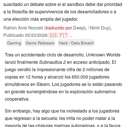
suscitado un debate sobre si el sandbox debe dar prioridad
a la filosofía de supervivencia de los desarrolladores o a
una elección más amplia del jugador.
Rahim Amir Noorali (
traducido por
DeepL / Ninh Duy),
Publicado
05/23/2026
🇺🇸
🇵🇹
...
Gaming
Game Releases
Hack / Data Breach
Tras un accidentado ciclo de desarrollo, Unknown Worlds
lanzó finalmente
Subnautica 2
en acceso anticipado. El
juego vendió la impresionante cifra de 2 millones de
copias en 12 horas y alcanzó los 650.000 jugadores
simultáneos en Steam. Los jugadores se lo están pasando
en grande sumergiéndose en la exploración submarina
cooperativa.
Sin embargo, hay algo que ha molestado a los jugadores
que regresan a la secuela: les irrita no poder matar a la
mayoría de las criaturas marinas submarinas, o a la fauna