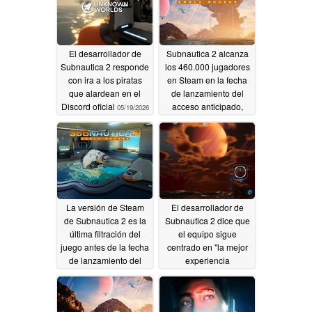
El desarrollador de
Subnautica 2 alcanza
Subnautica 2 responde
los 460.000 jugadores
con ira a los piratas
en Steam en la fecha
que alardean en el
de lanzamiento del
Discord oficial
acceso anticipado,
05/19/2026
superando a los
juegos AAA
05/15/2026
La versión de Steam
El desarrollador de
de Subnautica 2 es la
Subnautica 2 dice que
última filtración del
el equipo sigue
juego antes de la fecha
centrado en "la mejor
de lanzamiento del
experiencia
acceso anticipado
Subnautica" a pesar de
los desafíos
05/12/2026
05/07/2026