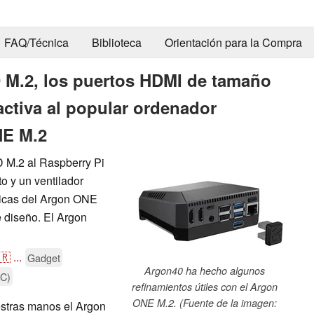
FAQ/Técnica
Biblioteca
Orientación para la Compra
D M.2, los puertos HDMI de tamaño
activa al popular ordenador
NE M.2
 M.2 al Raspberry Pi
o y un ventilador
sticas del Argon ONE
 diseño. El Argon
🇷
...
Gadget
Argon40 ha hecho algunos
BC)
refinamientos útiles con el Argon
ONE M.2. (Fuente de la imagen:
stras manos el Argon