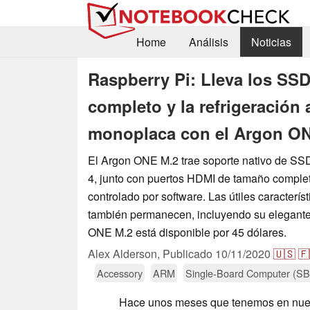
Home
Análisis
Noticias
Raspberry Pi: Lleva los SS
completo y la refrigeración 
monoplaca con el Argon O
El Argon ONE M.2 trae soporte nativo de SSD
4, junto con puertos HDMI de tamaño complet
controlado por software. Las útiles caracterí
también permanecen, incluyendo su elegante
ONE M.2 está disponible por 45 dólares.
Alex Alderson,
Publicado
10/11/2020
🇺🇸
🇫
Accessory
ARM
Single-Board Computer (S
Hace unos meses que tenemos en nue