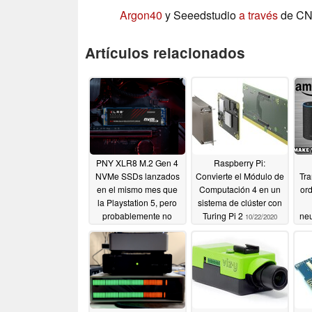
Argon40
y Seeedstudio
a través
de C
Artículos relacionados
PNY XLR8 M.2 Gen 4
Raspberry Pi:
NVMe SSDs lanzados
Convierte el Módulo de
Tra
en el mismo mes que
Computación 4 en un
or
la Playstation 5, pero
sistema de clúster con
probablemente no
Turing Pi 2
neu
10/22/2020
serán compatibles
10/23/2020