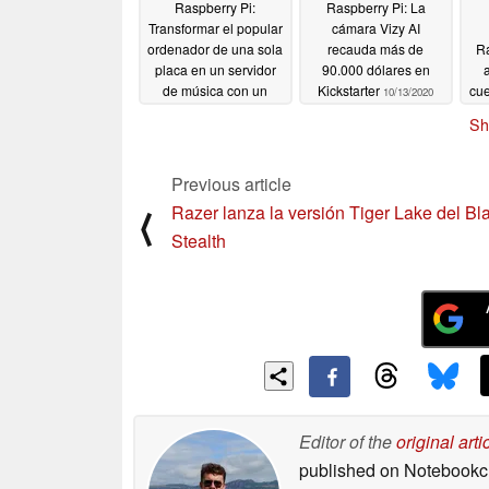
Raspberry Pi:
Raspberry Pi: La
Transformar el popular
cámara Vizy AI
ordenador de una sola
recauda más de
Ra
placa en un servidor
90.000 dólares en
de música con un
Kickstarter
cue
10/13/2020
medidor VU
10/15/2020
Sh
Previous article
Razer lanza la versión Tiger Lake del Bl
⟨
Stealth
Editor of the
original arti
published on Notebook