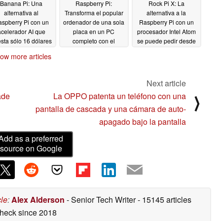
Banana Pi: Una
Raspberry Pi:
Rock Pi X: La
alternativa al
Transforma el popular
alternativa a la
spberry Pi con un
ordenador de una sola
Raspberry Pi con un
acelerador AI que
placa en un PC
procesador Intel Atom
sta sólo 16 dólares
completo con el
se puede pedir desde
DeskPi Pro
59 dólares
10/12/2020
10/08/2020
10/04/2020
ow more articles
Next article
ade
La OPPO patenta un teléfono con una
⟩
pantalla de cascada y una cámara de auto-
apagado bajo la pantalla
Add as a preferred
source on Google
cle
:
Alex Alderson
- Senior Tech Writer
- 15145 articles
check
since 2018