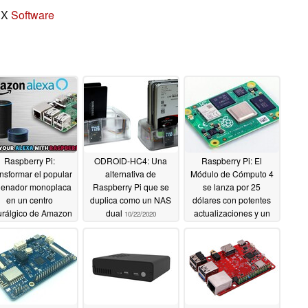
NX
Software
Raspberry Pi:
ODROID-HC4: Una
Raspberry Pi: El
nsformar el popular
alternativa de
Módulo de Cómputo 4
denador monoplaca
Raspberry Pi que se
se lanza por 25
en un centro
duplica como un NAS
dólares con potentes
rálgico de Amazon
dual
actualizaciones y un
10/22/2020
Alexa
nuevo factor de forma
10/22/2020
10/20/2020