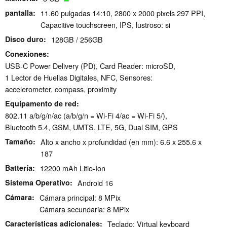
pantalla
11.60 pulgadas 14:10, 2800 x 2000 pixels 297 PPI,
Capacitive touchscreen, IPS, lustroso: si
Disco duro
128GB / 256GB
Conexiones
USB-C Power Delivery (PD), Card Reader: microSD,
1 Lector de Huellas Digitales, NFC, Sensores:
accelerometer, compass, proximity
Equipamento de red
802.11 a/b/g/n/ac (a/b/g/n = Wi-Fi 4/ac = Wi-Fi 5/),
Bluetooth 5.4, GSM, UMTS, LTE, 5G, Dual SIM, GPS
Tamaño
Alto x ancho x profundidad (en mm): 6.6 x 255.6 x
187
Battería
12200 mAh Litio-Ion
Sistema Operativo
Android 16
Cámara
Cámara principal: 8 MPix
Cámara secundaria: 8 MPix
Características adicionales
Teclado: Virtual keyboard