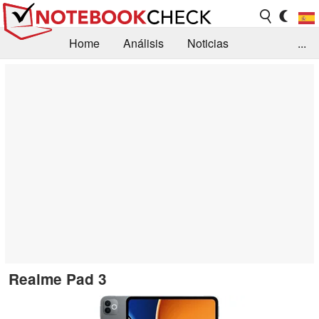
Home
Análisis
Noticias
...
FAQ/Técnica
Biblioteca
Orientación para la Compra
Busca
Contacto
Realme Pad 3