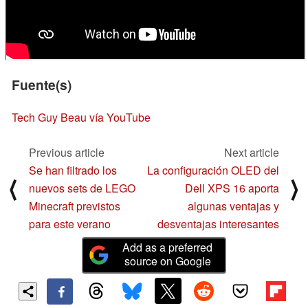
Fuente(s)
Tech Guy Beau vía YouTube
Previous article
Next article
Se han filtrado los
La configuración OLED del
⟨
⟩
nuevos sets de LEGO
Dell XPS 16 aporta
Minecraft previstos
algunas ventajas y
para este verano
desventajas interesantes
Add as a preferred
source on Google