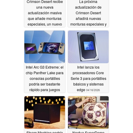
Crimson Desert recibe
La próxima
una nueva
actualización de
actualización masiva
Crimson Desert
que añade monturas
añadirá nuevas
especiales, un nuevo
monturas especiales y
sistema de extracción y
una característica muy
mucho más
solicitada
05/12/2026
05/09/2026
Intel Arc G3 Extreme: el
Intel lanza los
chip Panther Lake para
procesadores Core
consolas portátiles
Serie 3 para portátiles
podría ser bastante
básicos y sistemas
rápido para juegos
edge
04/16/2026
AAA a 60 FPS
04/30/2026
Steam Machine podría
Noctua SuperDome