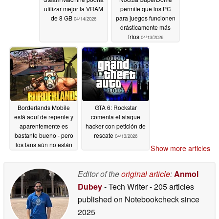
utilizar mejor la VRAM
permite que los PC
de 8 GB
para juegos funcionen
04/14/2026
drásticamente más
fríos
04/13/2026
Borderlands Mobile
GTA 6: Rockstar
está aquí de repente y
comenta el ataque
aparentemente es
hacker con petición de
bastante bueno - pero
rescate
04/13/2026
los fans aún no están
Show more articles
impresionados
04/13/2026
Editor of the
original article
:
Anmol
Dubey
- Tech Writer
- 205 articles
published on Notebookcheck
since
2025