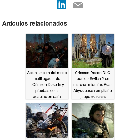
Artículos relacionados
Actualización del modo
Crimson Desert DLC,
multijugador de
port de Switch 2 en
«Crimson Desert» y
marcha, mientras Pearl
pruebas de la
Abyss busca ampliar el
adaptación para
juego
05/14/2026
Switch 2; «Peal Abyss»
habla de sus planes
07/09/2026