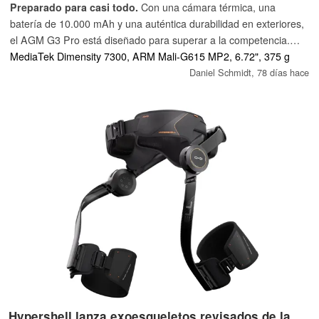
Preparado para casi todo.
Con una cámara térmica, una
batería de 10.000 mAh y una auténtica durabilidad en exteriores,
el AGM G3 Pro está diseñado para superar a la competencia.
Pero, ¿cuál es el rendimiento real de este resistente smartphone
MediaTek Dimensity 7300, ARM Mali-G615 MP2, 6.72", 375 g
en el uso diario, en el lugar de trabajo y en exteriores?
Daniel Schmidt,
78 días hace
Hypershell lanza exoesqueletos revisados de la