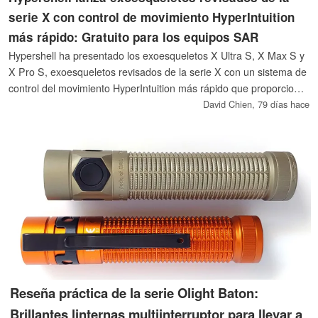
serie X con control de movimiento HyperIntuition
más rápido: Gratuito para los equipos SAR
Hypershell ha presentado los exoesqueletos X Ultra S, X Max S y
X Pro S, exoesqueletos revisados de la serie X con un sistema de
control del movimiento HyperIntuition más rápido que proporciona
hasta 1000 W de asistencia motorizada para caminar. Hay
David Chien,
79 días hace
unidades gratuitas a disposición de los equipos de búsqueda y
rescate (SAR) de todo el mundo a través del programa Hyperlift.
Reseña práctica de la serie Olight Baton:
Brillantes linternas multiinterruptor para llevar a