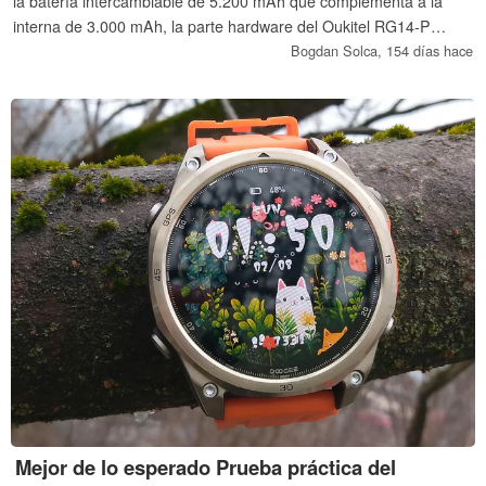
la batería intercambiable de 5.200 mAh que complementa a la
interna de 3.000 mAh, la parte hardware del Oukitel RG14-P
integra una CPU Intel Core i7-150U, 16 GB de RAM LPDDR5 y
Bogdan Solca,
154 días hace
una SSD de 512 GB con opción de ampliar la capacidad de
almacenamiento, además de una pantalla táctil 1080p de 14,1
pulgadas con una webcam de 8 MP acoplable magnéticamente.
Mejor de lo esperado Prueba práctica del