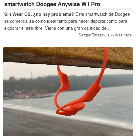
smartwatch Doogee Anywise W1 Pro
Sin Wear OS, ¿no hay problema?
Este smartwatch de Doogee
se comercializa como ideal tanto para hacer deporte como para
explorar el aire libre. Viene con una gran cantidad de
características, incluyendo la reproducción de música sin
Sergey Tarasov,
156 días hace
conexión y soporte para auriculares Bluetooth, sensores de
altitud y presión barométrica, SpO₂ seguimiento, y mucho más.
La pregunta es, ¿son estas características suficientes para
permitirle competir con Xiaomi, Samsung y compañía?