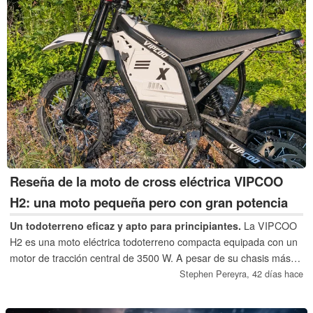
Reseña de la moto de cross eléctrica VIPCOO
H2: una moto pequeña pero con gran potencia
Un todoterreno eficaz y apto para principiantes.
La VIPCOO
H2 es una moto eléctrica todoterreno compacta equipada con un
motor de tracción central de 3500 W. A pesar de su chasis más
pequeño y de su configuración de neumáticos de 14 y 12
Stephen Pereyra,
42 días hace
pulgadas, ofrece potencia suficiente para levantar fácilmente una
rueda y circular por terrenos accidentados.