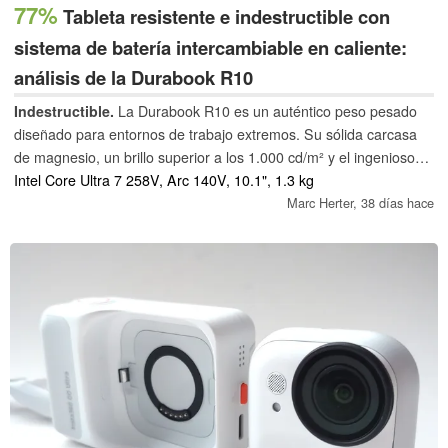
77%
Tableta resistente e indestructible con
sistema de batería intercambiable en caliente:
análisis de la Durabook R10
Indestructible.
La Durabook R10 es un auténtico peso pesado
diseñado para entornos de trabajo extremos. Su sólida carcasa
de magnesio, un brillo superior a los 1.000 cd/m² y el ingenioso
sistema de batería intercambiable en caliente hacen que la
Intel Core Ultra 7 258V, Arc 140V, 10.1", 1.3 kg
Durabook R10 sea ideal para un uso intensivo al aire libre.
Marc Herter,
38 días hace
Hemos puesto a prueba esta tableta profesional.