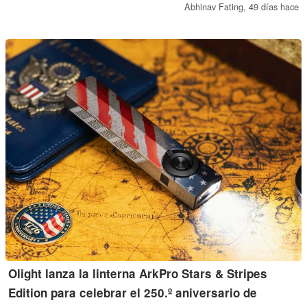
pantalla AMOLED de 3K y una batería de gran capacidad de 17
Abhinav Fating,
49 días hace
600 mAh. Ya está disponible para su compra a través de la página
web oficial de 8849.
Olight lanza la linterna ArkPro Stars & Stripes
Edition para celebrar el 250.º aniversario de