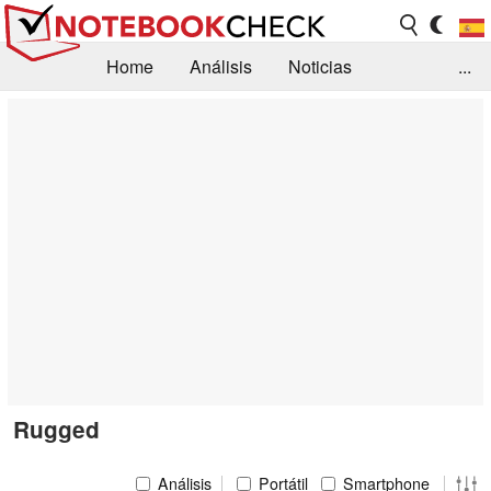
Home
Análisis
Noticias
...
FAQ/Técnica
Biblioteca
Orientación para la Compra
Busca
Contacto
Rugged
Análisis
Portátil
Smartphone