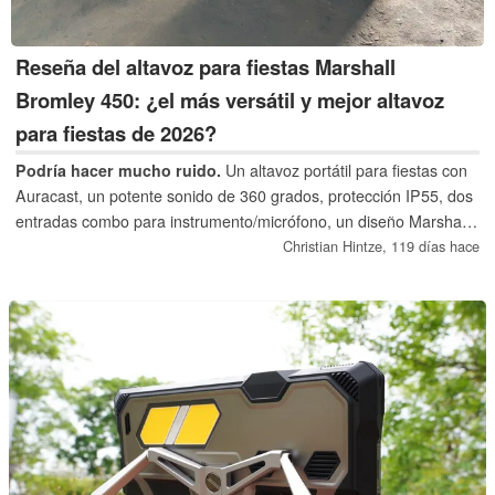
Reseña del altavoz para fiestas Marshall
Bromley 450: ¿el más versátil y mejor altavoz
para fiestas de 2026?
Podría hacer mucho ruido.
Un altavoz portátil para fiestas con
Auracast, un potente sonido de 360 grados, protección IP55, dos
entradas combo para instrumento/micrófono, un diseño Marshall
inspirado en el rock y una batería intercambiable: eso es el
Christian Hintze,
119 días hace
Bromley 450. Y en lugar de los 1.299,99 dólares del Bromley más
grande, éste sale por sólo 799,99 dólares.