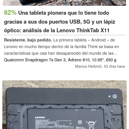
82%
Una tableta pionera que lo tiene todo
gracias a sus dos puertos USB, 5G y un lápiz
óptico: análisis de la Lenovo ThinkTab X11
Resistente, bajo pedido.
La primera tableta « Android » de
Lenovo en mucho tiempo dentro de la familia Think se basa en
características que casi han desaparecido del mundo de las
tabletas. Entre ellas se incluyen una ranura para tarjetas SD y
Qualcomm Snapdragon 7s Gen 3, Adreno 810, 10.95", 650 g
una toma de auriculares de 3,5 mm. Sin embargo, la
Marcus Herbrich,
53 días hace
compatibilidad con eSIM y NFC también convierten a la robusta
ThinkTab X11 Gen 1 en un dispositivo verdaderamente repleto de
funciones.