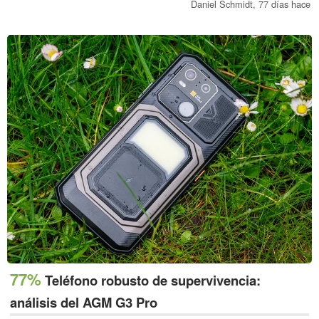
de función programable y un receptor de radio. Sin embargo, a
Daniel Schmidt,
77 días hace
pesar de su elevado precio, existen algunos compromisos.
77%
Teléfono robusto de supervivencia:
análisis del AGM G3 Pro