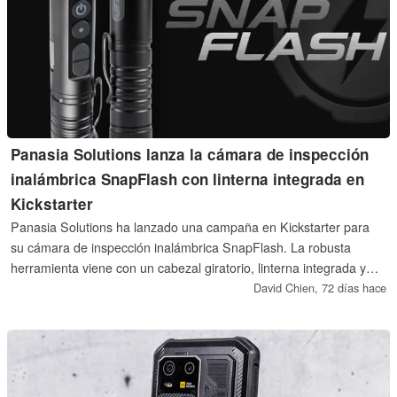
Panasia Solutions lanza la cámara de inspección
inalámbrica SnapFlash con linterna integrada en
Kickstarter
Panasia Solutions ha lanzado una campaña en Kickstarter para
su cámara de inspección inalámbrica SnapFlash. La robusta
herramienta viene con un cabezal giratorio, linterna integrada y
transmisión Wi-Fi para ver espacios reducidos en un teléfono
David Chien,
72 días hace
inteligente para su uso por profesionales de HVAC, automoción,
fontanería y otros.