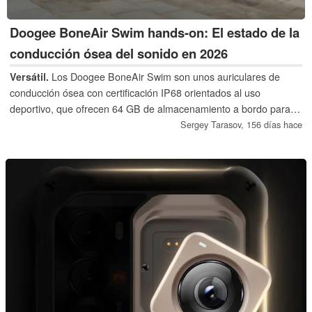
Doogee BoneAir Swim hands-on: El estado de la
conducción ósea del sonido en 2026
Versátil.
Los Doogee BoneAir Swim son unos auriculares de
conducción ósea con certificación IP68 orientados al uso
deportivo, que ofrecen 64 GB de almacenamiento a bordo para
una reproducción sin teléfono, entre otras ventajas. Puede sonar
Sergey Tarasov,
156 días hace
muy diferente dependiendo de cómo lo utilice y parece una forma
práctica, aunque en última instancia bastante nicho, de obtener
su dosis de música sobre la marcha.