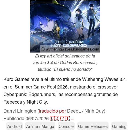
ⓘ wutheringwaves.kurogames.com
El key art oficial del avance de la
versión 3.4 de Ondas Borrascosas,
titulado "El sueño no soñado"
Kuro Games revela el último tráiler de Wuthering Waves 3.4
en el Summer Game Fest 2026, mostrando el crossover
Cyberpunk: Edgerunners, las recompensas gratuitas de
Rebecca y Night City.
Darryl Linington (
traducido por
DeepL / Ninh Duy),
Publicado
06/07/2026
🇺🇸
🇵🇹
...
Android
Anime / Manga
Console
Game Releases
Gaming