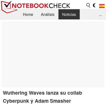
Home
Análisis
Noticias
...
FAQ/Técnica
Biblioteca
Orientación para la Compra
Busca
Contacto
Wuthering Waves lanza su collab
Cyberpunk y Adam Smasher