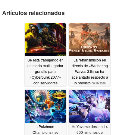
Artículos relacionados
Se está trabajando en
La retransmisión en
un modo multijugador
directo de «Wuthering
gratuito para
Waves 3.5» se ha
«Cyberpunk 2077»
adelantado respecto a
con servidores
lo previsto
06/19/2026
personalizados y
combates con
vehículos
06/20/2026
«Pokémon
HoYoverse destina 14
Champions» se
600 millones de