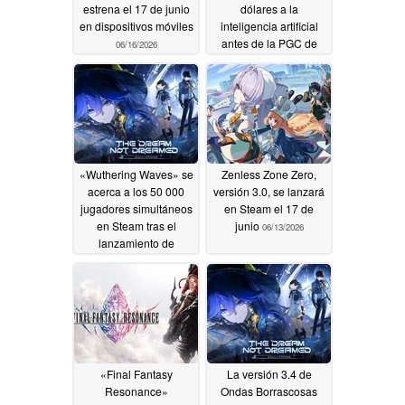
estrena el 17 de junio
dólares a la
en dispositivos móviles
inteligencia artificial
antes de la PGC de
06/16/2026
Barcelona
06/14/2026
«Wuthering Waves» se
Zenless Zone Zero,
acerca a los 50 000
versión 3.0, se lanzará
jugadores simultáneos
en Steam el 17 de
en Steam tras el
junio
06/13/2026
lanzamiento de
«Cyberpunk»
06/13/2026
«Final Fantasy
La versión 3.4 de
Resonance»
Ondas Borrascosas