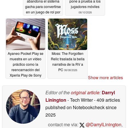
abandona el sistema
pone a prueba a los
gacha para convertirse
jugadores móviles
en un juego de rol por
06/10/2026
turnos
06/11/2026
Ayaneo Pocket Play se
Moss: The Forgotten
muestra en un vídeo
Relic traslada la bella
práctico como la
narrativa de la RV a
reencarnación del
PC
06/08/2026
Xperia Play de Sony
Show more articles
06/09/2026
Editor of the
original article
:
Darryl
Linington
- Tech Writer
- 409 articles
published on Notebookcheck
since
2025
contact me via:
@DarrylLinington
,