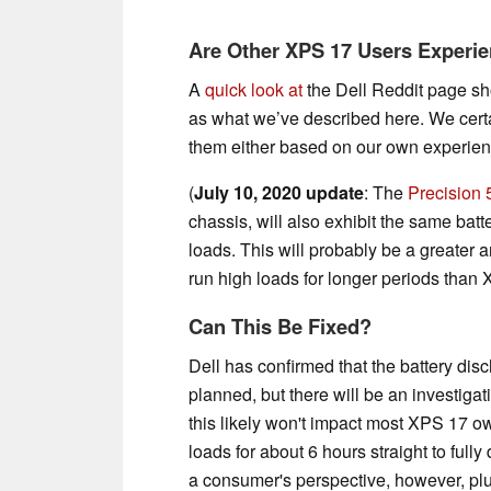
Are Other XPS 17 Users Exper
A
quick
look
at
the Dell Reddit page 
as what we’ve described here. We certa
them either based on our own experie
(
July 10, 2020 update
: The
Precision
chassis, will also exhibit the same b
loads. This will probably be a greater 
run high loads for longer periods than
Can This Be Fixed?
Dell has confirmed that the battery disc
planned, but there will be an investiga
this likely won't impact most XPS 17 
loads for about 6 hours straight to full
a consumer's perspective, however, plu