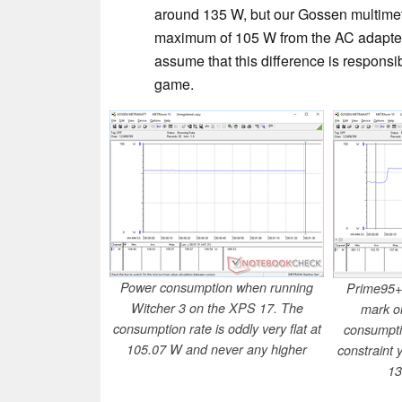
around 135 W, but our Gossen multimete
maximum of 105 W from the AC adapter 
assume that this difference is responsi
game.
Power consumption when running
Prime95+F
Witcher 3 on the XPS 17. The
mark o
consumption rate is oddly very flat at
consumpti
105.07 W and never any higher
constraint 
13