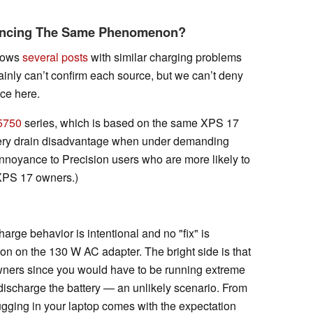
iencing The Same Phenomenon?
shows
several posts
with similar charging problems
inly can’t confirm each source, but we can’t deny
nce here.
 5750
series, which is based on the same XPS 17
attery drain disadvantage when under demanding
annoyance to Precision users who are more likely to
 XPS 17 owners.)
harge behavior is intentional and no "fix" is
tion on the 130 W AC adapter. The bright side is that
owners since you would have to be running extreme
y discharge the battery ⁠— an unlikely scenario. From
gging in your laptop comes with the expectation