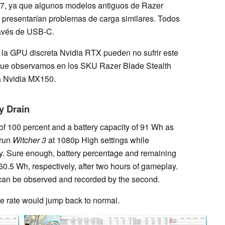
17, ya que algunos modelos antiguos de Razer
k presentarían problemas de carga similares. Todos
ravés de USB-C.
la GPU discreta Nvidia RTX pueden no sufrir este
que observamos en los SKU Razer Blade Stealth
a Nvidia MX150.
y Drain
e of 100 percent and a battery capacity of 91 Wh as
 run
Witcher 3
at 1080p High settings while
ry. Sure enough, battery percentage and remaining
60.5 Wh, respectively, after two hours of gameplay.
 can be observed and recorded by the second.
 rate would jump back to normal.