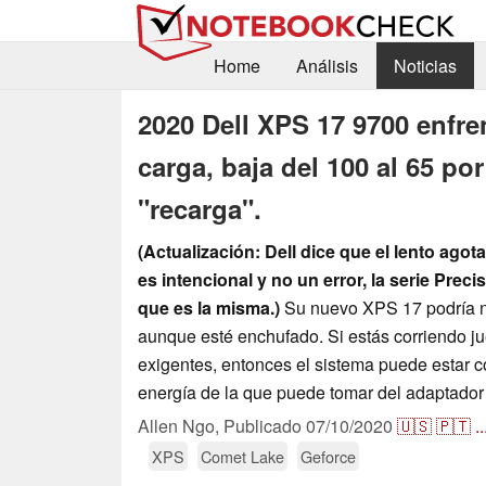
Home
Análisis
Noticias
2020 Dell XPS 17 9700 enfr
carga, baja del 100 al 65 por
"recarga".
(Actualización: Dell dice que el lento agot
es intencional y no un error, la serie Prec
que es la misma.)
Su nuevo XPS 17 podría n
aunque esté enchufado. Si estás corriendo ju
exigentes, entonces el sistema puede estar
energía de la que puede tomar del adaptador
Allen Ngo,
Publicado
07/10/2020
🇺🇸
🇵🇹
..
XPS
Comet Lake
Geforce