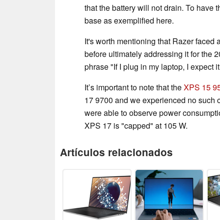
that the battery will not drain. To have 
base as exemplified here.
It's worth mentioning that Razer faced a
before ultimately addressing it for the 20
phrase "If I plug in my laptop, I expect i
It’s important to note that the
XPS 15 9
17 9700 and we experienced no such ch
were able to observe power consumptio
XPS 17 is "capped" at 105 W.
Artículos relacionados