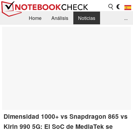
Home
Análisis
Noticias
...
FAQ/Técnica
Biblioteca
Orientación para la Compra
Busca
Contacto
Dimensidad 1000+ vs Snapdragon 865 vs
Kirin 990 5G: El SoC de MediaTek se