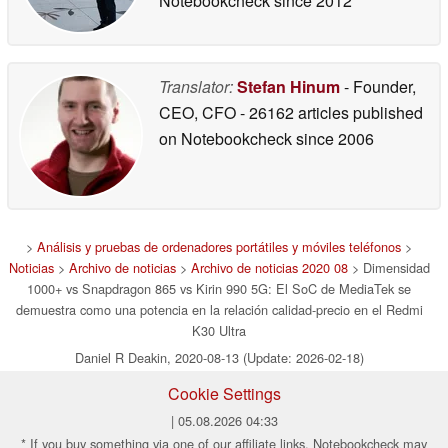
Notebookcheck
since 2012
Translator:
Stefan Hinum
- Founder,
CEO, CFO
- 26162 articles published
on Notebookcheck
since 2006
>
Análisis y pruebas de ordenadores portátiles y móviles teléfonos
>
Noticias
>
Archivo de noticias
>
Archivo de noticias 2020 08
> Dimensidad
1000+ vs Snapdragon 865 vs Kirin 990 5G: El SoC de MediaTek se
demuestra como una potencia en la relación calidad-precio en el Redmi
K30 Ultra
Daniel R Deakin, 2020-08-13 (Update: 2026-02-18)
Cookie Settings
| 05.08.2026 04:33
* If you buy something via one of our affiliate links, Notebookcheck may