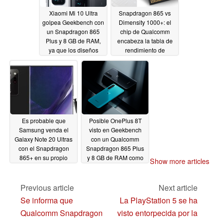
Xiaomi Mi 10 Ultra
Snapdragon 865 vs
golpea Geekbench con
Dimensity 1000+: el
un Snapdragon 865
chip de Qualcomm
Plus y 8 GB de RAM,
encabeza la tabla de
ya que los diseños
rendimiento de
oficiales del caso se
Android SoC de
filtran y las superficies
AnTuTu, pero MediaTek
de las imágenes son
muestra que puede
cuestionables.
competir con los
mejores
08/10/2020
08/08/2020
Es probable que
Posible OnePlus 8T
Samsung venda el
visto en Geekbench
Galaxy Note 20 Ultras
con un Qualcomm
con el Snapdragon
Snapdragon 865 Plus
865+ en su propio
y 8 GB de RAM como
Show more articles
mercado doméstico:
pistas de OnePlus en
nueva fuga
el smartphone Nord
08/02/2020
exclusivo de EE.UU.
Previous article
Next article
07/29/2020
Se informa que
La PlayStation 5 se ha
Qualcomm Snapdragon
visto entorpecida por la