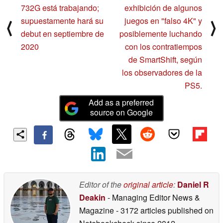
732G está trabajando;
exhibición de algunos
supuestamente hará su
juegos en "falso 4K" y
⟨
⟩
debut en septiembre de
posiblemente luchando
2020
con los contratiempos
de SmartShift, según
los observadores de la
PS5.
Add as a preferred
source on Google
Editor of the
original article
:
Daniel R
Deakin
- Managing Editor News &
Magazine
- 3172 articles published on