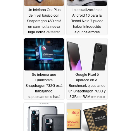
Un teléfono OnePlus
La actualización de
de nivel básico con
Android 10 para la
Snapdragon 460 está
Redmi Note 7 puede
en camino, la nueva
haber introducido
fuga indica
algunos errores
08/23/2020
notables
08/16/2020
Se informa que
Google Pixel 5
Qualcomm
aparece en AI
Snapdragon 732G está
Benchmark ejecutando
trabajando;
un Snapdragon 765G y
supuestamente hará
8GB de RAM
08/11/2020
su debut en
septiembre de 2020
08/13/2020