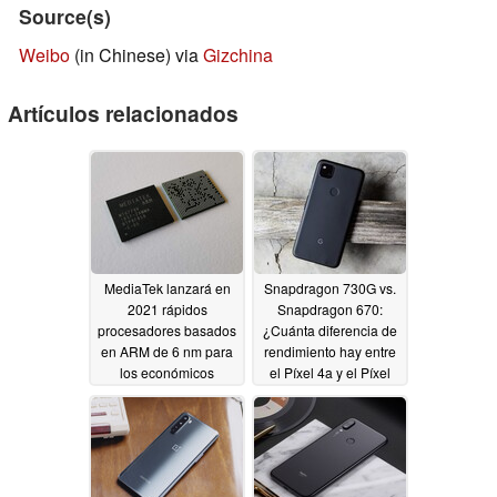
Source(s)
Weibo
(in Chinese) via
Gizchina
Artículos relacionados
MediaTek lanzará en
Snapdragon 730G vs.
2021 rápidos
Snapdragon 670:
procesadores basados
¿Cuánta diferencia de
en ARM de 6 nm para
rendimiento hay entre
los económicos
el Píxel 4a y el Píxel
Chromebooks.
3a?
08/24/2020
09/09/2020