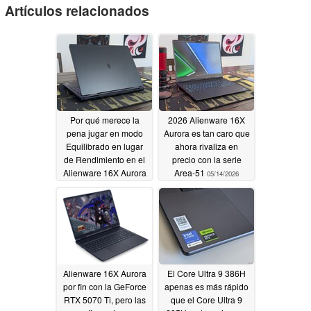
Artículos relacionados
Por qué merece la
2026 Alienware 16X
pena jugar en modo
Aurora es tan caro que
Equilibrado en lugar
ahora rivaliza en
de Rendimiento en el
precio con la serie
Alienware 16X Aurora
Area-51
05/14/2026
05/15/2026
Alienware 16X Aurora
El Core Ultra 9 386H
por fin con la GeForce
apenas es más rápido
RTX 5070 Ti, pero las
que el Core Ultra 9