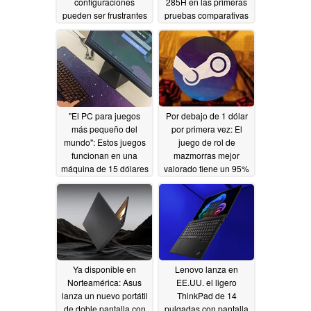
configuraciones
285H en las primeras
pueden ser frustrantes
pruebas comparativas
05/13/2026
04/30/2026
"El PC para juegos
Por debajo de 1 dólar
más pequeño del
por primera vez: El
mundo": Estos juegos
juego de rol de
funcionan en una
mazmorras mejor
máquina de 15 dólares
valorado tiene un 95%
de descuento en
04/25/2026
Steam
04/25/2026
Ya disponible en
Lenovo lanza en
Norteamérica: Asus
EE.UU. el ligero
lanza un nuevo portátil
ThinkPad de 14
de doble pantalla con
pulgadas con pantalla