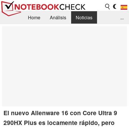
Home
Análisis
Noticias
...
FAQ/Técnica
Biblioteca
Orientación para la Compra
Busca
Contacto
El nuevo Alienware 16 con Core Ultra 9
290HX Plus es locamente rápido, pero