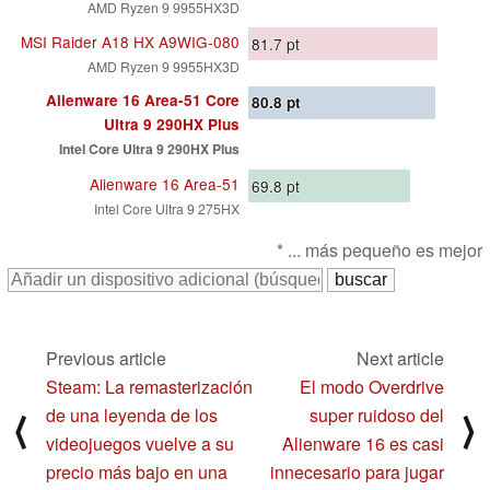
AMD Ryzen 9 9955HX3D
MSI Raider A18 HX A9WIG-080
81.7
pt
AMD Ryzen 9 9955HX3D
Alienware 16 Area-51 Core
80.8
pt
Ultra 9 290HX Plus
Intel Core Ultra 9 290HX Plus
Alienware 16 Area-51
69.8
pt
Intel Core Ultra 9 275HX
* ... más pequeño es mejor
Previous article
Next article
Steam: La remasterización
El modo Overdrive
de una leyenda de los
super ruidoso del
⟨
⟩
videojuegos vuelve a su
Alienware 16 es casi
precio más bajo en una
innecesario para jugar