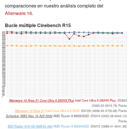
comparaciones en nuestro análisis completo del
Alienware 16
.
Bucle múltiple Cinebench R15
6000
5875
5750
5625
5500
5375
5250
5125
5000
4875
4750
4625
4500
4375
4250
4125
4000
3875
3750
3625
3500
3375
3250
3125
3000
2875
2750
2625
2500
2375
2250
2125
2000
1875
1750
1625
1500
1375
1250
1125
1000
875
750
625
500
375
250
125
0
Alienware 16 Area-51 Core Ultra 9 290HX Plus
Intel Core Ultra 9 290HX Plus:
Ø5863
(5365.53-5919.79) Points
Alienware 16 Area-51
Intel Core Ultra 9 275HX:
Ø4729 (4696.49-4755.68) Points
Schenker XMG Neo 16 A25 5090
AMD Ryzen 9 9955HX3D:
Ø5974 (5932.08-6044.12)
Points
MSI Raider A18 HX A9WIG-080
AMD Ryzen 9 9955HX3D:
Ø5972 (5888.41-6041.38)