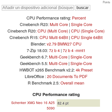
Points
CPU Performance rating:
Percent
Cinebench R23:
Multi Core
|
Single Core
Cinebench R20:
CPU (Multi Core)
|
CPU (Single Core)
Cinebench R15:
CPU Multi 64Bit
|
CPU Single 64Bit
Blender:
v2.79 BMW27 CPU
7-Zip 18.03:
7z b 4
|
7z b 4 -mmt1
Geekbench 6.7:
Multi-Core
|
Single-Core
Geekbench 5.5:
Multi-Core
|
Single-Core
HWBOT x265 Benchmark v2.2:
4k Preset
LibreOffice :
20 Documents To PDF
R Benchmark 2.5:
Overall mean
CPU Performance rating
Schenker XMG Neo 16 A25
82.4
pt
5090