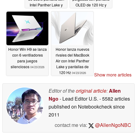
Intel Panther Lake y
OLED de 120 Hz y
pantallas OLED de 144
trackpad háptico
Hz
04/24/2026
04/24/2026
Honor Win H9 se lanza
Honor lanza nuevos
con 6 ventiladores
rivales del MacBook
para juegos
Air con Intel Panther
silenciosos
Lake y pantallas de
04/23/2026
120 Hz
04/23/2026
Show more articles
Editor of the
original article
:
Allen
Ngo
- Lead Editor U.S.
- 5582 articles
published on Notebookcheck
since
2011
contact me via:
@AllenNgoNBC