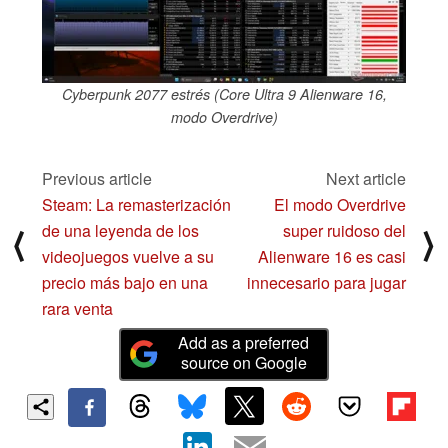
Cyberpunk 2077 estrés (Core Ultra 9 Alienware 16,
modo Overdrive)
Previous article
Next article
Steam: La remasterización
El modo Overdrive
de una leyenda de los
super ruidoso del
⟨
⟩
videojuegos vuelve a su
Alienware 16 es casi
precio más bajo en una
innecesario para jugar
rara venta
Add as a preferred
source on Google