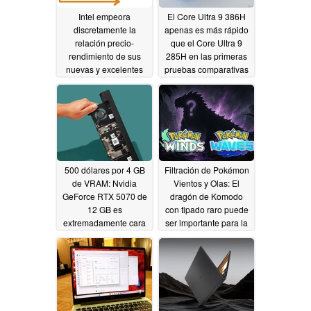
Intel empeora
El Core Ultra 9 386H
discretamente la
apenas es más rápido
relación precio-
que el Core Ultra 9
rendimiento de sus
285H en las primeras
nuevas y excelentes
pruebas comparativas
CPU Arrow Lake
04/30/2026
Refresh
07/02/2026
500 dólares por 4 GB
Filtración de Pokémon
de VRAM: Nvidia
Vientos y Olas: El
GeForce RTX 5070 de
dragón de Komodo
12 GB es
con tipado raro puede
extremadamente cara
ser importante para la
historia
04/29/2026
04/27/2026