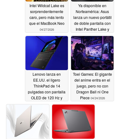
Intel Wildcat Lake es
Ya disponible en
sorprendentemente
Norteamérica: Asus
caro, pero más lento
lanza un nuevo portátil
que el MacBook Neo
de doble pantalla con
Intel Panther Lake y
04/27/2026
pantallas OLED de 144
Hz
04/24/2026
Lenovo lanza en
Toei Games: El gigante
EE.UU. el ligero
del anime entra en el
ThinkPad de 14
juego, pero no con
pulgadas con pantalla
Dragon Ball ni One
OLED de 120 Hz y
Piece
04/24/2026
trackpad háptico
04/24/2026