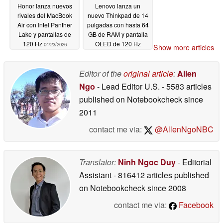
Honor lanza nuevos
Lenovo lanza un
rivales del MacBook
nuevo Thinkpad de 14
Air con Intel Panther
pulgadas con hasta 64
Lake y pantallas de
GB de RAM y pantalla
120 Hz
OLED de 120 Hz
04/23/2026
Show more articles
04/23/2026
Editor of the
original article
:
Allen
Ngo
- Lead Editor U.S.
- 5583 articles
published on Notebookcheck
since
2011
contact me via:
@AllenNgoNBC
Translator:
Ninh Ngoc Duy
- Editorial
Assistant
- 816412 articles published
on Notebookcheck
since 2008
contact me via:
Facebook