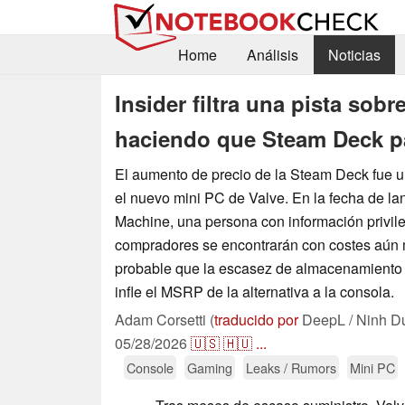
Home
Análisis
Noticias
Insider filtra una pista sob
haciendo que Steam Deck p
El aumento de precio de la Steam Deck fue 
el nuevo mini PC de Valve. En la fecha de l
Machine, una persona con información privil
compradores se encontrarán con costes aún
probable que la escasez de almacenamiento
infle el MSRP de la alternativa a la consola.
Adam Corsetti (
traducido por
DeepL / Ninh D
05/28/2026
🇺🇸
🇭🇺
...
Console
Gaming
Leaks / Rumors
Mini PC