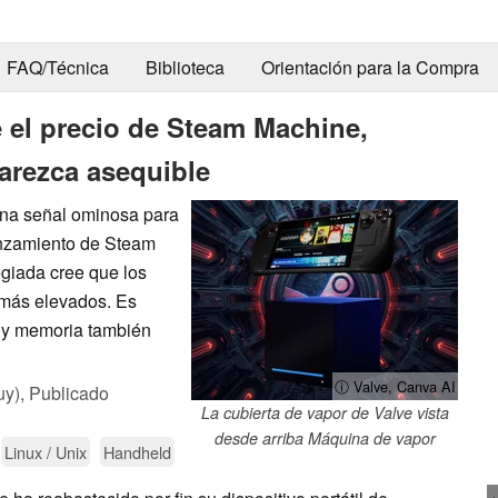
FAQ/Técnica
Biblioteca
Orientación para la Compra
re el precio de Steam Machine,
arezca asequible
una señal ominosa para
anzamiento de Steam
egiada cree que los
 más elevados. Es
 y memoria también
ⓘ Valve, Canva AI
uy),
Publicado
La cubierta de vapor de Valve vista
desde arriba Máquina de vapor
Linux / Unix
Handheld