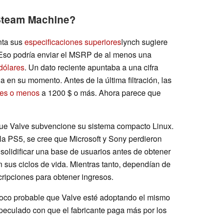
 Steam Machine?
nta sus
especificaciones superiores
lynch sugiere
Eso podría enviar el MSRP de al menos una
dólares
. Un dato reciente apuntaba a una cifra
 en su momento. Antes de la última filtración, las
res o menos
a 1200 $ o más. Ahora parece que
ue Valve subvencione su sistema compacto Linux.
la PS5, se cree que Microsoft y Sony perdieron
 solidificar una base de usuarios antes de obtener
 sus ciclos de vida. Mientras tanto, dependían de
cripciones para obtener ingresos.
oco probable que Valve esté adoptando el mismo
peculado con que el fabricante paga más por los