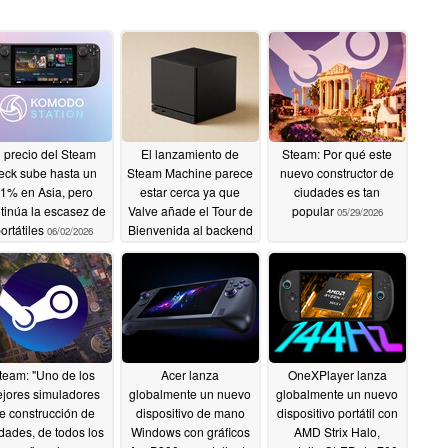
l precio del Steam
El lanzamiento de
Steam: Por qué este
eck sube hasta un
Steam Machine parece
nuevo constructor de
1% en Asia, pero
estar cerca ya que
ciudades es tan
tinúa la escasez de
Valve añade el Tour de
popular
05/29/2026
ortátiles
Bienvenida al backend
06/02/2026
de Steam
05/31/2026
team: "Uno de los
Acer lanza
OneXPlayer lanza
jores simuladores
globalmente un nuevo
globalmente un nuevo
e construcción de
dispositivo de mano
dispositivo portátil con
dades, de todos los
Windows con gráficos
AMD Strix Halo,