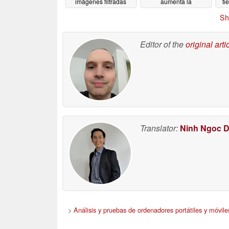
imágenes filtradas
aumenta la
ti
revelan un rediseño
preocupación por el
Sh
radical
precio de la Steam
05/29/2026
Machine
05/29/2026
Editor of the
original arti
Translator:
Ninh Ngoc 
>
Análisis y pruebas de ordenadores portátiles y móvile