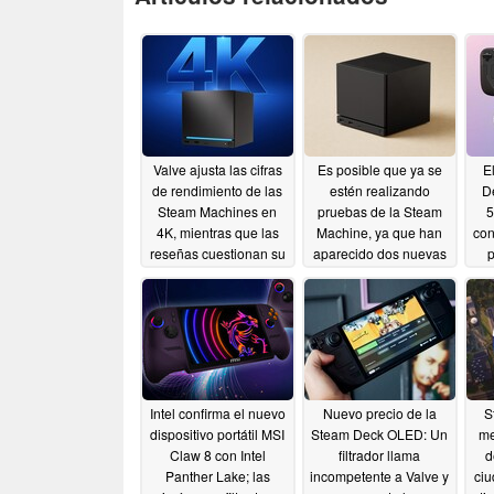
Valve ajusta las cifras
Es posible que ya se
E
de rendimiento de las
estén realizando
D
Steam Machines en
pruebas de la Steam
5
4K, mientras que las
Machine, ya que han
con
reseñas cuestionan su
aparecido dos nuevas
p
precio
entradas en
06/26/2026
Geekbench
06/16/2026
Intel confirma el nuevo
Nuevo precio de la
S
dispositivo portátil MSI
Steam Deck OLED: Un
me
Claw 8 con Intel
filtrador llama
d
Panther Lake; las
incompetente a Valve y
ciu