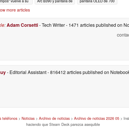
empos" vuelve a su
Arc B390 y pantalla de
pantalla OLED de 700
precio más bajo
120 Hz
nits y refrigeración
05/28/2026
ow more articles
líquida
05/28/2026
05/28/2026
cle
:
Adam Corsetti
- Tech Writer
- 1471 articles published on 
conta
Duy
- Editorial Assistant
- 816412 articles published on Notebo
s teléfonos
>
Noticias
>
Archivo de noticias
>
Archivo de noticias 2026 05
> Insi
haciendo que Steam Deck parezca asequible