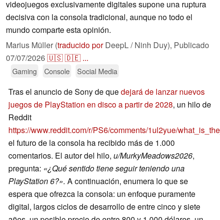
videojuegos exclusivamente digitales supone una ruptura
decisiva con la consola tradicional, aunque no todo el
mundo comparte esta opinión.
Marius Müller (
traducido por
DeepL / Ninh Duy),
Publicado
07/07/2026
🇺🇸
🇩🇪
...
Gaming
Console
Social Media
Tras el anuncio de Sony de que
dejará de lanzar nuevos
juegos de PlayStation en disco a partir de 2028
, un hilo de
Reddit
https://www.reddit.com/r/PS6/comments/1ul2yue/what_is_th
el futuro de la consola ha recibido más de 1.000
comentarios. El autor del hilo,
u/MurkyMeadows2026
,
pregunta:
«¿Qué sentido tiene seguir teniendo una
PlayStation 6?».
A continuación, enumera lo que se
espera que ofrezca la consola: un enfoque puramente
digital, largos ciclos de desarrollo de entre cinco y siete
años, un posible precio de entre 800 y 1.000 dólares, un