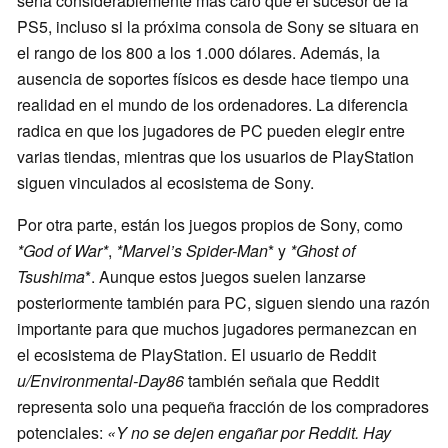
sería considerablemente más caro que el sucesor de la
PS5, incluso si la próxima consola de Sony se situara en
el rango de los 800 a los 1.000 dólares. Además, la
ausencia de soportes físicos es desde hace tiempo una
realidad en el mundo de los ordenadores. La diferencia
radica en que los jugadores de PC pueden elegir entre
varias tiendas, mientras que los usuarios de PlayStation
siguen vinculados al ecosistema de Sony.
Por otra parte, están los juegos propios de Sony, como
*God of War*
,
*Marvel’s Spider-Man
* y
*Ghost of
Tsushima
*. Aunque estos juegos suelen lanzarse
posteriormente también para PC, siguen siendo una razón
importante para que muchos jugadores permanezcan en
el ecosistema de PlayStation. El usuario de Reddit
u/Environmental-Day86
también señala que Reddit
representa solo una pequeña fracción de los compradores
potenciales:
«Y no se dejen engañar por Reddit. Hay