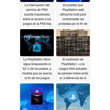
La interrupción del
Es posible que
servicio de PSN
PlayStation esté
suscita inquietudes
utilizando bots para
sobre el acceso a los
contrarrestar las
juegos de la PS5 tras
protestas por el fin de
el fin de la era de los
los discos físicos de la
discos físicos
PS5.
07/25/2026
07/18/2026
La PlayStation Store
El exdirector de
sigue bloqueando el
PlayStation: «Los
62 % de los países, a
juegos AAA actuales
medida que se acerca
se parecen todos entre
el fin de los juegos
sí, a diferencia de lo
físicos para PS5
que ocurría en la
época de la PS1 y la
07/15/2026
PS2»
07/15/2026