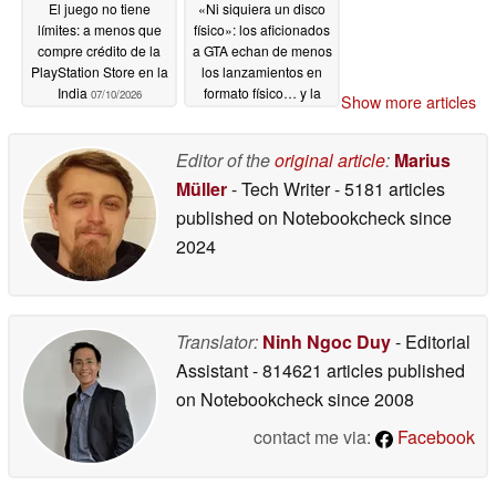
El juego no tiene
«Ni siquiera un disco
límites: a menos que
físico»: los aficionados
compre crédito de la
a GTA echan de menos
PlayStation Store en la
los lanzamientos en
India
formato físico… y la
07/10/2026
Show more articles
antigua Rockstar
07/08/2026
Editor of the
original article
:
Marius
Müller
- Tech Writer
- 5181 articles
published on Notebookcheck
since
2024
Translator:
Ninh Ngoc Duy
- Editorial
Assistant
- 814621 articles published
on Notebookcheck
since 2008
contact me via:
Facebook