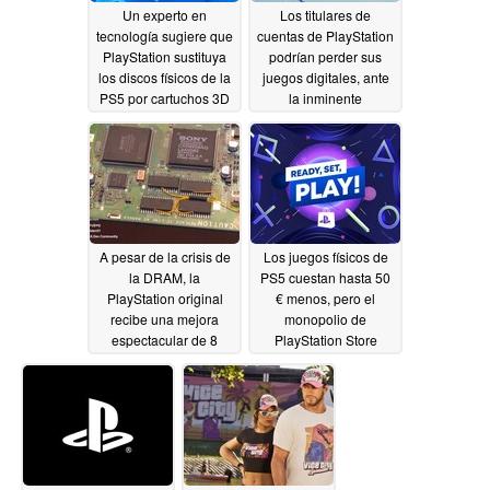
Un experto en
Los titulares de
tecnología sugiere que
cuentas de PlayStation
PlayStation sustituya
podrían perder sus
los discos físicos de la
juegos digitales, ante
PS5 por cartuchos 3D
la inminente
NAND
desaparición de los
07/14/2026
discos de la PS5
07/11/2026
A pesar de la crisis de
Los juegos físicos de
la DRAM, la
PS5 cuestan hasta 50
PlayStation original
€ menos, pero el
recibe una mejora
monopolio de
espectacular de 8
PlayStation Store
veces su capacidad 30
podría limitar las
años después
ofertas
07/10/2026
07/10/2026