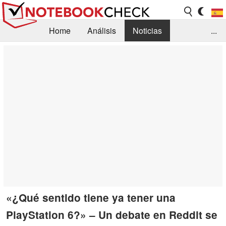
Home
Análisis
Noticias
...
FAQ/Técnica
Biblioteca
Orientación para la Compra
Busca
Contacto
«¿Qué sentido tiene ya tener una
PlayStation 6?» – Un debate en Reddit se