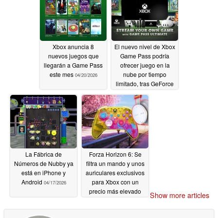
Xbox anuncia 8
El nuevo nivel de Xbox
nuevos juegos que
Game Pass podría
llegarán a Game Pass
ofrecer juego en la
este mes
nube por tiempo
04/20/2026
limitado, tras GeForce
Now
04/18/2026
La Fábrica de
Forza Horizon 6: Se
Números de Nubby ya
filtra un mando y unos
está en iPhone y
auriculares exclusivos
Android
para Xbox con un
04/17/2026
precio más elevado
Show more articles
04/17/2026