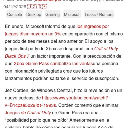
04/12/2026
🇺🇸
🇩🇪
...
Console
Desktop
Gaming
Microsoft
Leaks / Rumors
En enero, Microsoft informó de que
los ingresos por
juegos disminuyeron un 9%
en comparación con el mismo
periodo de tres meses del año anterior. El apoyo a los
juegos first-party de Xbox se desplomó, con
Call of Duty:
Black Ops 7
un factor importante. Con la preocupación de
que
Xbox Game Pass canibalizó las ventas
una persona
con información privilegiada cree que los futuros
lanzamientos podrían saltarse el servicio de suscripción.
Jez Corden, de Windows Central, hizo la revelación en un
nuevo podcast de
https://www.youtube.com/watch?
v=B1cpze5029I&t=1993s
. Corden comentó que eliminar
Juegos
de Call of Duty
de Game Pass era una
"posibilidad por lo que he oído" Anteriormente en la
emisión, habló de cómo los populares juegos AAA de