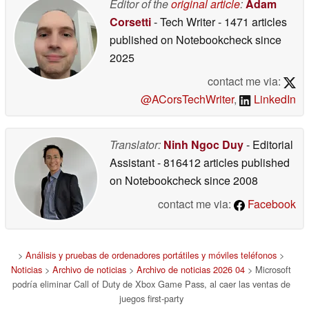
Editor of the
original article
:
Adam
Corsetti
- Tech Writer
- 1471 articles
published on Notebookcheck
since
2025
contact me via:
@ACorsTechWriter
,
LinkedIn
Translator:
Ninh Ngoc Duy
- Editorial
Assistant
- 816412 articles published
on Notebookcheck
since 2008
contact me via:
Facebook
>
Análisis y pruebas de ordenadores portátiles y móviles teléfonos
>
Noticias
>
Archivo de noticias
>
Archivo de noticias 2026 04
> Microsoft
podría eliminar Call of Duty de Xbox Game Pass, al caer las ventas de
juegos first-party