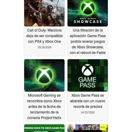
Call of Duty: Warzone
Una filtración de la
deja de ser compatible
aplicación Game Pass
con PS4 y Xbox One
podría revelar juegos
de Xbox Showcase,
05/29/2026
con el reboot de Fable
incluido
05/27/2026
Microsoft Gaming se
Xbox Game Pass se
renombra como Xbox
abarata con un nuevo
antes de la fecha de
recorte de precios
lanzamiento de la
04/22/2026
consola Project Helix
04/24/2026