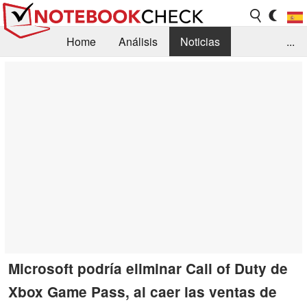
Home
Análisis
Noticias
...
FAQ/Técnica
Biblioteca
Orientación para la Compra
Busca
Contacto
Microsoft podría eliminar Call of Duty de
Xbox Game Pass, al caer las ventas de