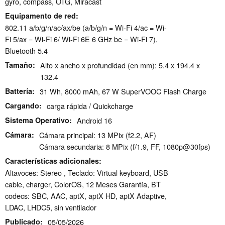
gyro, compass, OTG, Miracast
Equipamento de red
802.11 a/​b/​g/​n/​ac/​ax/​be (a/b/g/n = Wi-Fi 4/ac = Wi-
Fi 5/ax = Wi-Fi 6/ Wi-Fi 6E 6 GHz be = Wi-Fi 7),
Bluetooth 5.4
Tamaño
Alto x ancho x profundidad (en mm): 5.4 x 194.4 x
132.4
Battería
31 Wh, 8000 mAh, 67 W SuperVOOC Flash Charge
Cargando
carga rápida / Quickcharge
Sistema Operativo
Android 16
Cámara
Cámara principal: 13 MPix (f2.2, AF)
Cámara secundaria: 8 MPix (f/1.9, FF, 1080p@30fps)
Características adicionales
Altavoces: Stereo , Teclado: Virtual keyboard, USB
cable, charger, ColorOS, 12 Meses Garantía, BT
codecs: SBC, AAC, aptX, aptX HD, aptX Adaptive,
LDAC, LHDC5, sin ventilador
Publicado
05/05/2026