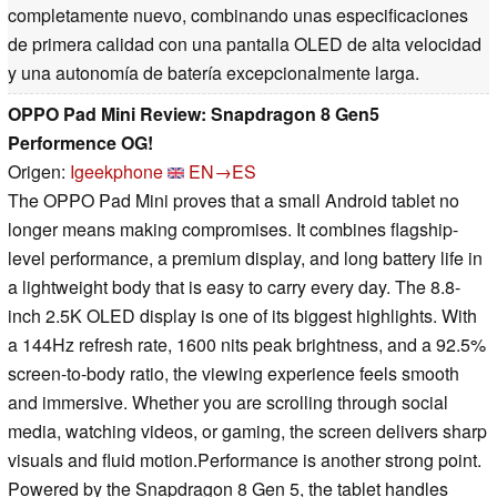
completamente nuevo, combinando unas especificaciones
de primera calidad con una pantalla OLED de alta velocidad
y una autonomía de batería excepcionalmente larga.
OPPO Pad Mini Review: Snapdragon 8 Gen5
Performence OG!
Origen:
Igeekphone
EN→ES
The OPPO Pad Mini proves that a small Android tablet no
longer means making compromises. It combines flagship-
level performance, a premium display, and long battery life in
a lightweight body that is easy to carry every day. The 8.8-
inch 2.5K OLED display is one of its biggest highlights. With
a 144Hz refresh rate, 1600 nits peak brightness, and a 92.5%
screen-to-body ratio, the viewing experience feels smooth
and immersive. Whether you are scrolling through social
media, watching videos, or gaming, the screen delivers sharp
visuals and fluid motion.Performance is another strong point.
Powered by the Snapdragon 8 Gen 5, the tablet handles