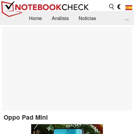
Home
Análisis
Noticias
...
FAQ/Técnica
Biblioteca
Orientación para la Compra
Busca
Contacto
Oppo Pad Mini