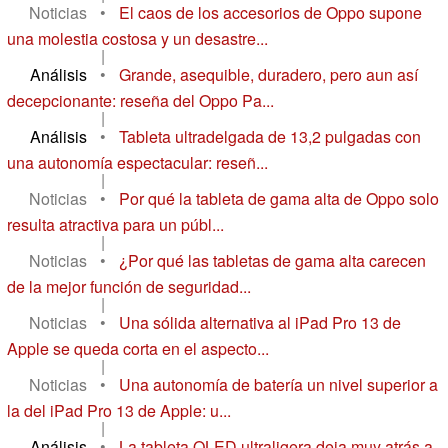
Noticias
•
El caos de los accesorios de Oppo supone
una molestia costosa y un desastre...
|
Análisis
•
Grande, asequible, duradero, pero aun así
decepcionante: reseña del Oppo Pa...
|
Análisis
•
Tableta ultradelgada de 13,2 pulgadas con
una autonomía espectacular: reseñ...
|
Noticias
•
Por qué la tableta de gama alta de Oppo solo
resulta atractiva para un públ...
|
Noticias
•
¿Por qué las tabletas de gama alta carecen
de la mejor función de seguridad...
|
Noticias
•
Una sólida alternativa al iPad Pro 13 de
Apple se queda corta en el aspecto...
|
Noticias
•
Una autonomía de batería un nivel superior a
la del iPad Pro 13 de Apple: u...
|
Análisis
•
La tableta OLED ultraligera deja muy atrás a