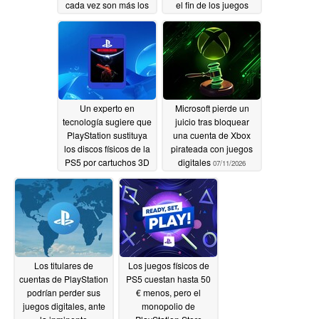
cada vez son más los
el fin de los juegos
desarrolladores que se
físicos para PS5
quejan de la reacción
07/15/2026
negativa hacia
PlayStation
07/17/2026
Un experto en
Microsoft pierde un
tecnología sugiere que
juicio tras bloquear
PlayStation sustituya
una cuenta de Xbox
los discos físicos de la
pirateada con juegos
PS5 por cartuchos 3D
digitales
07/11/2026
NAND
07/14/2026
Los titulares de
Los juegos físicos de
cuentas de PlayStation
PS5 cuestan hasta 50
podrían perder sus
€ menos, pero el
juegos digitales, ante
monopolio de