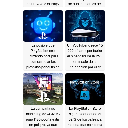
de un «State of Play»
se publique antes del
de PlayStation o de
31 de julio,
noticias sobre los
aprovechando la
discos de la PS5
polémica suscitada por
los juegos físicos de la
07/29/2026
PS5.
07/20/2026
Es posible que
Un YouTuber ofrece 15
PlayStation esté
000 dólares por burlar
utilizando bots para
el hipervisor de la PS5,
contrarrestar las
en medio de la
protestas por el fin de
indignación por el fin
los discos físicos de la
de los discos de
PS5.
PlayStation
07/18/2026
07/17/2026
La campaña de
La PlayStation Store
marketing de «GTA 6»
sigue bloqueando el
para PS5 podría estar
62 % de los países, a
en peligro, ya que
medida que se acerca