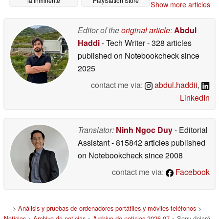
la inminente
PlayStation Store
Show more articles
desaparición de los
podría limitar las
discos de la PS5
ofertas
07/10/2026
Editor of the
original article
:
Abdul
07/11/2026
Haddi
- Tech Writer
- 328 articles
published on Notebookcheck
since
2025
contact me via:
abdul.haddii
,
LinkedIn
Translator:
Ninh Ngoc Duy
- Editorial
Assistant
- 815842 articles published
on Notebookcheck
since 2008
contact me via:
Facebook
>
Análisis y pruebas de ordenadores portátiles y móviles teléfonos
>
Noticias
>
Archivo de noticias
>
Archivo de noticias 2026 07
> Sony dejará