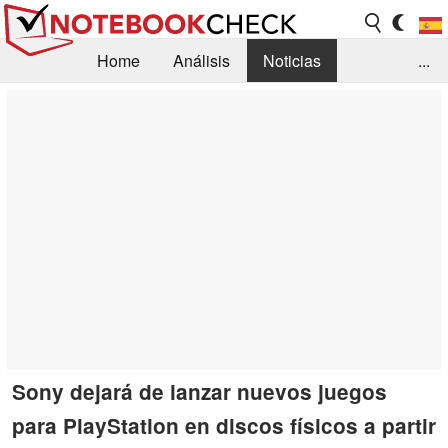
Home
Análisis
Noticias
...
FAQ/Técnica
Biblioteca
Orientación para la Compra
Busca
Contacto
Sony dejará de lanzar nuevos juegos
para PlayStation en discos físicos a partir