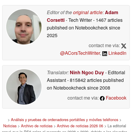
están mermando los
nuevo vídeo en busca
beneficios de la
de un detalle curioso
consola
Editor of the
original article
:
Adam
06/20/2026
06/20/2026
Corsetti
- Tech Writer
- 1467 articles
published on Notebookcheck
since
2025
contact me via:
@ACorsTechWriter
,
LinkedIn
Translator:
Ninh Ngoc Duy
- Editorial
Assistant
- 815842 articles published
on Notebookcheck
since 2008
contact me via:
Facebook
>
Análisis y pruebas de ordenadores portátiles y móviles teléfonos
>
Noticias
>
Archivo de noticias
>
Archivo de noticias 2026 06
> La editorial
prevé que la PS6 salga al mercado en 2028 o 2029, debido a los elevados