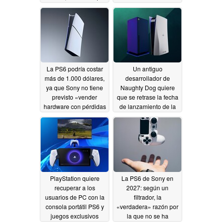
los costes de la
memoria RAM se
reduzcan antes de su
lanzamiento
07/14/2026
La PS6 podría costar
Un antiguo
más de 1.000 dólares,
desarrollador de
ya que Sony no tiene
Naughty Dog quiere
previsto «vender
que se retrase la fecha
hardware con pérdidas
de lanzamiento de la
significativas»
PS6 y del Proyecto
06/30/2026
Helix hasta 2030 o
más adelante
06/30/2026
PlayStation quiere
La PS6 de Sony en
recuperar a los
2027: según un
usuarios de PC con la
filtrador, la
consola portátil PS6 y
«verdadera» razón por
juegos exclusivos
la que no se ha