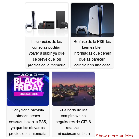
retrasado la PS6 no
06/30/2026
tiene nada que ver con
los precios de la
memoria RAM
06/29/2026
Los precios de las
Retraso de la PS6: las
consolas podrían
fuentes bien
volver a subir, ya que
informadas que tienen
se prevé que los
quejas parecen
precios de la memoria
coincidir en una cosa
se disparen en dos
06/23/2026
ocasiones durante la
segunda mitad de
2026, advierte Jefferies
Equity Research
06/29/2026
Sony tiene previsto
«La noria de los
ofrecer menos
vampiros»: los
descuentos en la PS5,
seguidores de GTA 6
ya que los elevados
analizan
precios de la memoria
minuciosamente un
Show more articles