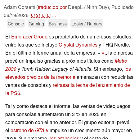
Adam Corsetti (
traducido por
DeepL / Ninh Duy),
Publicado
06/19/2026
🇺🇸
🇩🇪
...
Console
Gaming
Business
Leaks / Rumors
El
Embracer Group
es propietario de numerosos estudios,
entre los que se incluye
Crystal Dynamics
y THQ Nordic.
En el último informe anual de la empresa, «
»,
, la empresa
prevé un impulso gracias a próximos títulos como
Metro
2039
y
Tomb Raider: Legacy of Atlantis
. Sin embargo,
los
elevados precios de la memoria
amenazan con reducir las
ventas de consolas y
retrasar la fecha de lanzamiento de
la PS6
.
Tal y como destaca el informe, las ventas de videojuegos
para consolas aumentaron un 3 % en 2025 en
comparación con el año anterior. El grupo editorial prevé
el
estreno de
GTA 6
impulse un crecimiento aún mayor en
2026. Sin embargo,
los aranceles
y el coste de