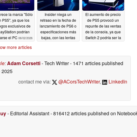
rece la marca "Sólo
Insider niega un
El aumento de precio
n PS5", ya que los
retraso en la fecha de
de PS5 provocó un
egos exclusivos de
lanzamiento de PS6 o
repunte de las ventas
layStation podrían
especificaciones más
de la consola, ya que
tarse el PC
bajas, con las lentas
Switch 2 podría ser la
06/02/2026
ventas de PS5 como
siguiente en
ow more articles
factor
beneficiarse
05/20/2026
05/12/2026
cle
:
Adam Corsetti
- Tech Writer
- 1471 articles published
 2025
contact me via:
@ACorsTechWriter
,
LinkedIn
Duy
- Editorial Assistant
- 816412 articles published on Notebo