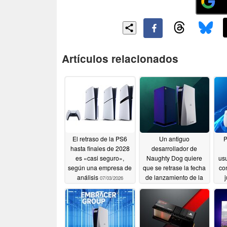
Artículos relacionados
El retraso de la PS6
Un antiguo
P
hasta finales de 2028
desarrollador de
es «casi seguro»,
Naughty Dog quiere
us
según una empresa de
que se retrase la fecha
co
análisis
de lanzamiento de la
07/03/2026
PS6 y del Proyecto
Helix hasta 2030 o
más adelante
06/30/2026