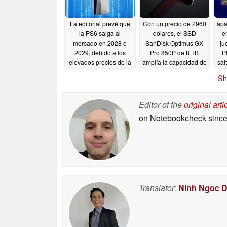
La editorial prevé que
Con un precio de 2960
apa
la PS6 salga al
dólares, el SSD
e
mercado en 2028 o
SanDisk Optimus GX
ju
2029, debido a los
Pro 850P de 8 TB
P
elevados precios de la
amplía la capacidad de
sal
memoria
almacenamiento de la
06/19/2026
Sh
PS5 a un precio
desorbitado
06/17/2026
Editor of the
original arti
on Notebookcheck
since
Translator:
Ninh Ngoc 