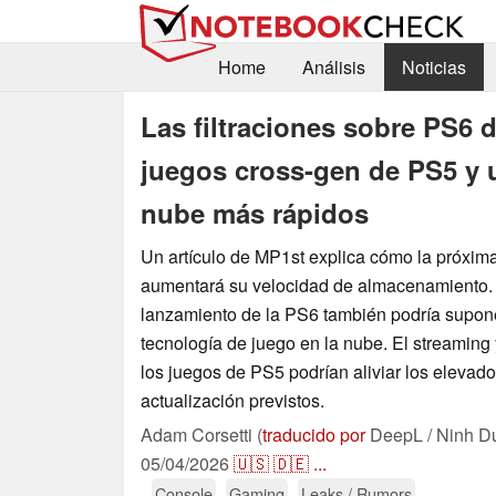
Home
Análisis
Noticias
Las filtraciones sobre PS6 d
juegos cross-gen de PS5 y 
nube más rápidos
Un artículo de MP1st explica cómo la próxim
aumentará su velocidad de almacenamiento. 
lanzamiento de la PS6 también podría supone
tecnología de juego en la nube. El streaming 
los juegos de PS5 podrían aliviar los elevad
actualización previstos.
Adam Corsetti (
traducido por
DeepL / Ninh D
05/04/2026
🇺🇸
🇩🇪
...
Console
Gaming
Leaks / Rumors