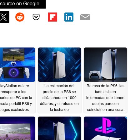
source on Google
layStation quiere
La estimación del
Retraso de la PS6: las
recuperar a los
precio de la PS6 se
fuentes bien
uarios de PC con la
sitúa ahora en 1000
informadas que tienen
nsola portátil PS6 y
dólares, y el retraso en
quejas parecen
juegos exclusivos
la fecha de
coincidir en una cosa
lanzamiento podría
06/30/2026
06/23/2026
encarecer aún más la
consola
06/28/2026