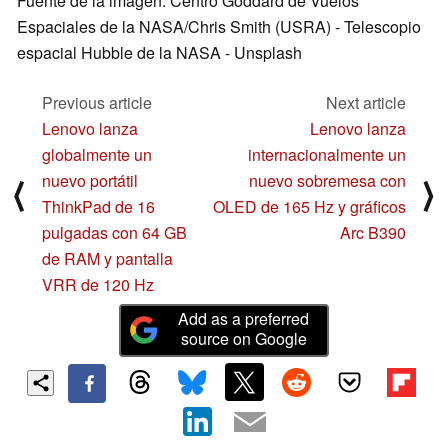
Fuente de la imagen: Centro Goddard de Vuelos
Espaciales de la NASA/Chris Smith (USRA) - Telescopio
espacial Hubble de la NASA - Unsplash
Previous article
Next article
Lenovo lanza
Lenovo lanza
globalmente un
internacionalmente un
nuevo portátil
nuevo sobremesa con
⟨
⟩
ThinkPad de 16
OLED de 165 Hz y gráficos
pulgadas con 64 GB
Arc B390
de RAM y pantalla
VRR de 120 Hz
Add as a preferred
source on Google