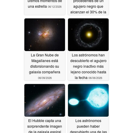
últimos momentos de
procedentes de un
una estrella
agujero negro que
06/12/2026
alcanzan el 30% de la
velocidad de la luz
06/11/2026
La Gran Nube de
Los astrónomos han
Magallanes está
descubierto el agujero
distorsionando su
negro inactivo más
galaxia compañera
lejano conocido hasta
la fecha
06/09/2026
06/06/2026
El Hubble capta una
Los astrónomos
sorprendente imagen
pueden haber
de la galaxia espiral
descubierto una de las