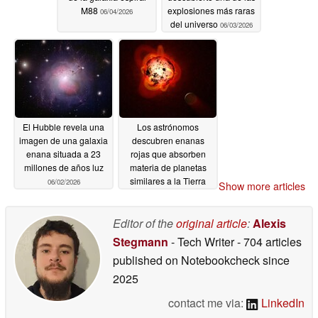
M88
explosiones más raras
06/04/2026
del universo
06/03/2026
El Hubble revela una
Los astrónomos
imagen de una galaxia
descubren enanas
enana situada a 23
rojas que absorben
millones de años luz
materia de planetas
similares a la Tierra
06/02/2026
Show more articles
05/30/2026
Editor of the
original article
:
Alexis
Stegmann
- Tech Writer
- 704 articles
published on Notebookcheck
since
2025
contact me via:
LinkedIn