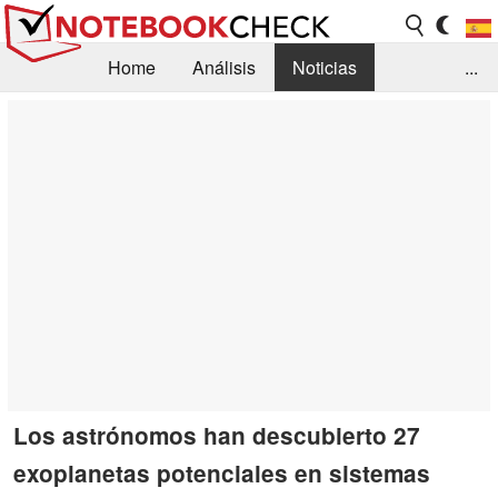
Home
Análisis
Noticias
...
FAQ/Técnica
Biblioteca
Orientación para la Compra
Busca
Contacto
Los astrónomos han descubierto 27
exoplanetas potenciales en sistemas