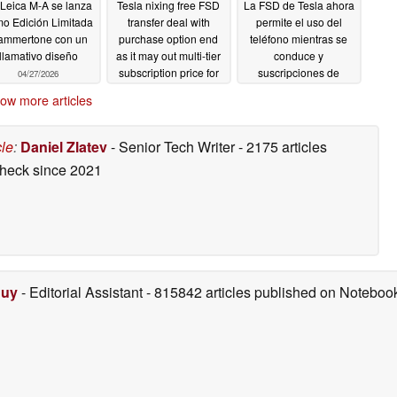
Leica M-A se lanza
Tesla nixing free FSD
La FSD de Tesla ahora
o Edición Limitada
transfer deal with
permite el uso del
ammertone con un
purchase option end
teléfono mientras se
llamativo diseño
as it may out multi-tier
conduce y
subscription price for
suscripciones de
04/27/2026
HW3 and AI4 vehicles
regalo para los
ow more articles
propietarios de
01/14/2026
vehículos HW3
12/06/2025
cle
:
Daniel Zlatev
- Senior Tech Writer
- 2175 articles
check
since 2021
Duy
- Editorial Assistant
- 815842 articles published on Notebo