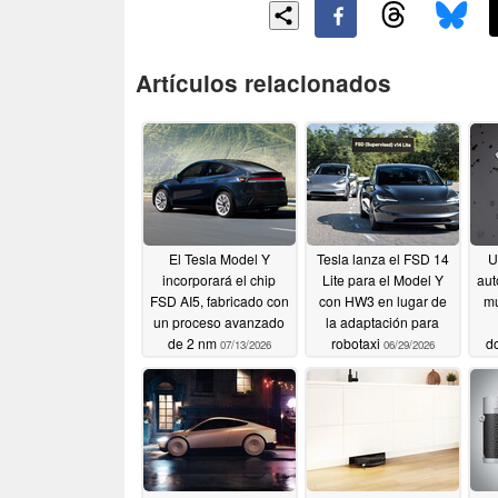
Artículos relacionados
El Tesla Model Y
Tesla lanza el FSD 14
U
incorporará el chip
Lite para el Model Y
aut
FSD AI5, fabricado con
con HW3 en lugar de
mu
un proceso avanzado
la adaptación para
de 2 nm
robotaxi
d
07/13/2026
06/29/2026