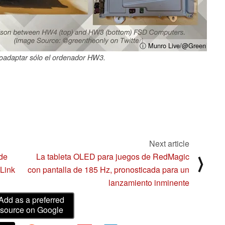
ⓘ Munro Live/@Green
roadaptar sólo el ordenador HW3.
Next article
de
La tableta OLED para juegos de RedMagic
⟩
Link
con pantalla de 185 Hz, pronosticada para un
lanzamiento inminente
Add as a preferred
source on Google