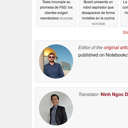
Tesla incumple su
Bosch presenta un
La 
promesa de FSD: los
robot aspirador que
com
clientes exigen
desaparece de forma
H
reembolsos
invisible en la cocina
05/04/2026
04/27/2026
Sh
Editor of the
original arti
published on Notebook
Translator:
Ninh Ngoc 