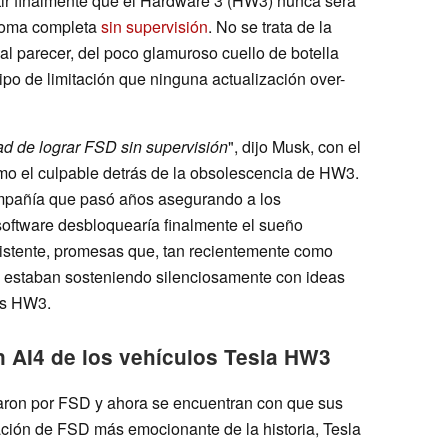
itir finalmente que el Hardware 3 (HW3) nunca será
ónoma completa
sin supervisión
. No se trata de la
al parecer, del poco glamuroso cuello de botella
ipo de limitación que ninguna actualización over-
ad de lograr FSD sin supervisión
", dijo Musk, con el
o el culpable detrás de la obsolescencia de HW3.
mpañía que pasó años asegurando a los
software desbloquearía finalmente el sueño
stente, promesas que, tan recientemente como
ía estaban sosteniendo silenciosamente con ideas
os HW3.
n AI4 de los vehículos Tesla HW3
aron por FSD y ahora se encuentran con que sus
ación de FSD más emocionante de la historia, Tesla