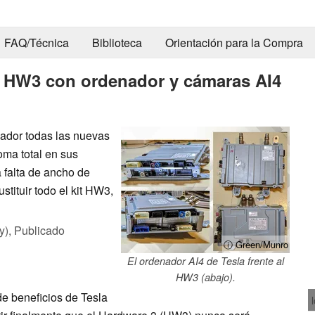
FAQ/Técnica
Biblioteca
Orientación para la Compra
s HW3 con ordenador y cámaras AI4
zador todas las nuevas
ma total en sus
 falta de ancho de
tituir todo el kit HW3,
y),
Publicado
ⓘ Green/Munro
El ordenador AI4 de Tesla frente al
HW3 (abajo).
e beneficios de Tesla