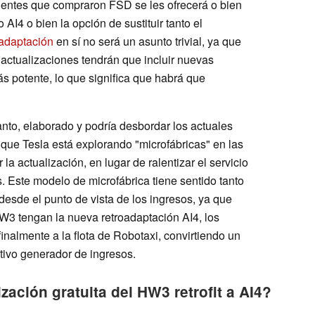
lientes que compraron FSD se les ofrecerá o bien
AI4 o bien la opción de sustituir tanto el
adaptación
en sí no será un asunto trivial, ya que
actualizaciones tendrán que incluir nuevas
s potente, lo que significa que habrá que
anto, elaborado y podría desbordar los actuales
 que Tesla está explorando "microfábricas" en las
la actualización, en lugar de ralentizar el servicio
s. Este modelo de microfábrica tiene sentido tanto
desde el punto de vista de los ingresos, ya que
3 tengan la nueva retroadaptación AI4, los
inalmente a la flota de Robotaxi, convirtiendo un
tivo generador de ingresos.
zación gratuita del HW3 retrofit a AI4?