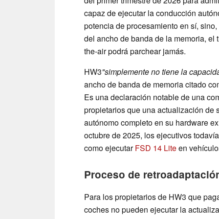
del primer trimestre de 2026 para adm
capaz de ejecutar la conducción aut
potencia de procesamiento en sí, sino, 
del ancho de banda de la memoria, el t
the-air podrá parchear jamás.
HW3
"simplemente no tiene la capacid
ancho de banda de memoria citado com
Es una declaración notable de una co
propietarios que una actualización de 
autónomo completo en su hardware exi
octubre de 2025, los ejecutivos todav
como ejecutar
FSD 14 Lite
en vehícul
Proceso de retroadaptació
Para los propietarios de HW3 que pag
coches no pueden ejecutar la actualiz