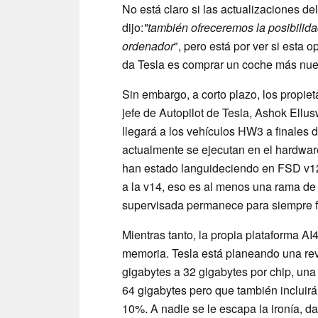
No está claro si las actualizaciones d
dijo:
"también ofreceremos la posibilidad
ordenador
", pero está por ver si esta 
da Tesla es comprar un coche más nuev
Sin embargo, a corto plazo, los propi
jefe de Autopilot de Tesla, Ashok Ell
llegará a los vehículos HW3 a finales d
actualmente se ejecutan en el hardwa
han estado languideciendo en FSD v12.
a la v14, eso es al menos una rama de o
supervisada permanece para siempre fue
Mientras tanto, la propia plataforma AI
memoria. Tesla está planeando una rev
gigabytes a 32 gigabytes por chip, una
64 gigabytes pero que también inclui
10%. A nadie se le escapa la ironía, 