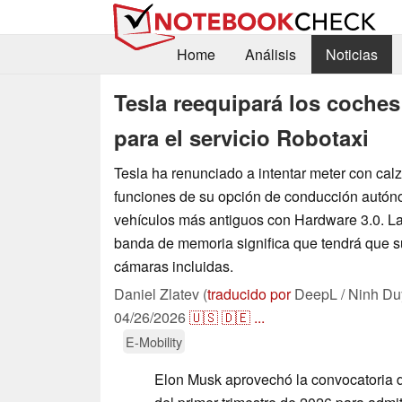
Home
Análisis
Noticias
Tesla reequipará los coche
para el servicio Robotaxi
Tesla ha renunciado a intentar meter con cal
funciones de su opción de conducción autóno
vehículos más antiguos con Hardware 3.0. La
banda de memoria significa que tendrá que sus
cámaras incluidas.
Daniel Zlatev (
traducido por
DeepL / Ninh Du
04/26/2026
🇺🇸
🇩🇪
...
E-Mobility
Elon Musk aprovechó la convocatoria d