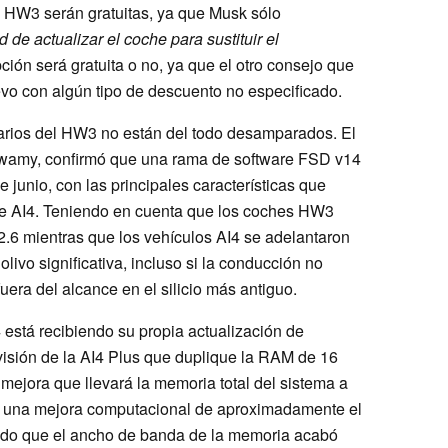
el HW3 serán gratuitas, ya que Musk sólo
 de actualizar el coche para sustituir el
opción será gratuita o no, ya que el otro consejo que
o con algún tipo de descuento no especificado.
etarios del HW3 no están del todo desamparados. El
uswamy, confirmó que una rama de software FSD v14
e junio, con las principales características que
re AI4. Teniendo en cuenta que los coches HW3
6 mientras que los vehículos AI4 se adelantaron
livo significativa, incluso si la conducción no
ra del alcance en el silicio más antiguo.
4 está recibiendo su propia actualización de
isión de la AI4 Plus que duplique la RAM de 16
 mejora que llevará la memoria total del sistema a
rá una mejora computacional de aproximadamente el
dado que el ancho de banda de la memoria acabó