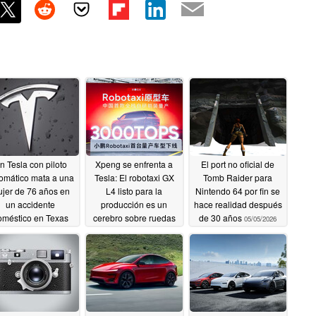
n Tesla con piloto
Xpeng se enfrenta a
El port no oficial de
omático mata a una
Tesla: El robotaxi GX
Tomb Raider para
jer de 76 años en
L4 listo para la
Nintendo 64 por fin se
un accidente
producción es un
hace realidad después
oméstico en Texas
cerebro sobre ruedas
de 30 años
05/05/2026
06/22/2026
05/20/2026