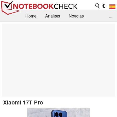
Home
Análisis
Noticias
...
FAQ/Técnica
Biblioteca
Orientación para la Compra
Busca
Contacto
Xiaomi 17T Pro