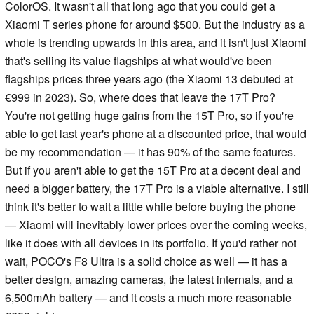
ColorOS. It wasn't all that long ago that you could get a
Xiaomi T series phone for around $500. But the industry as a
whole is trending upwards in this area, and it isn't just Xiaomi
that's selling its value flagships at what would've been
flagships prices three years ago (the Xiaomi 13 debuted at
€999 in 2023). So, where does that leave the 17T Pro?
You're not getting huge gains from the 15T Pro, so if you're
able to get last year's phone at a discounted price, that would
be my recommendation — it has 90% of the same features.
But if you aren't able to get the 15T Pro at a decent deal and
need a bigger battery, the 17T Pro is a viable alternative. I still
think it's better to wait a little while before buying the phone
— Xiaomi will inevitably lower prices over the coming weeks,
like it does with all devices in its portfolio. If you'd rather not
wait, POCO's F8 Ultra is a solid choice as well — it has a
better design, amazing cameras, the latest internals, and a
6,500mAh battery — and it costs a much more reasonable