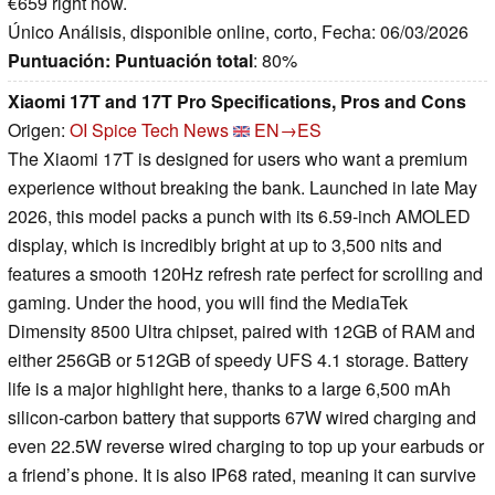
€659 right now.
Único Análisis, disponible online, corto, Fecha: 06/03/2026
Puntuación:
Puntuación total
: 80%
Xiaomi 17T and 17T Pro Specifications, Pros and Cons
Origen:
OI Spice Tech News
EN→ES
The Xiaomi 17T is designed for users who want a premium
experience without breaking the bank. Launched in late May
2026, this model packs a punch with its 6.59-inch AMOLED
display, which is incredibly bright at up to 3,500 nits and
features a smooth 120Hz refresh rate perfect for scrolling and
gaming. Under the hood, you will find the MediaTek
Dimensity 8500 Ultra chipset, paired with 12GB of RAM and
either 256GB or 512GB of speedy UFS 4.1 storage. Battery
life is a major highlight here, thanks to a large 6,500 mAh
silicon-carbon battery that supports 67W wired charging and
even 22.5W reverse wired charging to top up your earbuds or
a friend’s phone. It is also IP68 rated, meaning it can survive