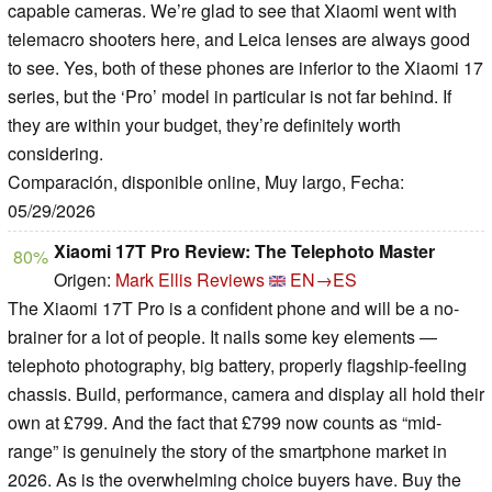
capable cameras. We’re glad to see that Xiaomi went with
telemacro shooters here, and Leica lenses are always good
to see. Yes, both of these phones are inferior to the Xiaomi 17
series, but the ‘Pro’ model in particular is not far behind. If
they are within your budget, they’re definitely worth
considering.
Comparación, disponible online, Muy largo, Fecha:
05/29/2026
Xiaomi 17T Pro Review: The Telephoto Master
80%
Origen:
Mark Ellis Reviews
EN→ES
The Xiaomi 17T Pro is a confident phone and will be a no-
brainer for a lot of people. It nails some key elements —
telephoto photography, big battery, properly flagship-feeling
chassis. Build, performance, camera and display all hold their
own at £799. And the fact that £799 now counts as “mid-
range” is genuinely the story of the smartphone market in
2026. As is the overwhelming choice buyers have. Buy the