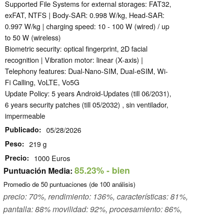
Supported File Systems for external storages: FAT32,
exFAT, NTFS | Body-SAR: 0.998 W/kg, Head-SAR:
0.997 W/kg | charging speed: 10 - 100 W (wired) / up
to 50 W (wireless)
Biometric security: optical fingerprint, 2D facial
recognition | Vibration motor: linear (X-axis) |
Telephony features: Dual-Nano-SIM, Dual-eSIM, Wi-
Fi Calling, VoLTE, Vo5G
Update Policy: 5 years Android-Updates (till 06/2031),
6 years security patches (till 05/2032) , sin ventilador,
impermeable
Publicado
05/28/2026
Peso
219 g
Precio
1000 Euros
85.23%
- bien
Puntuación Media:
Promedio de
50
puntuaciones (de
100
análisis)
precio: 70%, rendimiento: 136%, características: 81%,
pantalla: 88% movilidad: 92%, procesamiento: 86%,