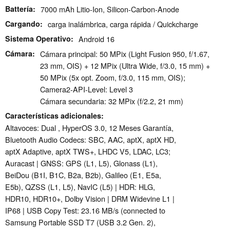
Battería
7000 mAh Litio-Ion, Silicon-Carbon-Anode
Cargando
carga inalámbrica, carga rápida / Quickcharge
Sistema Operativo
Android 16
Cámara
Cámara principal: 50 MPix (Light Fusion 950, f/1.67,
23 mm, OIS) + 12 MPix (Ultra Wide, f/3.0, 15 mm) +
50 MPix (5x opt. Zoom, f/3.0, 115 mm, OIS);
Camera2-API-Level: Level 3
Cámara secundaria: 32 MPix (f/2.2, 21 mm)
Características adicionales
Altavoces: Dual , HyperOS 3.0, 12 Meses Garantía,
Bluetooth Audio Codecs: SBC, AAC, aptX, aptX HD,
aptX Adaptive, aptX TWS+, LHDC V5, LDAC, LC3;
Auracast | GNSS: GPS (L1, L5), Glonass (L1),
BeiDou (B1I, B1C, B2a, B2b), Galileo (E1, E5a,
E5b), QZSS (L1, L5), NavIC (L5) | HDR: HLG,
HDR10, HDR10+, Dolby Vision | DRM Widevine L1 |
IP68 | USB Copy Test: 23.16 MB/s (connected to
Samsung Portable SSD T7 (USB 3.2 Gen. 2),