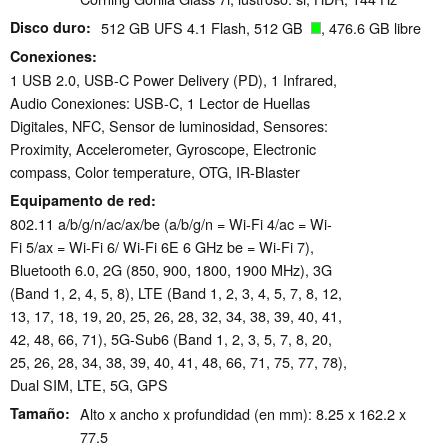
Disco duro
512 GB UFS 4.1 Flash, 512 GB
, 476.6 GB libre
Conexiones
1 USB 2.0, USB-C Power Delivery (PD), 1 Infrared,
Audio Conexiones: USB-C, 1 Lector de Huellas
Digitales, NFC, Sensor de luminosidad, Sensores:
Proximity, Accelerometer, Gyroscope, Electronic
compass, Color temperature, OTG, IR-Blaster
Equipamento de red
802.11 a/​b/​g/​n/​ac/​ax/​be (a/b/g/n = Wi-Fi 4/ac = Wi-
Fi 5/ax = Wi-Fi 6/ Wi-Fi 6E 6 GHz be = Wi-Fi 7),
Bluetooth 6.0, 2G (850, 900, 1800, 1900 MHz), 3G
(Band 1, 2, 4, 5, 8), LTE (Band 1, 2, 3, 4, 5, 7, 8, 12,
13, 17, 18, 19, 20, 25, 26, 28, 32, 34, 38, 39, 40, 41,
42, 48, 66, 71), 5G-Sub6 (Band 1, 2, 3, 5, 7, 8, 20,
25, 26, 28, 34, 38, 39, 40, 41, 48, 66, 71, 75, 77, 78),
Dual SIM, LTE, 5G, GPS
Tamaño
Alto x ancho x profundidad (en mm): 8.25 x 162.2 x
77.5