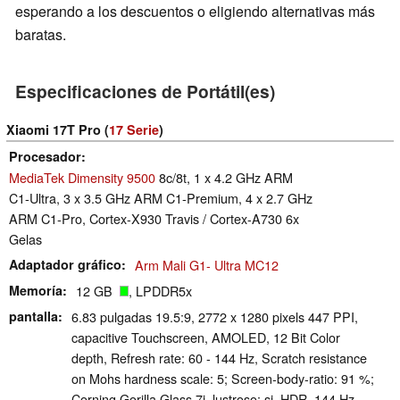
esperando a los descuentos o eligiendo alternativas más
baratas.
Especificaciones de Portátil(es)
Xiaomi 17T Pro (
17 Serie
)
Procesador
MediaTek Dimensity 9500
8c/8t, 1 x 4.2 GHz ARM
C1-Ultra, 3 x 3.5 GHz ARM C1-Premium, 4 x 2.7 GHz
ARM C1-Pro, Cortex-X930 Travis / Cortex-A730 6x
Gelas
Adaptador gráfico
Arm Mali G1- Ultra MC12
Memoría
12 GB
, LPDDR5x
pantalla
6.83 pulgadas 19.5:9, 2772 x 1280 pixels 447 PPI,
capacitive Touchscreen, AMOLED, 12 Bit Color
depth, Refresh rate: 60 - 144 Hz, Scratch resistance
on Mohs hardness scale: 5; Screen-body-ratio: 91 %;
Corning Gorilla Glass 7i, lustroso: si, HDR, 144 Hz