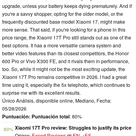
upgrade, unless your battery keeps dying prematurely. And if
you're a savvy shopper, opting for the older model, or the
frequently discounted base model Xiaomi 17, might make
more sense. That said, if you're looking for a phone in this
price range, the Xiaomi 17T Pro still stands out as one of the
best options. It has a more versatile camera system and
better video features than its closest competitors, the Honor
600 Pro or Vivo X300 FE, and it rivals them in performance,
too. So, while it might not be the most exciting update, the
Xiaomi 17T Pro remains competitive in 2026. I had a great
time using it, especially the 5x telephoto, which continues to
surprise me with its excellent results.
Único Análisis, disponible online, Mediano, Fecha:
05/28/2026
Puntuación:
Puntuación total
: 80%
Xiaomi 17T Pro review: Struggles to justify its price
80%
Origen:
Expert Reviews
EN→ES