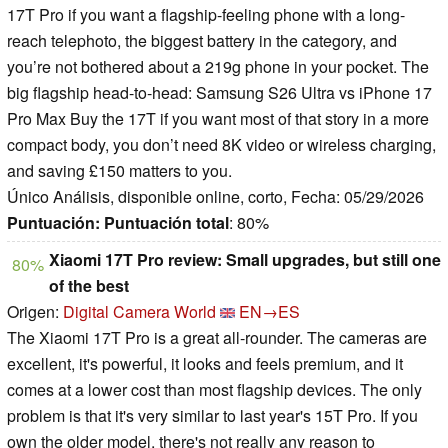
17T Pro if you want a flagship-feeling phone with a long-
reach telephoto, the biggest battery in the category, and
you’re not bothered about a 219g phone in your pocket. The
big flagship head-to-head: Samsung S26 Ultra vs iPhone 17
Pro Max Buy the 17T if you want most of that story in a more
compact body, you don’t need 8K video or wireless charging,
and saving £150 matters to you.
Único Análisis, disponible online, corto, Fecha: 05/29/2026
Puntuación:
Puntuación total
: 80%
Xiaomi 17T Pro review: Small upgrades, but still one
80%
of the best
Origen:
Digital Camera World
EN→ES
The Xiaomi 17T Pro is a great all-rounder. The cameras are
excellent, it's powerful, it looks and feels premium, and it
comes at a lower cost than most flagship devices. The only
problem is that it's very similar to last year's 15T Pro. If you
own the older model, there's not really any reason to