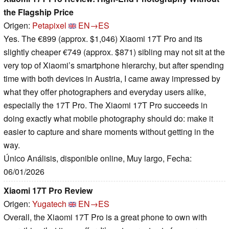
the Flagship Price
Origen:
Petapixel
EN→ES
Yes. The €899 (approx. $1,046) Xiaomi 17T Pro and its
slightly cheaper €749 (approx. $871) sibling may not sit at the
very top of Xiaomi’s smartphone hierarchy, but after spending
time with both devices in Austria, I came away impressed by
what they offer photographers and everyday users alike,
especially the 17T Pro. The Xiaomi 17T Pro succeeds in
doing exactly what mobile photography should do: make it
easier to capture and share moments without getting in the
way.
Único Análisis, disponible online, Muy largo, Fecha:
06/01/2026
Xiaomi 17T Pro Review
Origen:
Yugatech
EN→ES
Overall, the Xiaomi 17T Pro is a great phone to own with