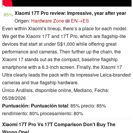
Xiaomi 17T Pro review: Impressive, year after year
85%
Origen:
Hardware Zone
EN→ES
Even within Xiaomi’s lineup, there’s a place for each model.
We get the Xiaomi 17T and 17T Pro, which are flagship-lite
devices that start at under S$1,000 while offering great
performance and cameras. Then further up the chain, the
Xiaomi 17 stands out as the compact, baseline flagship
smartphone with a 6.3-inch screen. Finally, the Xiaomi 17
Ultra clearly leads the pack with its impressive Leica-branded
cameras and true flagship hardware.
Único Análisis, disponible online, Mediano, Fecha:
05/28/2026
Puntuación:
Puntuación total
: 85% precio: 85%
rendimiento: 80% procesamiento: 80%
Xiaomi 17T Pro Vs 17T Comparison Don't Buy The
Wrong One!