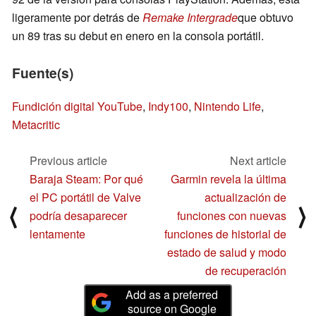
ligeramente por detrás de
Remake Intergrade
que obtuvo
un 89 tras su debut en enero en la consola portátil.
Fuente(s)
Fundición digital YouTube
,
Indy100
,
Nintendo Life
,
Metacritic
Previous article
Next article
Baraja Steam: Por qué
Garmin revela la última
el PC portátil de Valve
actualización de
⟨
⟩
podría desaparecer
funciones con nuevas
lentamente
funciones de historial de
estado de salud y modo
de recuperación
Add as a preferred
source on Google