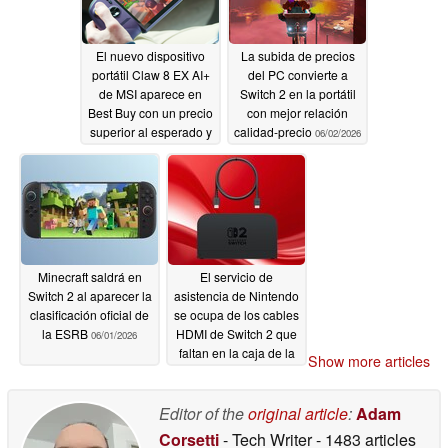
06/11/2026
El nuevo dispositivo
La subida de precios
portátil Claw 8 EX AI+
del PC convierte a
de MSI aparece en
Switch 2 en la portátil
Best Buy con un precio
con mejor relación
superior al esperado y
calidad-precio
06/02/2026
una unidad SSD de 1
TB
06/03/2026
Minecraft saldrá en
El servicio de
Switch 2 al aparecer la
asistencia de Nintendo
clasificación oficial de
se ocupa de los cables
la ESRB
HDMI de Switch 2 que
06/01/2026
faltan en la caja de la
Show more articles
consola
05/30/2026
Editor of the
original article
:
Adam
Corsetti
- Tech Writer
- 1483 articles