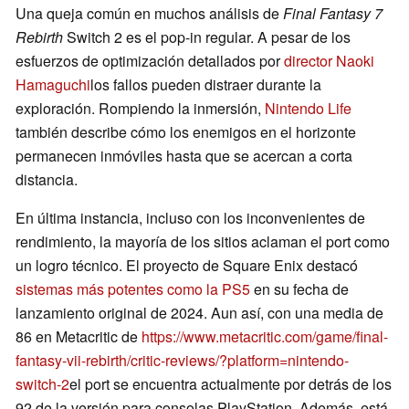
Una queja común en muchos análisis de
Final Fantasy 7
Rebirth
Switch 2 es el pop-in regular. A pesar de los
esfuerzos de optimización detallados por
director Naoki
Hamaguchi
los fallos pueden distraer durante la
exploración. Rompiendo la inmersión,
Nintendo Life
también describe cómo los enemigos en el horizonte
permanecen inmóviles hasta que se acercan a corta
distancia.
En última instancia, incluso con los inconvenientes de
rendimiento, la mayoría de los sitios aclaman el port como
un logro técnico. El proyecto de Square Enix destacó
sistemas más potentes como la PS5
en su fecha de
lanzamiento original de 2024. Aun así, con una media de
86 en Metacritic de
https://www.metacritic.com/game/final-
fantasy-vii-rebirth/critic-reviews/?platform=nintendo-
switch-2
el port se encuentra actualmente por detrás de los
92 de la versión para consolas PlayStation. Además, está