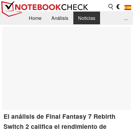
Home
Análisis
Noticias
...
FAQ/Técnica
Biblioteca
Orientación para la Compra
Busca
Contacto
El análisis de Final Fantasy 7 Rebirth
Switch 2 califica el rendimiento de