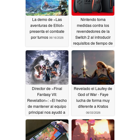
La demo de «Las
Nintendo toma
aventuras de Elliot»
medidas contra los
presenta el combate
revendedores de la
por turnos
Switch 2 al introducir
06/16/2026
requisitos de tiempo de
juego en Japón
06/14/2026
Director de «Final
Revelado el Laufey de
Fantasy VII:
God of War - Faye
Revelation»: «El hecho
lucha de forma muy
de mantener al equipo
diferente a Kratos
principal nos ayudó a
06/03/2026
evitar los retrasos
propios de los ciclos
de desarrollo de los
títulos AAA actuales»