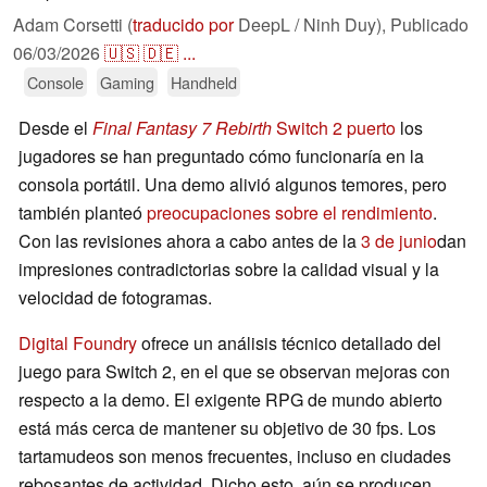
Adam Corsetti (
traducido por
DeepL / Ninh Duy),
Publicado
06/03/2026
🇺🇸
🇩🇪
...
Console
Gaming
Handheld
Desde el
Final Fantasy 7 Rebirth
Switch 2 puerto
los
jugadores se han preguntado cómo funcionaría en la
consola portátil. Una demo alivió algunos temores, pero
también planteó
preocupaciones sobre el rendimiento
.
Con las revisiones ahora a cabo antes de la
3 de junio
dan
impresiones contradictorias sobre la calidad visual y la
velocidad de fotogramas.
Digital Foundry
ofrece un análisis técnico detallado del
juego para Switch 2, en el que se observan mejoras con
respecto a la demo. El exigente RPG de mundo abierto
está más cerca de mantener su objetivo de 30 fps. Los
tartamudeos son menos frecuentes, incluso en ciudades
rebosantes de actividad. Dicho esto, aún se producen