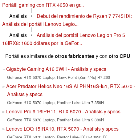
Portátil gaming con RTX 4050 en gr...
|
Análisis
•
Debut del rendimiento de Ryzen 7 7745HX:
Análisis del portátil Lenovo Legio...
|
Análisis
•
Análisis del portátil Lenovo Legion Pro 5
16IRX8: 1600 dólares por la GeFor...
Portátiles similares de
otros fabricantes
y con
otro CPU
Gigabyte Gaming A16 3WH - Análisis y specs
GeForce RTX 5070 Laptop, Hawk Point (Zen 4/4c) R7 260
Acer Predator Helios Neo 16S AI PHN16S-I51, RTX 5070 -
Análisis y specs
GeForce RTX 5070 Laptop, Panther Lake Ultra 7 356H
Lenovo Pro 9 16IPH11, RTX 5070 - Análisis y specs
GeForce RTX 5070 Laptop, Panther Lake Ultra 9 386H
Lenovo LOQ 15IRX10, RTX 5070 - Análisis y specs
GeForce RTX 5070 Laptop, Raptor Lake-HX i7-13650HX