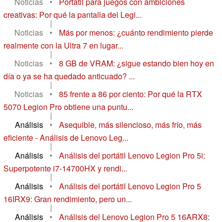
Noticias
•
Portátil para juegos con ambiciones
creativas: Por qué la pantalla del Legi...
|
Noticias
•
Más por menos: ¿cuánto rendimiento pierde
realmente con la Ultra 7 en lugar...
|
Noticias
•
8 GB de VRAM: ¿sigue estando bien hoy en
día o ya se ha quedado anticuado? ...
|
Noticias
•
85 frente a 86 por ciento: Por qué la RTX
5070 Legion Pro obtiene una puntu...
|
Análisis
•
Asequible, más silencioso, más frío, más
eficiente - Análisis de Lenovo Leg...
|
Análisis
•
Análisis del portátil Lenovo Legion Pro 5i:
Superpotente i7-14700HX y rendi...
|
Análisis
•
Análisis del portátil Lenovo Legion Pro 5
16IRX9: Gran rendimiento, pero un...
|
Análisis
•
Análisis del Lenovo Legion Pro 5 16ARX8: