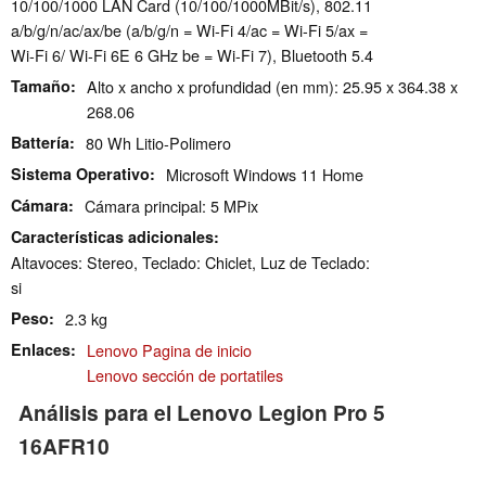
10/100/1000 LAN Card (10/100/1000MBit/s), 802.11
a/​b/​g/​n/​ac/​ax/​be (a/b/g/n = Wi-Fi 4/ac = Wi-Fi 5/ax =
Wi-Fi 6/ Wi-Fi 6E 6 GHz be = Wi-Fi 7), Bluetooth 5.4
Tamaño
Alto x ancho x profundidad (en mm): 25.95 x 364.38 x
268.06
Battería
80 Wh Litio-Polimero
Sistema Operativo
Microsoft Windows 11 Home
Cámara
Cámara principal: 5 MPix
Características adicionales
Altavoces: Stereo, Teclado: Chiclet, Luz de Teclado:
si
Peso
2.3 kg
Enlaces
Lenovo Pagina de inicio
Lenovo sección de portatiles
Análisis para el Lenovo Legion Pro 5
16AFR10