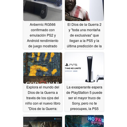
Anbernic RG566
El Dios de la Guerra 2
confirmado con
y "toda una montaña
emulación PS2 y
de exclusivas" que
Android rendimiento
llegan a la PS5 y la
de juego mostrado
última predicción de la
fecha de precompra de
01/27/2024
PlayStation 5 podría
ser un fallo de
funcionamiento
09/10/2020
Explora el mundo del
La exasperante espera
Dios de la Guerra a
de PlayStation 5 puede
través de los ojos del
ser el mayor truco de
niño con el nuevo libro
Sony, pero no te
"Dios de la Guerra:
preocupes, la PS5
Conocimientos y
existe.
09/08/2020
Leyendas".
09/10/2020