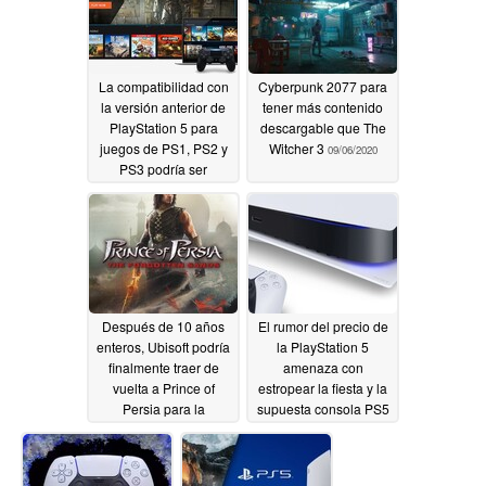
La compatibilidad con
Cyberpunk 2077 para
la versión anterior de
tener más contenido
PlayStation 5 para
descargable que The
juegos de PS1, PS2 y
Witcher 3
09/06/2020
PS3 podría ser
proporcionada por un
servicio renovado de
PS Now con
capacidades de
ampliación.
09/07/2020
Después de 10 años
El rumor del precio de
enteros, Ubisoft podría
la PlayStation 5
finalmente traer de
amenaza con
vuelta a Prince of
estropear la fiesta y la
Persia para la
supuesta consola PS5
PlayStation 5 y la Xbox
aparece en
Series X, dice el
circunstancias poco
analista de Bloomberg
probables
09/05/2020