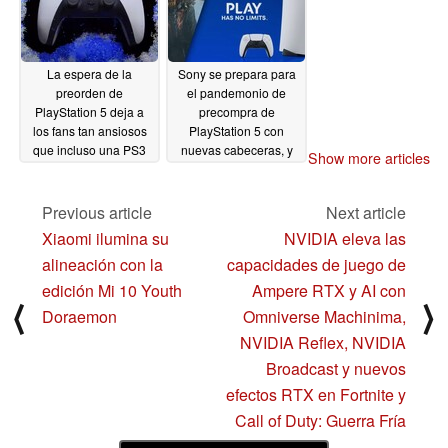
09/05/2020
La espera de la
Sony se prepara para
preorden de
el pandemonio de
PlayStation 5 deja a
precompra de
los fans tan ansiosos
PlayStation 5 con
que incluso una PS3
nuevas cabeceras, y
Show more articles
disfrazada y un pastel
los desarrolladores
mentiroso
hablan del SSD de
proporcionan un breve
PS5 y el motor
Previous article
Next article
alivio de noticias de
AudioTech 3D de
Xiaomi ilumina su
NVIDIA eleva las
PS5
Tempest, pero no hay
09/04/2020
alineación con la
capacidades de juego de
salida óptica de audio.
09/03/2020
edición Mi 10 Youth
Ampere RTX y AI con
⟨
⟩
Doraemon
Omniverse Machinima,
NVIDIA Reflex, NVIDIA
Broadcast y nuevos
efectos RTX en Fortnite y
Call of Duty: Guerra Fría