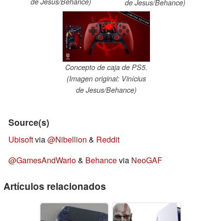
de Jesus/Behance)
de Jesus/Behance)
Concepto de caja de PS5.
(Imagen original: Vinícius
de Jesus/Behance)
Source(s)
Ubisoft
via
@Nibellion
&
Reddit
@GamesAndWario
&
Behance
via
NeoGAF
Artículos relacionados