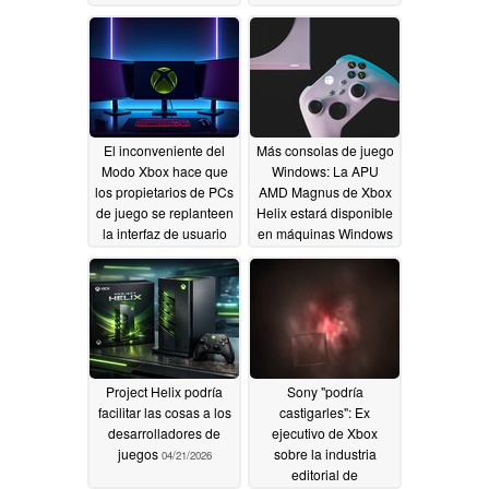
para hacer frente a la
memoria
06/06/2026
subida de precios
06/10/2026
El inconveniente del
Más consolas de juego
Modo Xbox hace que
Windows: La APU
los propietarios de PCs
AMD Magnus de Xbox
de juego se replanteen
Helix estará disponible
la interfaz de usuario
en máquinas Windows
de la consola de
de fabricantes de
Microsoft
equipos originales
05/09/2026
como Asus
04/21/2026
Project Helix podría
Sony "podría
facilitar las cosas a los
castigarles": Ex
desarrolladores de
ejecutivo de Xbox
juegos
sobre la industria
04/21/2026
editorial de