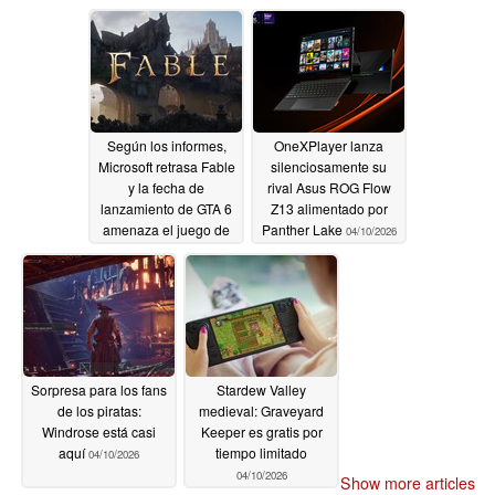
videojuegos japonesa
de la era PS2
04/14/2026
Según los informes,
OneXPlayer lanza
Microsoft retrasa Fable
silenciosamente su
y la fecha de
rival Asus ROG Flow
lanzamiento de GTA 6
Z13 alimentado por
amenaza el juego de
Panther Lake
04/10/2026
Xbox
04/13/2026
Sorpresa para los fans
Stardew Valley
de los piratas:
medieval: Graveyard
Windrose está casi
Keeper es gratis por
aquí
tiempo limitado
04/10/2026
04/10/2026
Show more articles