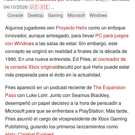
04/10/2026
🇺🇸
🇩🇪
...
Console
Desktop
Gaming
Microsoft
Windows
Algunos jugadores ven
Proyecto Helix
como un enfoque
innovador, aunque arriesgado, para llevar
PC para juegos
con Windows
a las salas de estar. Sin embargo, este
concepto se originó en realidad a finales de la década de
1990. En una nueva entrevista, Ed Fries, el
cocreador de
la consola Xbox original
discutió por qué Helix puede estar
más preparada para el éxito en la actualidad.
Fries apareció en un podcast reciente de
The Expansion
Pass
con Luke Lohr. Junto con Seamus Blackley,
desempeñó un papel decisivo a la hora de persuadir a
Microsoft para que se enfrentara a PlayStation. Más tarde,
Fries asumió el cargo de vicepresidente de Xbox Gaming
Publishing, guiando los primeros lanzamientos como
Halo: Combat Evolved
.