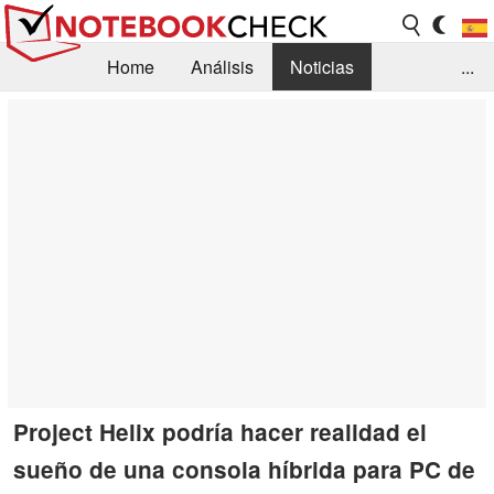
Home
Análisis
Noticias
...
FAQ/Técnica
Biblioteca
Orientación para la Compra
Busca
Contacto
Project Helix podría hacer realidad el
sueño de una consola híbrida para PC de