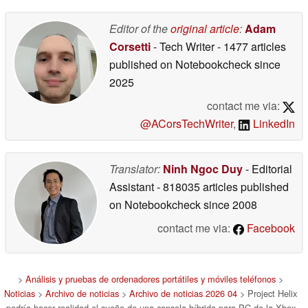
Editor of the
original article
:
Adam
Corsetti
- Tech Writer
- 1477 articles
published on Notebookcheck
since
2025
contact me via:
@ACorsTechWriter
,
LinkedIn
Translator:
Ninh Ngoc Duy
- Editorial
Assistant
- 818035 articles published
on Notebookcheck
since 2008
contact me via:
Facebook
>
Análisis y pruebas de ordenadores portátiles y móviles teléfonos
>
Noticias
>
Archivo de noticias
>
Archivo de noticias 2026 04
> Project Helix
podría hacer realidad el sueño de una consola híbrida para PC de la Xbox