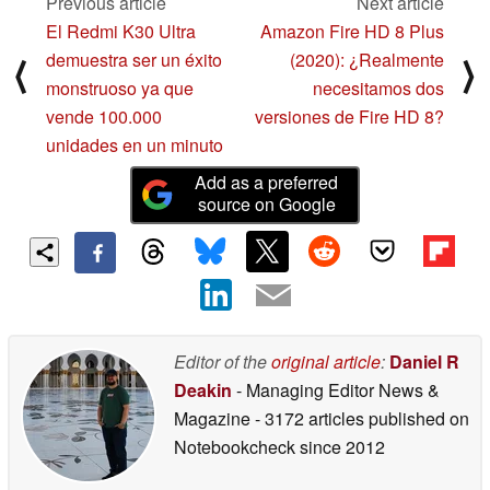
Previous article
Next article
El Redmi K30 Ultra
Amazon Fire HD 8 Plus
demuestra ser un éxito
(2020): ¿Realmente
⟨
⟩
monstruoso ya que
necesitamos dos
vende 100.000
versiones de Fire HD 8?
unidades en un minuto
Add as a preferred
source on Google
Editor of the
original article
:
Daniel R
Deakin
- Managing Editor News &
Magazine
- 3172 articles published on
Notebookcheck
since 2012