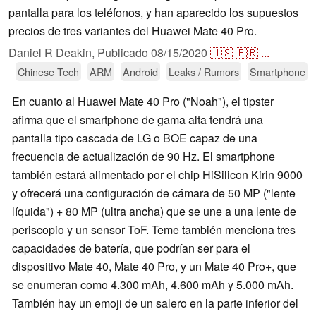
pantalla para los teléfonos, y han aparecido los supuestos
precios de tres variantes del Huawei Mate 40 Pro.
Daniel R Deakin,
Publicado
08/15/2020
🇺🇸
🇫🇷
...
Chinese Tech
ARM
Android
Leaks / Rumors
Smartphone
En cuanto al Huawei Mate 40 Pro ("Noah"), el tipster
afirma que el smartphone de gama alta tendrá una
pantalla tipo cascada de LG o BOE capaz de una
frecuencia de actualización de 90 Hz. El smartphone
también estará alimentado por el chip HiSilicon Kirin 9000
y ofrecerá una configuración de cámara de 50 MP ("lente
líquida") + 80 MP (ultra ancha) que se une a una lente de
periscopio y un sensor ToF. Teme también menciona tres
capacidades de batería, que podrían ser para el
dispositivo Mate 40, Mate 40 Pro, y un Mate 40 Pro+, que
se enumeran como 4.300 mAh, 4.600 mAh y 5.000 mAh.
También hay un emoji de un salero en la parte inferior del