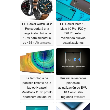
08/19/2020
El Huawei Watch GT 2
El Huawei Mate 10,
Pro soportará una
Mate 10 Pro, P20 y
carga inalámbrica de
P20 Pro están
10 W para su batería
recibiendo nuevas
de 455 mAh
actualizaciones
08/19/2020
08/19/2020
La tecnología de
Huawei refresca los
pantalla flotante de la
planes de
laptop Huawei
actualización de EMUI
MateBook X Pro pronto
10.1 en cuatro
aparecerá en una TV
regiones
08/18/2020
Huawei
08/19/2020