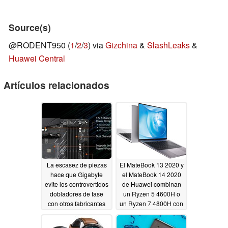
Source(s)
@RODENT950 (
1
/
2
/
3
) via
Gizchina
&
SlashLeaks
&
Huawei Central
Artículos relacionados
La escasez de piezas
El MateBook 13 2020 y
hace que Gigabyte
el MateBook 14 2020
evite los controvertidos
de Huawei combinan
dobladores de fase
un Ryzen 5 4600H o
con otros fabricantes
un Ryzen 7 4800H con
que se espera que
pantallas de relación
sigan
de aspecto 2K y 3:2
08/23/2020