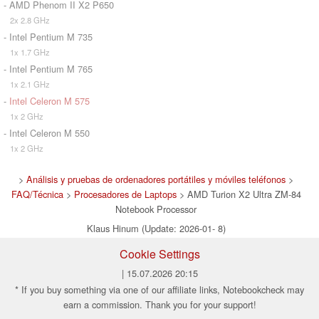
- AMD Phenom II X2 P650
2x 2.8 GHz
- Intel Pentium M 735
1x 1.7 GHz
- Intel Pentium M 765
1x 2.1 GHz
-
Intel Celeron M 575
1x 2 GHz
- Intel Celeron M 550
1x 2 GHz
>
Análisis y pruebas de ordenadores portátiles y móviles teléfonos
>
FAQ/Técnica
>
Procesadores de Laptops
> AMD Turion X2 Ultra ZM-84
Notebook Processor
Klaus Hinum (Update: 2026-01- 8)
Cookie Settings
| 15.07.2026 20:15
* If you buy something via one of our affiliate links, Notebookcheck may
earn a commission. Thank you for your support!