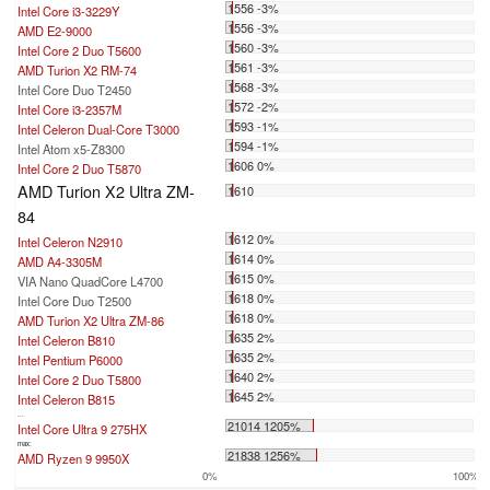
1556 -3%
Intel Core i3-3229Y
1556 -3%
AMD E2-9000
1560 -3%
Intel Core 2 Duo T5600
1561 -3%
AMD Turion X2 RM-74
1568 -3%
Intel Core Duo T2450
1572 -2%
Intel Core i3-2357M
1593 -1%
Intel Celeron Dual-Core T3000
1594 -1%
Intel Atom x5-Z8300
1606 0%
Intel Core 2 Duo T5870
AMD Turion X2 Ultra ZM-
1610
84
1612 0%
Intel Celeron N2910
1614 0%
AMD A4-3305M
1615 0%
VIA Nano QuadCore L4700
1618 0%
Intel Core Duo T2500
1618 0%
AMD Turion X2 Ultra ZM-86
1635 2%
Intel Celeron B810
1635 2%
Intel Pentium P6000
1640 2%
Intel Core 2 Duo T5800
1645 2%
Intel Celeron B815
...
21014 1205%
Intel Core Ultra 9 275HX
max:
21838 1256%
AMD Ryzen 9 9950X
0%
100%