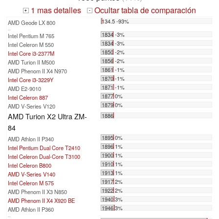
1 mas detalles
Ocultar tabla de comparación
+
-
134.5 -93%
AMD Geode LX 800
...
1834 -3%
Intel Pentium M 765
1834 -3%
Intel Celeron M 550
1850 -2%
Intel Core i3-2377M
1856 -2%
AMD Turion II M500
1861 -1%
AMD Phenom II X4 N970
1870 -1%
Intel Core i3-3229Y
1871 -1%
AMD E2-9010
1877 0%
Intel Celeron 887
1879 0%
AMD V-Series V120
AMD Turion X2 Ultra ZM-
1886
84
1895 0%
AMD Athlon II P340
1896 1%
Intel Pentium Dual Core T2410
1900 1%
Intel Celeron Dual-Core T3100
1910 1%
Intel Celeron B800
1913 1%
AMD V-Series V140
1917 2%
Intel Celeron M 575
1922 2%
AMD Phenom II X3 N850
1940 3%
AMD Phenom II X4 X920 BE
1946 3%
AMD Athlon II P360
...