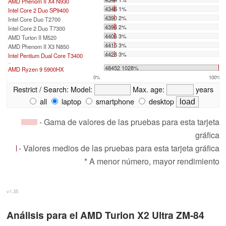
AMD Phenom II X4 N930
4346 1%
Intel Core 2 Duo SP9400
4390 2%
Intel Core Duo T2700
4396 2%
Intel Core 2 Duo T7300
4406 3%
AMD Turion II M520
4415 3%
AMD Phenom II X3 N850
4428 3%
Intel Pentium Dual Core T3400
...
48452 1028%
AMD Ryzen 9 5900HX
0%
100%
Restrict / Search:
Model:
Max. age:
years
all
laptop
smartphone
desktop
- Gama de valores de las pruebas para esta tarjeta
gráfica
- Valores medios de las pruebas para esta tarjeta gráfica
* A menor número, mayor rendimiento
v1.35
Análisis para el AMD Turion X2 Ultra ZM-84