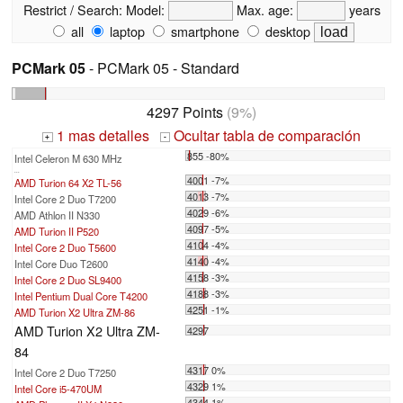
Restrict / Search:
Model:
Max. age:
years
all
laptop
smartphone
desktop
PCMark 05
- PCMark 05 - Standard
4297 Points
(9%)
1 mas detalles
Ocultar tabla de comparación
+
-
855 -80%
Intel Celeron M 630 MHz
...
4001 -7%
AMD Turion 64 X2 TL-56
4013 -7%
Intel Core 2 Duo T7200
4029 -6%
AMD Athlon II N330
4097 -5%
AMD Turion II P520
4104 -4%
Intel Core 2 Duo T5600
4140 -4%
Intel Core Duo T2600
4158 -3%
Intel Core 2 Duo SL9400
4188 -3%
Intel Pentium Dual Core T4200
4251 -1%
AMD Turion X2 Ultra ZM-86
AMD Turion X2 Ultra ZM-
4297
84
4317 0%
Intel Core 2 Duo T7250
4329 1%
Intel Core i5-470UM
4344 1%