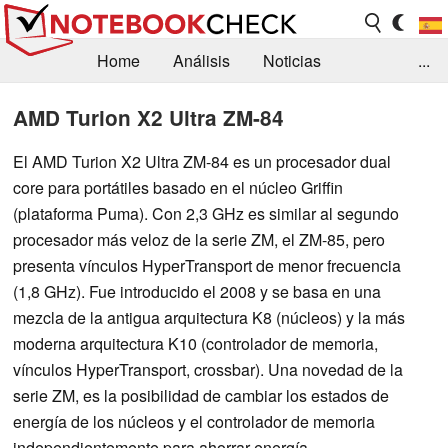
Home
Análisis
Noticias
...
FAQ/Técnica
Biblioteca
AMD Turion X2 Ultra ZM-84
Orientación para la Compra
Busca
El AMD Turion X2 Ultra ZM-84 es un procesador dual
core para portátiles basado en el núcleo Griffin
Contacto
(plataforma Puma). Con 2,3 GHz es similar al segundo
procesador más veloz de la serie ZM, el ZM-85, pero
presenta vínculos HyperTransport de menor frecuencia
(1,8 GHz). Fue introducido el 2008 y se basa en una
mezcla de la antigua arquitectura K8 (núcleos) y la más
moderna arquitectura K10 (controlador de memoria,
vínculos HyperTransport, crossbar). Una novedad de la
serie ZM, es la posibilidad de cambiar los estados de
energía de los núcleos y el controlador de memoria
independientemente para ahorrar energía.