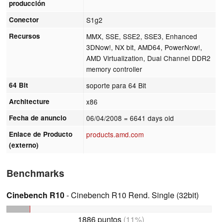
producción
Conector
S1g2
Recursos
MMX, SSE, SSE2, SSE3, Enhanced
3DNow!, NX bit, AMD64, PowerNow!,
AMD Virtualization, Dual Channel DDR2
memory controller
64 Bit
soporte para 64 Bit
Architecture
x86
Fecha de anuncio
06/04/2008
= 6641 days old
Enlace de Producto
products.amd.com
(externo)
Benchmarks
Cinebench R10
- Cinebench R10 Rend. Single (32bit)
1886 puntos
(11%)