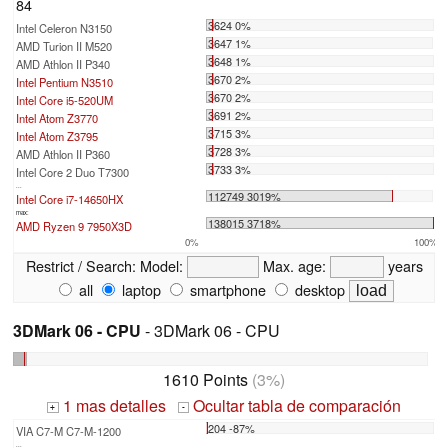
84
3624 0%
Intel Celeron N3150
3647 1%
AMD Turion II M520
3648 1%
AMD Athlon II P340
3670 2%
Intel Pentium N3510
3670 2%
Intel Core i5-520UM
3691 2%
Intel Atom Z3770
3715 3%
Intel Atom Z3795
3728 3%
AMD Athlon II P360
3733 3%
Intel Core 2 Duo T7300
...
112749 3019%
Intel Core i7-14650HX
max:
138015 3718%
AMD Ryzen 9 7950X3D
0%
100%
Restrict / Search:
Model:
Max. age:
years
all
laptop
smartphone
desktop
3DMark 06 - CPU
- 3DMark 06 - CPU
1610 Points
(3%)
1 mas detalles
Ocultar tabla de comparación
+
-
204 -87%
VIA C7-M C7-M-1200
...