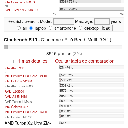
15819 739%
Intel Core i7-14650HX
max:
16551 778%
AMD Ryzen 9 7950X3D
0%
100%
Restrict / Search:
Model:
Max. age:
years
all
laptop
smartphone
desktop
Cinebench R10
- Cinebench R10 Rend. Multi (32bit)
3615 puntos
(3%)
1 mas detalles
Ocultar tabla de comparación
+
-
851 -76%
Intel Atom 230
...
3529 -2%
Intel Pentium Dual Core T2410
3530 -2%
Intel Celeron N2920
3539 -2%
Intel Atom x5-Z8500
3575 -1%
AMD E2-3800
3589 -1%
AMD A4-5150M
3592 -1%
AMD Turion II M500
3597 0%
Intel Celeron 887
3600 0%
Intel Pentium Dual Core T3200
3610 0%
Intel Pentium N3700
AMD Turion X2 Ultra ZM-
3615