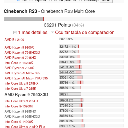
Cinebench R23
- Cinebench R23 Multi Core
36291 Points
(34%)
1 mas detalles
Ocultar tabla de comparación
+
-
202 -99%
AMD E1-2100
...
32172 -11%
AMD Ryzen 9 9900X
32782 -10%
AMD Ryzen 9 7945HX3D
33078 -9%
AMD Ryzen 9 7945HX
33441 -8%
Intel Core i7-14700K
34133 -6%
AMD Ryzen 9 7950X
34474 -5%
AMD Ryzen AI Max+ 395
35061 -3%
AMD Ryzen AI Max+ PRO 395
35766 -1%
Intel Core Ultra 9 275HX
35850 -1%
Intel Core Ultra 7 265K
AMD Ryzen 9 7950X3D
36291
36908 2%
Intel Core Ultra 9 285HX
37310 3%
Intel Core i9-13900K
37800 4%
AMD Ryzen 9 9955HX
38530 6%
AMD Ryzen 9 9955HX3D
39400 9%
Intel Core i9-14900K
39891 10%
Intel Core Ultra 9 290HX Plus