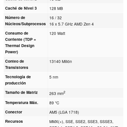
Caché de Nivel 3
128 MB
Número de
16 / 32
Núcleos/Subprocesos
16 x 5.7 GHz AMD Zen 4
Consumo de
120 Watt
Corriente (TDP =
Thermal Design
Power)
Conteo de
13140 Millón
Transistores
Tecnología de
5 nm
producción
Tamaño de Matriz
2
263 mm
Temperatura Máx.
89 °C
Conector
AM5 (LGA 1718)
Recursos
MMX(+), SSE, SSE2, SSE3, SSSE3,