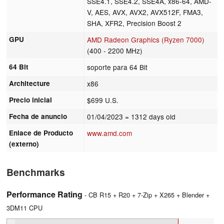
SSE4.1, SSE4.2, SSE4A, x86-64, AMD-
V, AES, AVX, AVX2, AVX512F, FMA3,
SHA, XFR2, Precision Boost 2
GPU
AMD Radeon Graphics (Ryzen 7000)
(400 - 2200 MHz)
64 Bit
soporte para 64 Bit
Architecture
x86
Precio inicial
$699 U.S.
Fecha de anuncio
01/04/2023
= 1312 days old
Enlace de Producto
www.amd.com
(externo)
Benchmarks
Performance Rating
- CB R15 + R20 + 7-Zip + X265 + Blender +
3DM11 CPU