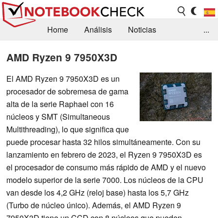
Home
Análisis
Noticias
...
FAQ/Técnica
Biblioteca
AMD Ryzen 9 7950X3D
Orientación para la Compra
Busca
El AMD Ryzen 9 7950X3D es un
procesador de sobremesa de gama
Contacto
alta de la serie Raphael con 16
núcleos y SMT (Simultaneous
Multithreading), lo que significa que
puede procesar hasta 32 hilos simultáneamente. Con su
lanzamiento en febrero de 2023, el Ryzen 9 7950X3D es
el procesador de consumo más rápido de AMD y el nuevo
modelo superior de la serie 7000. Los núcleos de la CPU
van desde los 4,2 GHz (reloj base) hasta los 5,7 GHz
(Turbo de núcleo único). Además, el AMD Ryzen 9
7950X3D tiene un CCD con 8 núcleos que pueden