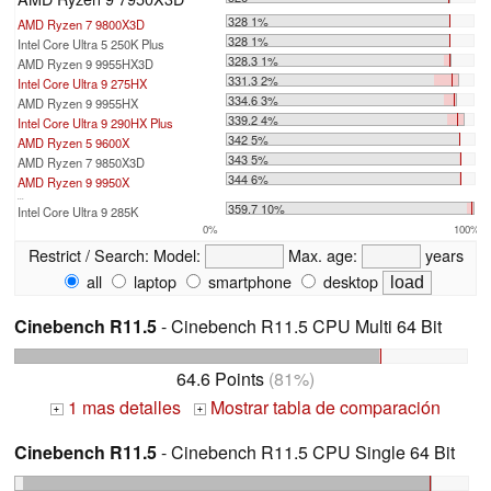
328 1%
AMD Ryzen 7 9800X3D
328 1%
Intel Core Ultra 5 250K Plus
328.3 1%
AMD Ryzen 9 9955HX3D
331.3 2%
Intel Core Ultra 9 275HX
334.6 3%
AMD Ryzen 9 9955HX
339.2 4%
Intel Core Ultra 9 290HX Plus
342 5%
AMD Ryzen 5 9600X
343 5%
AMD Ryzen 7 9850X3D
344 6%
AMD Ryzen 9 9950X
...
359.7 10%
Intel Core Ultra 9 285K
0%
100%
Restrict / Search:
Model:
Max. age:
years
all
laptop
smartphone
desktop
Cinebench R11.5
- Cinebench R11.5 CPU Multi 64 Bit
64.6 Points
(81%)
1 mas detalles
Mostrar tabla de comparación
+
+
Cinebench R11.5
- Cinebench R11.5 CPU Single 64 Bit