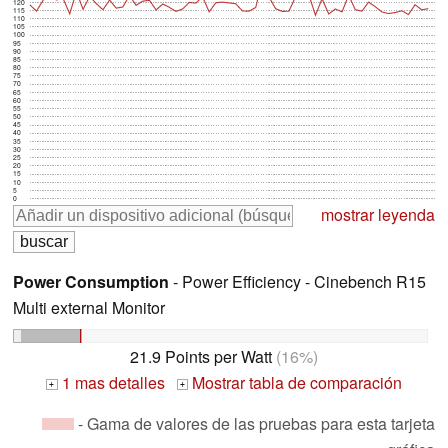
120
115
110
105
100
95
90
85
80
75
70
65
60
55
50
45
40
35
30
25
20
15
10
5
0
mostrar leyenda
Power Consumption
- Power Efficiency - Cinebench R15
Multi external Monitor
21.9 Points per Watt
(16%)
1 mas detalles
Mostrar tabla de comparación
+
+
- Gama de valores de las pruebas para esta tarjeta