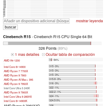
1920
1800
1680
1560
1440
1320
1200
1080
960
840
720
600
480
360
240
120
0
mostrar leyenda
Cinebench R15
- Cinebench R15 CPU Single 64 Bit
326 Points
(89%)
1 mas detalles
Ocultar tabla de comparación
+
-
19 -94%
AMD A4-1200
...
315 -3%
Intel Core i9-14900
315 -3%
AMD Ryzen 7 7700X
315 -3%
AMD Ryzen 9 7900
315.9 -3%
AMD Ryzen AI Max+ 395
316 -3%
AMD Ryzen 9 7950X
322 -1%
Intel Core Ultra 5 245K
322.2 -1%
AMD Ryzen 9 7900X
324 -1%
Intel Core Ultra 9 285HX
324.5 0%
Intel Core i9-14900K
AMD Ryzen 9 7950X3D
326