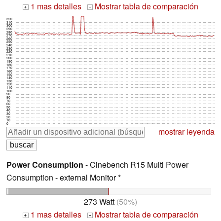
1 mas detalles
Mostrar tabla de comparación
+
+
320
310
300
290
280
270
260
250
240
230
220
210
200
190
180
170
160
150
140
130
120
110
100
90
80
70
60
50
40
30
20
10
0
mostrar leyenda
Power Consumption
- Cinebench R15 Multi Power
Consumption - external Monitor *
273 Watt
(50%)
1 mas detalles
Mostrar tabla de comparación
+
+