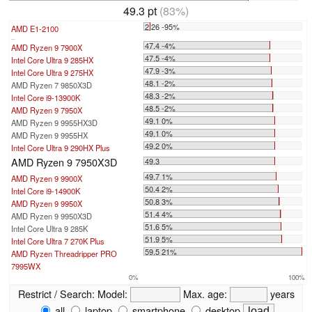
49.3 pt
(83%)
2.26 -95%
AMD E1-2100
...
47.4 -4%
AMD Ryzen 9 7900X
47.5 -4%
Intel Core Ultra 9 285HX
47.9 -3%
Intel Core Ultra 9 275HX
48.1 -2%
AMD Ryzen 7 9850X3D
48.3 -2%
Intel Core i9-13900K
48.5 -2%
AMD Ryzen 9 7950X
49.1 0%
AMD Ryzen 9 9955HX3D
49.1 0%
AMD Ryzen 9 9955HX
49.2 0%
Intel Core Ultra 9 290HX Plus
AMD Ryzen 9 7950X3D
49.3
49.7 1%
AMD Ryzen 9 9900X
50.4 2%
Intel Core i9-14900K
50.8 3%
AMD Ryzen 9 9950X
51.4 4%
AMD Ryzen 9 9950X3D
51.6 5%
Intel Core Ultra 9 285K
51.9 5%
Intel Core Ultra 7 270K Plus
59.5 21%
AMD Ryzen Threadripper PRO
7995WX
0%
100%
Restrict / Search:
Model:
Max. age:
years
all
laptop
smartphone
desktop