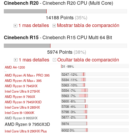
Cinebench R20
- Cinebench R20 CPU (Multi Core)
14188 Points
(35%)
1 mas detalles
Mostrar tabla de comparación
+
+
Cinebench R15
- Cinebench R15 CPU Multi 64 Bit
5974 Points
(38%)
1 mas detalles
Ocultar tabla de comparación
+
-
31 -99%
AMD A4-1200
...
5247 -12%
AMD Ryzen AI Max+ PRO 395
5334 -11%
AMD Ryzen AI Max+ 395
5363 -10%
AMD Ryzen 9 7945HX
5554 -7%
Intel Core Ultra 9 275HX
5563 -7%
AMD Ryzen 9 7950X
5600 -6%
AMD Ryzen 9 7945HX3D
5708 -4%
Intel Core Ultra 9 285HX
5798 -3%
Intel Core i9-13900K
5877 -2%
AMD Ryzen 9 9955HX
AMD Ryzen 9 7950X3D
5974
6002 0%
Intel Core Ultra 9 290HX Plus