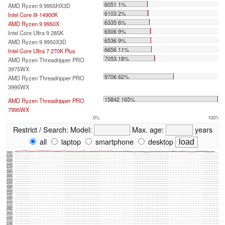
6051 1%
AMD Ryzen 9 9955HX3D
6103 2%
Intel Core i9-14900K
6335 6%
AMD Ryzen 9 9950X
6506 9%
Intel Core Ultra 9 285K
6536 9%
AMD Ryzen 9 9950X3D
6656 11%
Intel Core Ultra 7 270K Plus
7053 18%
AMD Ryzen Threadripper PRO
3975WX
9706 62%
AMD Ryzen Threadripper PRO
3995WX
...
15842 165%
AMD Ryzen Threadripper PRO
7995WX
0%
100%
Restrict / Search:
Model:
Max. age:
years
all
laptop
smartphone
desktop
5880
5760
5640
5520
5400
5280
5160
5040
4920
4800
4680
4560
4440
4320
4200
4080
3960
3840
3720
3600
3480
3360
3240
3120
3000
2880
2760
2640
2520
2400
2280
2160
2040