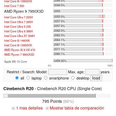
2044 0%
Intel Core i9-13900HX
2046 0%
Intel Core 7 350
AMD Ryzen 9 7950X3D
2053
2055 0%
Intel Core Ultra 7 255H
2057 0%
Intel Core Ultra 7 265H
2057 0%
Intel Core Ultra 5 235
2062 0%
Intel Core Ultra 9 386H
2062 0%
Intel Core Ultra X7 358H
2064 1%
Intel Core i5-14600K
2067 1%
Intel Core i9-13950HX
2071 1%
AMD Ryzen AI 9 HX 470
2080 1%
AMD Ryzen 7 9800X3D
...
2459 20%
Apple M5 10-Core
0%
100%
Restrict / Search:
Model:
Max. age:
years
all
laptop
smartphone
desktop
Cinebench R20
- Cinebench R20 CPU (Single Core)
795 Points
(86%)
1 mas detalles
Mostrar tabla de comparación
+
+