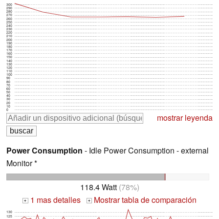
300
290
280
270
260
250
240
230
220
210
200
190
180
170
160
150
140
130
120
110
100
90
80
70
60
50
40
30
20
10
0
mostrar leyenda
Power Consumption
- Idle Power Consumption - external
Monitor *
118.4 Watt
(78%)
1 mas detalles
Mostrar tabla de comparación
+
+
130
125