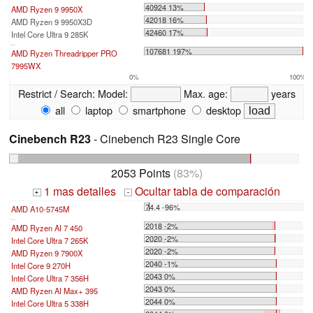
40924 13%
AMD Ryzen 9 9950X
42018 16%
AMD Ryzen 9 9950X3D
42460 17%
Intel Core Ultra 9 285K
...
107681 197%
AMD Ryzen Threadripper PRO
7995WX
0%
100%
Restrict / Search:
Model:
Max. age:
years
all
laptop
smartphone
desktop
Cinebench R23
- Cinebench R23 Single Core
2053 Points
(83%)
1 mas detalles
Ocultar tabla de comparación
+
-
74.4 -96%
AMD A10-5745M
...
2018 -2%
AMD Ryzen AI 7 450
2020 -2%
Intel Core Ultra 7 265K
2020 -2%
AMD Ryzen 9 7900X
2040 -1%
Intel Core 9 270H
2043 0%
Intel Core Ultra 7 356H
2043 0%
AMD Ryzen AI Max+ 395
2044 0%
Intel Core Ultra 5 338H