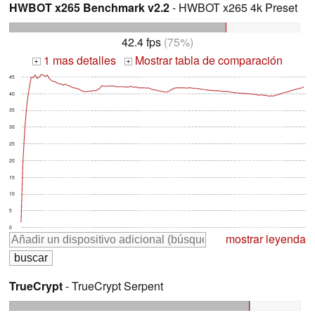
HWBOT x265 Benchmark v2.2
- HWBOT x265 4k Preset
42.4 fps
(75%)
1 mas detalles
Mostrar tabla de comparación
+
+
45
40
35
30
25
20
15
10
5
0
mostrar leyenda
TrueCrypt
- TrueCrypt Serpent