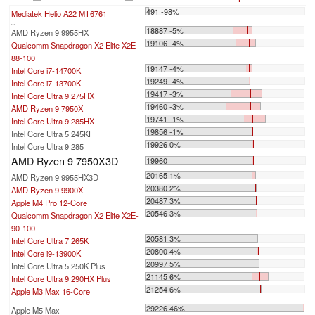
491 -98%
Mediatek Helio A22 MT6761
...
18887 -5%
AMD Ryzen 9 9955HX
19106 -4%
Qualcomm Snapdragon X2 Elite X2E-
88-100
19147 -4%
Intel Core i7-14700K
19249 -4%
Intel Core i7-13700K
19417 -3%
Intel Core Ultra 9 275HX
19460 -3%
AMD Ryzen 9 7950X
19741 -1%
Intel Core Ultra 9 285HX
19856 -1%
Intel Core Ultra 5 245KF
19926 0%
Intel Core Ultra 9 285
AMD Ryzen 9 7950X3D
19960
20165 1%
AMD Ryzen 9 9955HX3D
20380 2%
AMD Ryzen 9 9900X
20487 3%
Apple M4 Pro 12-Core
20546 3%
Qualcomm Snapdragon X2 Elite X2E-
90-100
20581 3%
Intel Core Ultra 7 265K
20800 4%
Intel Core i9-13900K
20997 5%
Intel Core Ultra 5 250K Plus
21145 6%
Intel Core Ultra 9 290HX Plus
21254 6%
Apple M3 Max 16-Core
...
29226 46%
Apple M5 Max