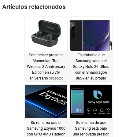
Artículos relacionados
Sennheiser presenta
Es probable que
Momentum True
Samsung venda el
Wireless 2 Anniversary
Galaxy Note 20 Ultras
Edition en su 75º
con el Snapdragon
aniversario
865+ en su propio
08/25/2020
mercado doméstico:
nueva fuga
08/02/2020
Se rumorea que el
Se informa de que
Samsung Exynos 1000
Samsung está bajo
con GPU AMD Radeon
una renovada presión