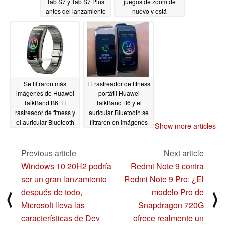
Tab S7 y Tab S7 Plus
juegos de zoom de
antes del lanzamiento
nuevo y está
del 5 de agosto.
reutilizando múltiples
cámaras de la serie
07/27/2020
Galaxy S20.
07/27/2020
Se filtraron más
El rastreador de fitness
imágenes de Huawei
portátil Huawei
TalkBand B6: El
TalkBand B6 y el
rastreador de fitness y
auricular Bluetooth se
el auricular Bluetooth
filtraron en imágenes
Show more articles
viene con un sensor de
en vivo y clips de vídeo
oxígeno en sangre
07/24/2020
Previous article
Next article
07/26/2020
Windows 10 20H2 podría
Redmi Note 9 contra
ser un gran lanzamiento
Redmi Note 9 Pro: ¿El
después de todo,
modelo Pro de
⟨
⟩
Microsoft lleva las
Snapdragon 720G
características de Dev
ofrece realmente un