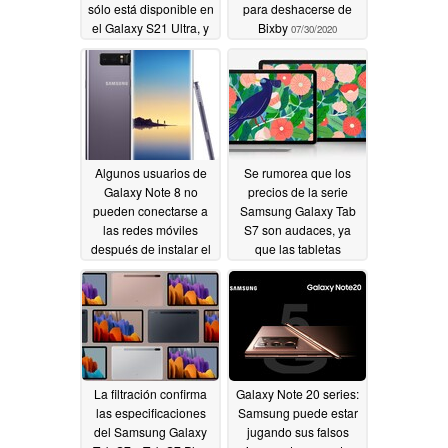
sólo está disponible en
para deshacerse de
el Galaxy S21 Ultra, y
Bixby
07/30/2020
también se contempla
un cambio en la marca
Exynos.
07/30/2020
Algunos usuarios de
Se rumorea que los
Galaxy Note 8 no
precios de la serie
pueden conectarse a
Samsung Galaxy Tab
las redes móviles
S7 son audaces, ya
después de instalar el
que las tabletas
parche de seguridad
premium llegan a la
para Android de julio
consola de Google
de 2020
Play
07/29/2020
07/29/2020
La filtración confirma
Galaxy Note 20 series:
las especificaciones
Samsung puede estar
del Samsung Galaxy
jugando sus falsos