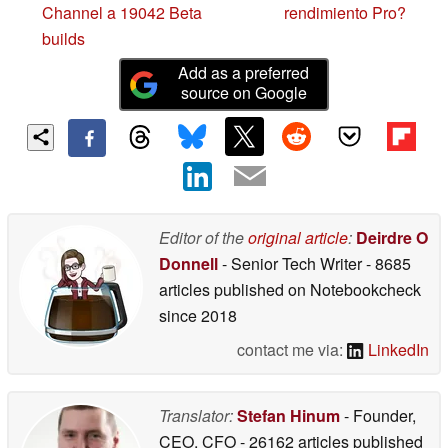
Channel a 19042 Beta
rendimiento Pro?
builds
Add as a preferred
source on Google
Editor of the
original article
:
Deirdre O
Donnell
- Senior Tech Writer
- 8685
articles published on Notebookcheck
since 2018
contact me via:
LinkedIn
Translator:
Stefan Hinum
- Founder,
CEO, CFO
- 26162 articles published