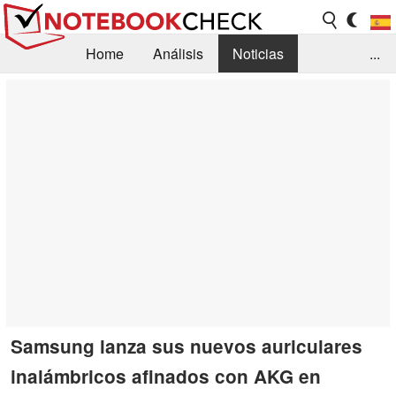
Home
Análisis
Noticias
...
FAQ/Técnica
Biblioteca
Orientación para la Compra
Busca
Contacto
Samsung lanza sus nuevos auriculares
inalámbricos afinados con AKG en