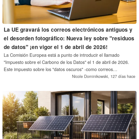
La UE gravará los correos electrónicos antiguos y
el desorden fotográfico: Nueva ley sobre "residuos
de datos" ¡en vigor el 1 de abril de 2026!
La Comisión Europea está a punto de introducir el llamado
"Impuesto sobre el Carbono de los Datos" el 1 de abril de 2026.
Este impuesto sobre los "datos oscuros" -como correos
electrónicos antiguos o fotos duplicadas- está diseñado para
Nicole Dominikowski,
127 días hace
compensar el creciente consumo energético de los centros de
datos de IA que alimentan ChatGPT, Gemini y aplicaciones
similares. En el futuro, los usuarios que no limpien sus datos en
los plazos especificados deberán esperar sanciones económicas o
incluso la eliminación obligatoria de su almacenamiento en la
nube. Sin embargo, un poco más de orden no puede hacer daño
;)