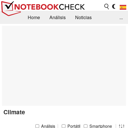
Home
Análisis
Noticias
...
FAQ/Técnica
Biblioteca
Orientación para la Compra
Busca
Contacto
Climate
Análisis
Portátil
Smartphone