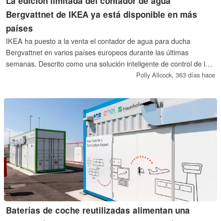
La edición limitada del contador de agua
Bergvattnet de IKEA ya está disponible en más
países
IKEA ha puesto a la venta el contador de agua para ducha
Bergvattnet en varios países europeos durante las últimas
semanas. Descrito como una solución inteligente de control de la
ducha, el artilugio está diseñado para ayudar a los usuarios a
Polly Allcock,
363 días hace
hacer sus duchas más eficientes. En su gran pantalla se puede
ver el volumen de agua utilizado y la temperatura del agua, y
también puede hacer un seguimiento de la duración de la ducha.
Baterías de coche reutilizadas alimentan una