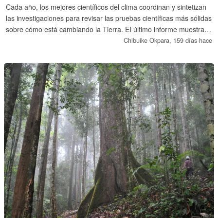
Cada año, los mejores científicos del clima coordinan y sintetizan
las investigaciones para revisar las pruebas científicas más sólidas
sobre cómo está cambiando la Tierra. El último informe muestra
que el planeta se está calentando más rápidamente y que se
Chibuike Okpara,
159 días hace
necesitan esfuerzos más enérgicos y coordinados para mitigar los
daños.