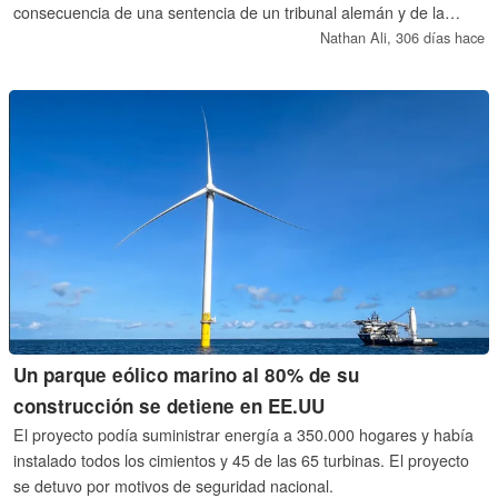
consecuencia de una sentencia de un tribunal alemán y de la
próxima normativa de la UE contra las afirmaciones de "lavado
Nathan Ali,
306 días hace
verde", lo que obliga a Apple a reducir su comercialización a pesar
de continuar con sus esfuerzos internos de reducción de
emisiones de carbono.
Un parque eólico marino al 80% de su
construcción se detiene en EE.UU
El proyecto podía suministrar energía a 350.000 hogares y había
instalado todos los cimientos y 45 de las 65 turbinas. El proyecto
se detuvo por motivos de seguridad nacional.