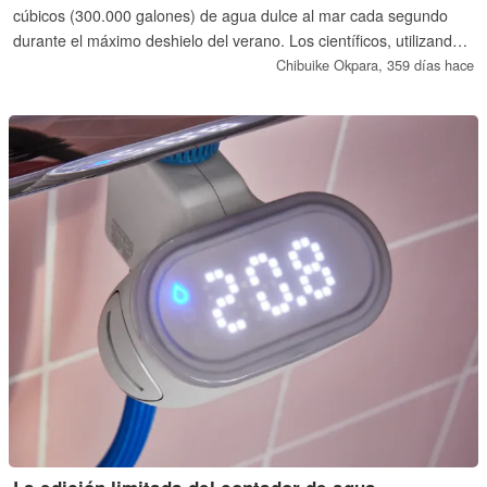
cúbicos (300.000 galones) de agua dulce al mar cada segundo
durante el máximo deshielo del verano. Los científicos, utilizando
un modelo de ecosistema oceánico basado en un
Chibuike Okpara,
359 días hace
superordenador, han descubierto que esta agua ayuda a arrastrar
nutrientes que podrían sustentar una parte importante del
ecosistema, especialmente en épocas de supuesto agotamiento
de nutrientes.