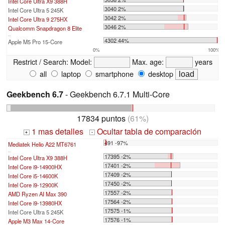
Intel Core Ultra X9 388H
3040 2%
Intel Core Ultra 5 245K
3042 2%
Intel Core Ultra 9 275HX
3046 2%
Qualcomm Snapdragon 8 Elite
...
4302 44%
Apple M5 Pro 15-Core
0%
100%
Restrict / Search:
Model:
Max. age:
years
all
laptop
smartphone
desktop
Geekbench 6.7
- Geekbench 6.7.1 Multi-Core
17834 puntos
(61%)
1 mas detalles
Ocultar tabla de comparación
+
-
491 -97%
Mediatek Helio A22 MT6761
...
17395 -2%
Intel Core Ultra X9 388H
17401 -2%
Intel Core i9-14900HX
17409 -2%
Intel Core i5-14600K
17450 -2%
Intel Core i9-12900K
17557 -2%
AMD Ryzen AI Max 390
17564 -2%
Intel Core i9-13980HX
17575 -1%
Intel Core Ultra 5 245K
17576 -1%
Apple M3 Max 14-Core