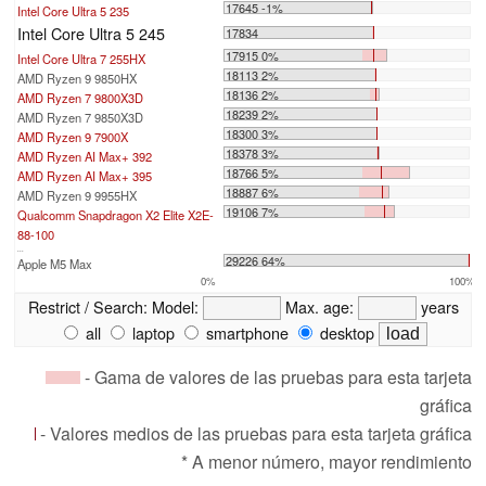
17645 -1%
Intel Core Ultra 5 235
Intel Core Ultra 5 245
17834
17915 0%
Intel Core Ultra 7 255HX
18113 2%
AMD Ryzen 9 9850HX
18136 2%
AMD Ryzen 7 9800X3D
18239 2%
AMD Ryzen 7 9850X3D
18300 3%
AMD Ryzen 9 7900X
18378 3%
AMD Ryzen AI Max+ 392
18766 5%
AMD Ryzen AI Max+ 395
18887 6%
AMD Ryzen 9 9955HX
19106 7%
Qualcomm Snapdragon X2 Elite X2E-
88-100
...
29226 64%
Apple M5 Max
0%
100%
Restrict / Search:
Model:
Max. age:
years
all
laptop
smartphone
desktop
- Gama de valores de las pruebas para esta tarjeta
gráfica
- Valores medios de las pruebas para esta tarjeta gráfica
* A menor número, mayor rendimiento