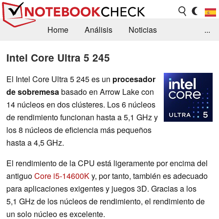
Home
Análisis
Noticias
...
FAQ/Técnica
Biblioteca
Intel Core Ultra 5 245
Orientación para la Compra
Busca
El Intel Core Ultra 5 245 es un
procesador
de sobremesa
basado en Arrow Lake con
Contacto
14 núcleos en dos clústeres. Los 6 núcleos
de rendimiento funcionan hasta a 5,1 GHz y
los 8 núcleos de eficiencia más pequeños
hasta a 4,5 GHz.
El rendimiento de la CPU está ligeramente por encima del
antiguo
Core i5-14600K
y, por tanto, también es adecuado
para aplicaciones exigentes y juegos 3D. Gracias a los
5,1 GHz de los núcleos de rendimiento, el rendimiento de
un solo núcleo es excelente.