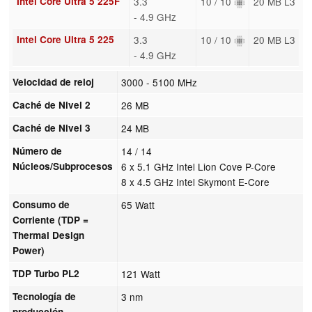
Intel Core Ultra 5 225F
3.3
10 / 10
20 MB L3
- 4.9 GHz
Intel Core Ultra 5 225
3.3
10 / 10
20 MB L3
- 4.9 GHz
Velocidad de reloj
3000 - 5100 MHz
Caché de Nivel 2
26 MB
Caché de Nivel 3
24 MB
Número de
14 / 14
Núcleos/Subprocesos
6 x 5.1 GHz Intel Lion Cove P-Core
8 x 4.5 GHz Intel Skymont E-Core
Consumo de
65 Watt
Corriente (TDP =
Thermal Design
Power)
TDP Turbo PL2
121 Watt
Tecnología de
3 nm
producción