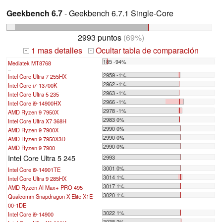
Geekbench 6.7
- Geekbench 6.7.1 Single-Core
2993 puntos
(69%)
1 mas detalles
Ocultar tabla de comparación
+
-
185 -94%
Mediatek MT8768
...
2959 -1%
Intel Core Ultra 7 255HX
2962 -1%
Intel Core i7-13700K
2963 -1%
Intel Core Ultra 5 235
2966 -1%
Intel Core i9-14900HX
2978 -1%
AMD Ryzen 9 7950X
2983 0%
Intel Core Ultra X7 368H
2990 0%
AMD Ryzen 9 7900X
2990 0%
AMD Ryzen 9 7950X3D
2990 0%
AMD Ryzen 9 7900
Intel Core Ultra 5 245
2993
3001 0%
Intel Core i9-14901TE
3014 1%
Intel Core Ultra 9 285HX
3017 1%
AMD Ryzen AI Max+ PRO 495
3020 1%
Qualcomm Snapdragon X Elite X1E-
00-1DE
3022 1%
Intel Core i9-14900
3038 2%