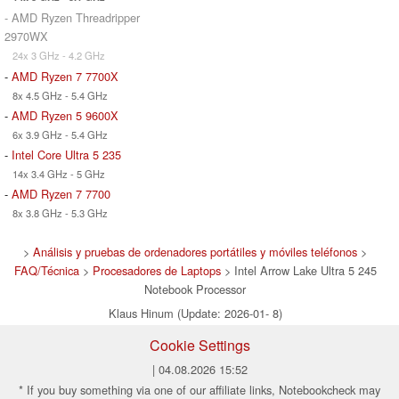
- AMD Ryzen Threadripper
2970WX
24x 3 GHz - 4.2 GHz
-
AMD Ryzen 7 7700X
8x 4.5 GHz - 5.4 GHz
-
AMD Ryzen 5 9600X
6x 3.9 GHz - 5.4 GHz
-
Intel Core Ultra 5 235
14x 3.4 GHz - 5 GHz
-
AMD Ryzen 7 7700
8x 3.8 GHz - 5.3 GHz
>
Análisis y pruebas de ordenadores portátiles y móviles teléfonos
>
FAQ/Técnica
>
Procesadores de Laptops
> Intel Arrow Lake Ultra 5 245
Notebook Processor
Klaus Hinum (Update: 2026-01- 8)
Cookie Settings
| 04.08.2026 15:52
* If you buy something via one of our affiliate links, Notebookcheck may