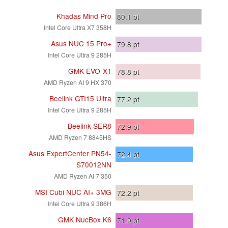
Khadas Mind Pro
80.1
pt
Intel Core Ultra X7 358H
Asus NUC 15 Pro+
79.8
pt
Intel Core Ultra 9 285H
GMK EVO-X1
78.8
pt
AMD Ryzen AI 9 HX 370
Beelink GTI15 Ultra
77.2
pt
Intel Core Ultra 9 285H
Beelink SER8
72.9
pt
AMD Ryzen 7 8845HS
Asus ExpertCenter PN54-
72.4
pt
S70012NN
AMD Ryzen AI 7 350
MSI Cubi NUC AI+ 3MG
72.2
pt
Intel Core Ultra 9 386H
GMK NucBox K6
71.9
pt