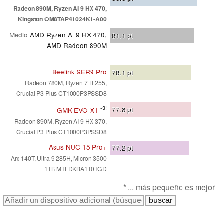
Radeon 890M, Ryzen AI 9 HX 470,
Kingston OM8TAP41024K1-A00
Medio
AMD Ryzen AI 9 HX 470,
81.1
pt
AMD Radeon 890M
Beelink SER9 Pro
78.1
pt
Radeon 780M, Ryzen 7 H 255,
Crucial P3 Plus CT1000P3PSSD8
-3!
77.8
pt
GMK EVO-X1
Radeon 890M, Ryzen AI 9 HX 370,
Crucial P3 Plus CT1000P3PSSD8
Asus NUC 15 Pro+
77.2
pt
Arc 140T, Ultra 9 285H, Micron 3500
1TB MTFDKBA1T0TGD
* ... más pequeño es mejor