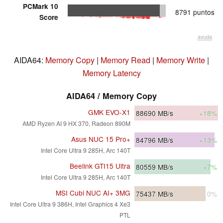
PCMark 10
8791 puntos
Score
ayuda
AIDA64:
Memory Copy
|
Memory Read
|
Memory Write
|
Memory Latency
AIDA64 / Memory Copy
GMK EVO-X1
88690
MB/s
+18%
AMD Ryzen AI 9 HX 370, Radeon 890M
Asus NUC 15 Pro+
84796
MB/s
+13%
Intel Core Ultra 9 285H, Arc 140T
Beelink GTI15 Ultra
80559
MB/s
+7%
Intel Core Ultra 9 285H, Arc 140T
MSI Cubi NUC AI+ 3MG
75437
MB/s
0%
Intel Core Ultra 9 386H, Intel Graphics 4 Xe3
PTL