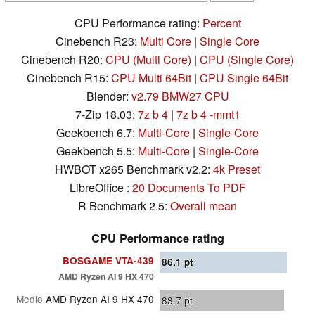
CPU Performance rating:
Percent
Cinebench R23:
Multi Core
|
Single Core
Cinebench R20:
CPU (Multi Core)
|
CPU (Single Core)
Cinebench R15:
CPU Multi 64Bit
|
CPU Single 64Bit
Blender:
v2.79 BMW27 CPU
7-Zip 18.03:
7z b 4
|
7z b 4 -mmt1
Geekbench 6.7:
Multi-Core
|
Single-Core
Geekbench 5.5:
Multi-Core
|
Single-Core
HWBOT x265 Benchmark v2.2:
4k Preset
LibreOffice :
20 Documents To PDF
R Benchmark 2.5:
Overall mean
CPU Performance rating
BOSGAME VTA-439
86.1
pt
AMD Ryzen AI 9 HX 470
Medio
AMD Ryzen AI 9 HX 470
83.7
pt