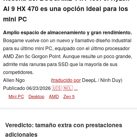
AI 9 HX 470 es una opción ideal para los
mini PC
Amplio espacio de almacenamiento y gran rendimiento.
Bosgame vuelve con un nuevo y llamativo diseño industrial
para su último mini PC, equipado con el último procesador
AMD Zen 5c Gorgon Point. Aunque resulte un poco grande,
admite más ranuras para SSD que la mayoría de sus
competidores.
Allen Ngo
(
traducido por
DeepL / Ninh Duy)
,
👁
Allen Ngo
Publicado
06/23/2026
🇺🇸
🇳🇱
...
Mini PC
Desktop
AMD
Zen 5
Veredicto: tamaño extra con prestaciones
adicionales