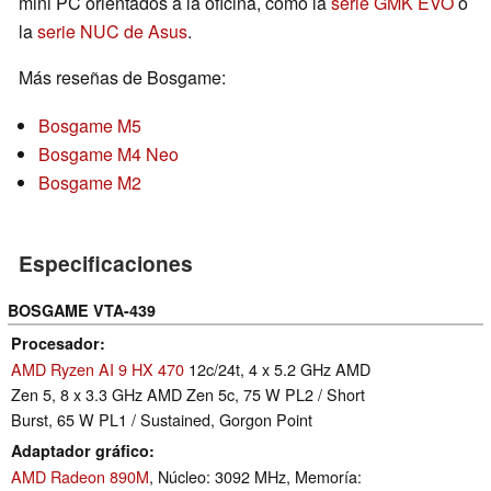
mini PC orientados a la oficina, como la
serie GMK EVO
o
la
serie NUC de Asus
.
Más reseñas de Bosgame:
Bosgame M5
Bosgame M4 Neo
Bosgame M2
Especificaciones
BOSGAME VTA-439
Procesador
AMD Ryzen AI 9 HX 470
12c/24t, 4 x 5.2 GHz AMD
Zen 5, 8 x 3.3 GHz AMD Zen 5c, 75 W PL2 / Short
Burst, 65 W PL1 / Sustained, Gorgon Point
Adaptador gráfico
AMD Radeon 890M
, Núcleo: 3092 MHz, Memoría: