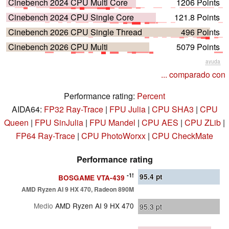
Cinebench 2024 CPU Multi Core
1206 Points
Cinebench 2024 CPU Single Core
121.8 Points
Cinebench 2026 CPU Single Thread
496 Points
Cinebench 2026 CPU Multi
5079 Points
ayuda
... comparado con
Performance rating:
Percent
AIDA64:
FP32 Ray-Trace
|
FPU Julia
|
CPU SHA3
|
CPU
Queen
|
FPU SinJulia
|
FPU Mandel
|
CPU AES
|
CPU ZLib
|
FP64 Ray-Trace
|
CPU PhotoWorxx
|
CPU CheckMate
Performance rating
-1!
95.4
pt
BOSGAME VTA-439
AMD Ryzen AI 9 HX 470, Radeon 890M
Medio
AMD Ryzen AI 9 HX 470
95.3
pt