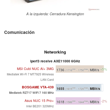
A la izquierda: Cerradura Kensington
Comunicación
Networking
iperf3 receive AXE11000 6GHz
MSI Cubi NUC AI+ 3MG
+5%
1736
MBit/s
min
max
(1716
- 1750
)
Mediatek Wi-Fi 7 MT7925 Wireless
LAN Card
BOSGAME VTA-439
1655
MBit/s
min
max
(1615
- 1720
)
Mediatek RZ717 WiFi 7 160 MHz
Asus NUC 15 Pro+
-2%
1618
MBit/s
min
max
(1586
- 1644
)
Intel BE201 320MHz