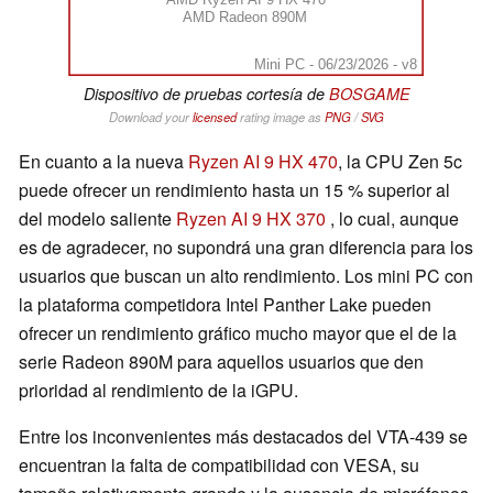
AMD Radeon 890M
Mini PC - 06/23/2026 - v8
Dispositivo de pruebas cortesía de
BOSGAME
Download your
licensed
rating image as
PNG
/
SVG
En cuanto a la nueva
Ryzen AI 9 HX 470
, la CPU Zen 5c
puede ofrecer un rendimiento hasta un 15 % superior al
del modelo saliente
Ryzen AI 9 HX 370
, lo cual, aunque
es de agradecer, no supondrá una gran diferencia para los
usuarios que buscan un alto rendimiento. Los mini PC con
la plataforma competidora Intel Panther Lake pueden
ofrecer un rendimiento gráfico mucho mayor que el de la
serie Radeon 890M para aquellos usuarios que den
prioridad al rendimiento de la iGPU.
Entre los inconvenientes más destacados del VTA-439 se
encuentran la falta de compatibilidad con VESA, su