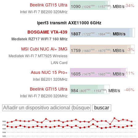
Beelink GTI15 Ultra
-34%
1090
MBit/s
min
max
(1026
- 1157
)
Intel Wi-Fi 7 BE200 320MHz
iperf3 transmit AXE11000 6GHz
BOSGAME VTA-439
1807
MBit/s
min
max
(1722
- 1884
)
Mediatek RZ717 WiFi 7 160 MHz
MSI Cubi NUC AI+ 3MG
-3%
1759
MBit/s
min
max
(1660
- 1875
)
Mediatek Wi-Fi 7 MT7925 Wireless
LAN Card
Asus NUC 15 Pro+
-11%
1605
MBit/s
min
max
(1475
- 1665
)
Intel BE201 320MHz
Beelink GTI15 Ultra
-46%
984
MBit/s
min
max
(805
- 1153
)
Intel Wi-Fi 7 BE200 320MHz
1800
1700
1600
1500
1400