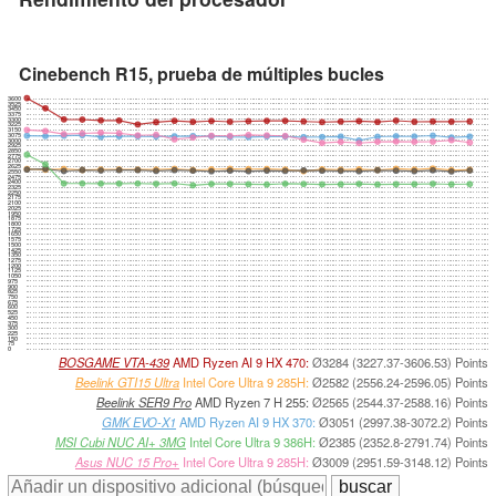
Cinebench R15, prueba de múltiples bucles
3600
3525
3450
3375
3300
3225
3150
3075
3000
2925
2850
2775
2700
2625
2550
2475
2400
2325
2250
2175
2100
2025
1950
1875
1800
1725
1650
1575
1500
1425
1350
1275
1200
1125
1050
975
900
825
750
675
600
525
450
375
300
225
150
75
0
BOSGAME VTA-439
AMD Ryzen AI 9 HX 470:
Ø3284 (3227.37-3606.53) Points
Beelink GTI15 Ultra
Intel Core Ultra 9 285H:
Ø2582 (2556.24-2596.05) Points
Beelink SER9 Pro
AMD Ryzen 7 H 255:
Ø2565 (2544.37-2588.16) Points
GMK EVO-X1
AMD Ryzen AI 9 HX 370:
Ø3051 (2997.38-3072.2) Points
MSI Cubi NUC AI+ 3MG
Intel Core Ultra 9 386H:
Ø2385 (2352.8-2791.74) Points
Asus NUC 15 Pro+
Intel Core Ultra 9 285H:
Ø3009 (2951.59-3148.12) Points