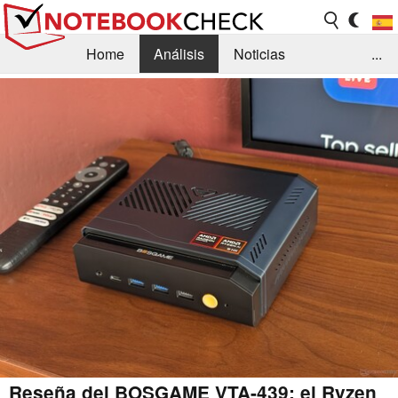
Home
Análisis
Noticias
...
FAQ/Técnica
Biblioteca
Orientación para la Compra
Busca
Contacto
Reseña del BOSGAME VTA-439: el Ryzen