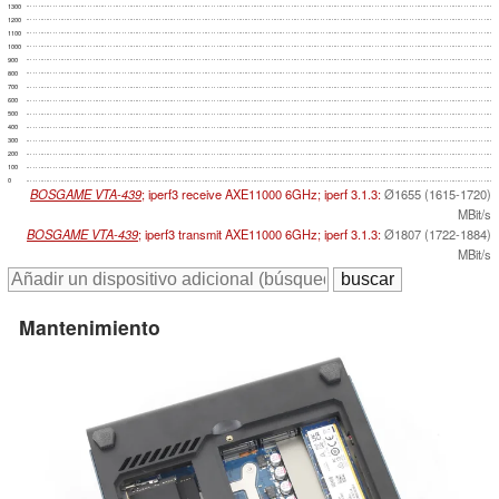
1300
1200
1100
1000
900
800
700
600
500
400
300
200
100
0
BOSGAME VTA-439
; iperf3 receive AXE11000 6GHz; iperf 3.1.3:
Ø1655 (1615-1720)
MBit/s
BOSGAME VTA-439
; iperf3 transmit AXE11000 6GHz; iperf 3.1.3:
Ø1807 (1722-1884)
MBit/s
Mantenimiento