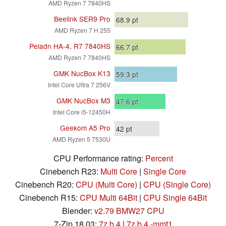
AMD Ryzen 7 7840HS
Beelink SER9 Pro
68.9
pt
AMD Ryzen 7 H 255
Peladn HA-4, R7 7840HS
66.7
pt
AMD Ryzen 7 7840HS
GMK NucBox K13
59.3
pt
Intel Core Ultra 7 256V
GMK NucBox M3
47.6
pt
Intel Core i5-12450H
Geekom A5 Pro
42
pt
AMD Ryzen 5 7530U
CPU Performance rating:
Percent
Cinebench R23:
Multi Core
|
Single Core
Cinebench R20:
CPU (Multi Core)
|
CPU (Single Core)
Cinebench R15:
CPU Multi 64Bit
|
CPU Single 64Bit
Blender:
v2.79 BMW27 CPU
7-Zip 18.03:
7z b 4
|
7z b 4 -mmt1