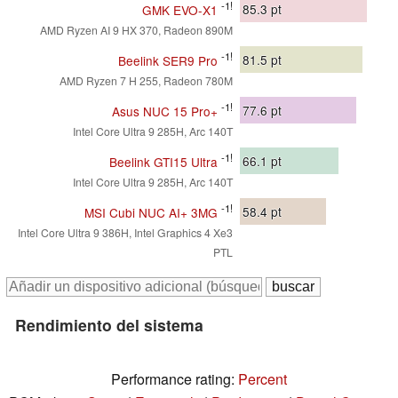
-1!
85.3
pt
GMK EVO-X1
AMD Ryzen AI 9 HX 370, Radeon 890M
-1!
81.5
pt
Beelink SER9 Pro
AMD Ryzen 7 H 255, Radeon 780M
-1!
77.6
pt
Asus NUC 15 Pro+
Intel Core Ultra 9 285H, Arc 140T
-1!
66.1
pt
Beelink GTI15 Ultra
Intel Core Ultra 9 285H, Arc 140T
-1!
58.4
pt
MSI Cubi NUC AI+ 3MG
Intel Core Ultra 9 386H, Intel Graphics 4 Xe3
PTL
Rendimiento del sistema
Performance rating:
Percent