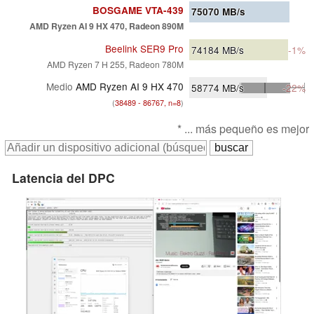
BOSGAME VTA-439
75070
MB/s
AMD Ryzen AI 9 HX 470, Radeon 890M
Beelink SER9 Pro
74184
MB/s
-1%
AMD Ryzen 7 H 255, Radeon 780M
Medio
AMD Ryzen AI 9 HX 470
58774
MB/s
-22%
(
38489 - 86767, n=8
)
* ... más pequeño es mejor
Latencia del DPC