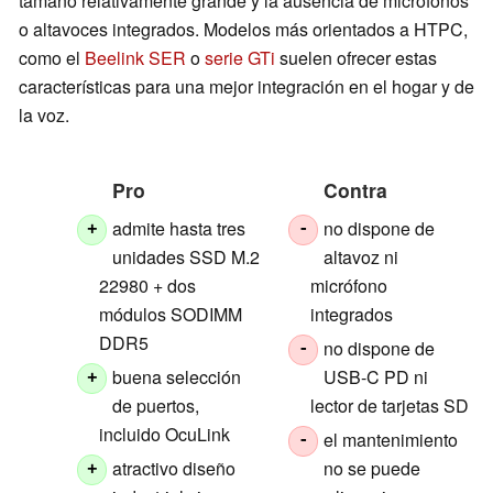
tamaño relativamente grande y la ausencia de micrófonos
o altavoces integrados. Modelos más orientados a HTPC,
como el
Beelink SER
o
serie GTi
suelen ofrecer estas
características para una mejor integración en el hogar y de
la voz.
Pro
Contra
admite hasta tres
no dispone de
+
-
unidades SSD M.2
altavoz ni
22980 + dos
micrófono
módulos SODIMM
integrados
DDR5
no dispone de
-
buena selección
USB-C PD ni
+
de puertos,
lector de tarjetas SD
incluido OcuLink
el mantenimiento
-
atractivo diseño
no se puede
+