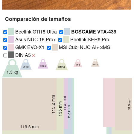
Comparación de tamaños
Beelink GTI15 Ultra
BOSGAME VTA-439
Asus NUC 15 Pro+
Beelink SER9 Pro
GMK EVO-X1
MSI Cubi NUC AI+ 3MG
DIN A5
❌
552 g
595 g
690 g
764 g
812 g
1.3 kg
107.3 mm
115.2 mm
112 mm
63.2 mm
37.5 mm
42 mm
135 mm
44.7 mm
152 mm
158 mm
50 mm
55.8 mm
110.19 mm
144 mm
119.6 mm