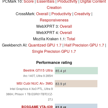
PCMark 10:
Score
|
Essentials
|
Productivity
|
Digital Content
Creation
CrossMark:
Overall
|
Productivity
|
Creativity
|
Responsiveness
WebXPRT 3:
Overall
WebXPRT 4:
Overall
Mozilla Kraken 1.1:
Total
Geekbench AI:
Quantized GPU 1.7
|
Half Precision GPU 1.7
|
Single Precision GPU 1.7
Performance rating
Beelink GTI15 Ultra
85.4
pt
Arc 140T, Ultra 9 285H
MSI Cubi NUC AI+ 3MG
83.9
pt
Intel Graphics 4 Xe3 PTL, Ultra 9
386H, Phison 1 TB ESR01TBTCCZ-
27J
BOSGAME VTA-439
83.8
pt