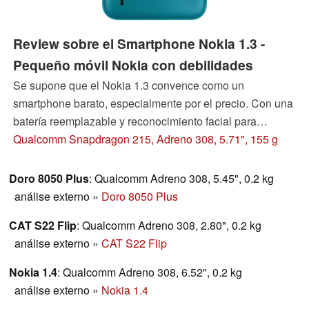
Review sobre el Smartphone Nokia 1.3 -
Pequeño móvil Nokia con debilidades
Se supone que el Nokia 1.3 convence como un
smartphone barato, especialmente por el precio. Con una
batería reemplazable y reconocimiento facial para
desbloquearlo tendría buenos comienzos, pero no facilita
Qualcomm Snapdragon 215, Adreno 308, 5.71", 155 g
precisamente la vida cotidiana de su usuario debido a
errores de detalle.
Doro 8050 Plus
: Qualcomm Adreno 308, 5.45", 0.2 kg
análise externo
»
Doro 8050 Plus
CAT S22 Flip
: Qualcomm Adreno 308, 2.80", 0.2 kg
análise externo
»
CAT S22 Flip
Nokia 1.4
: Qualcomm Adreno 308, 6.52", 0.2 kg
análise externo
»
Nokia 1.4