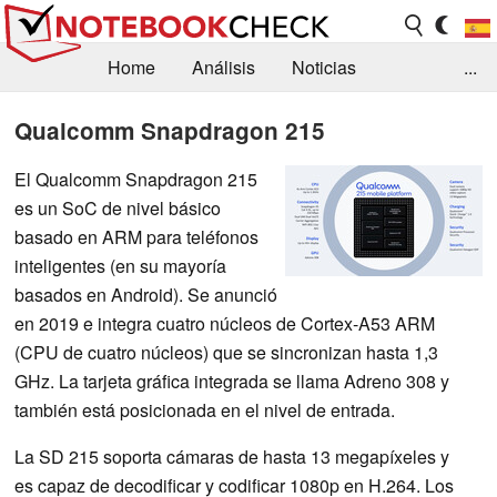
Home
Análisis
Noticias
...
FAQ/Técnica
Biblioteca
Qualcomm Snapdragon 215
Orientación para la Compra
Busca
El Qualcomm Snapdragon 215
es un SoC de nivel básico
Contacto
basado en ARM para teléfonos
inteligentes (en su mayoría
basados en Android). Se anunció
en 2019 e integra cuatro núcleos de Cortex-A53 ARM
(CPU de cuatro núcleos) que se sincronizan hasta 1,3
GHz. La tarjeta gráfica integrada se llama Adreno 308 y
también está posicionada en el nivel de entrada.
La SD 215 soporta cámaras de hasta 13 megapíxeles y
es capaz de decodificar y codificar 1080p en H.264. Los