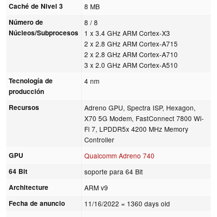
Caché de Nivel 3
8 MB
Número de
8 / 8
Núcleos/Subprocesos
1 x 3.4 GHz ARM Cortex-X3
2 x 2.8 GHz ARM Cortex-A715
2 x 2.8 GHz ARM Cortex-A710
3 x 2.0 GHz ARM Cortex-A510
Tecnología de
4 nm
producción
Recursos
Adreno GPU, Spectra ISP, Hexagon,
X70 5G Modem, FastConnect 7800 Wi-
Fi 7, LPDDR5x 4200 MHz Memory
Controller
GPU
Qualcomm Adreno 740
64 Bit
soporte para 64 Bit
Architecture
ARM v9
Fecha de anuncio
11/16/2022
= 1360 days old