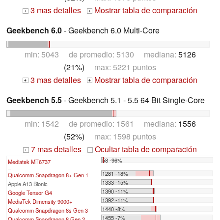
3 mas detalles
Mostrar tabla de comparación
+
+
Geekbench 6.0
- Geekbench 6.0 Multi-Core
min: 5043 de promedio: 5130 mediana:
5126
(21%)
max: 5221 puntos
3 mas detalles
Mostrar tabla de comparación
+
+
Geekbench 5.5
- Geekbench 5.1 - 5.5 64 Bit Single-Core
min: 1542 de promedio: 1561 mediana:
1556
(52%)
max: 1598 puntos
7 mas detalles
Ocultar tabla de comparación
+
-
58 -96%
Mediatek MT6737
...
1281 -18%
Qualcomm Snapdragon 8+ Gen 1
1333 -15%
Apple A13 Bionic
1390 -11%
Google Tensor G4
1392 -11%
MediaTek Dimensity 9000+
1440 -8%
Qualcomm Snapdragon 8s Gen 3
1455 -7%
Qualcomm Snapdragon 8 Gen 2