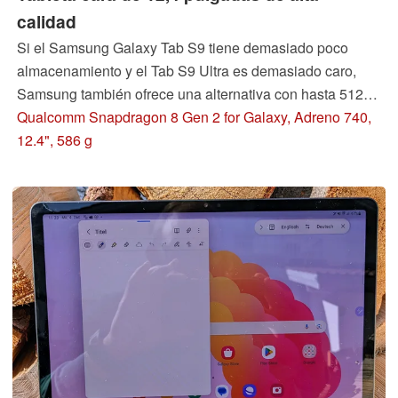
calidad
Si el Samsung Galaxy Tab S9 tiene demasiado poco
almacenamiento y el Tab S9 Ultra es demasiado caro,
Samsung también ofrece una alternativa con hasta 512
GB de almacenamiento y una pantalla de 12,4 pulgadas
Qualcomm Snapdragon 8 Gen 2 for Galaxy, Adreno 740,
con el Galaxy Tab S9+. ¿Es este el "medio dorado"? Lo
12.4", 586 g
averiguamos en nuestra prueba.