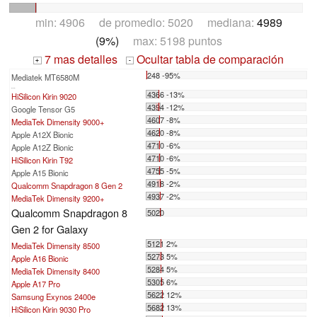
min: 4906 de promedio: 5020 mediana:
4989
(9%)
max: 5198 puntos
7 mas detalles
Ocultar tabla de comparación
+
-
248 -95%
Mediatek MT6580M
...
4366 -13%
HiSilicon Kirin 9020
4394 -12%
Google Tensor G5
4607 -8%
MediaTek Dimensity 9000+
4620 -8%
Apple A12X Bionic
4710 -6%
Apple A12Z Bionic
4710 -6%
HiSilicon Kirin T92
4755 -5%
Apple A15 Bionic
4918 -2%
Qualcomm Snapdragon 8 Gen 2
4937 -2%
MediaTek Dimensity 9200+
Qualcomm Snapdragon 8
5020
Gen 2 for Galaxy
5121 2%
MediaTek Dimensity 8500
5273 5%
Apple A16 Bionic
5284 5%
MediaTek Dimensity 8400
5305 6%
Apple A17 Pro
5622 12%
Samsung Exynos 2400e
5682 13%
HiSilicon Kirin 9030 Pro