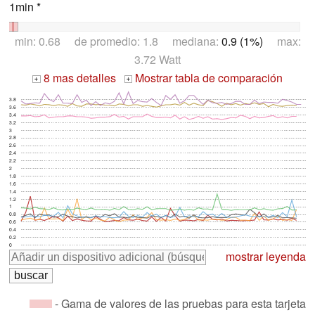
1min *
min: 0.68 de promedio: 1.8 mediana:
0.9 (1%)
max:
3.72 Watt
8 mas detalles
Mostrar tabla de comparación
+
+
3.8
3.6
3.4
3.2
3
2.8
2.6
2.4
2.2
2
1.8
1.6
1.4
1.2
1
0.8
0.6
0.4
0.2
0
mostrar leyenda
- Gama de valores de las pruebas para esta tarjeta