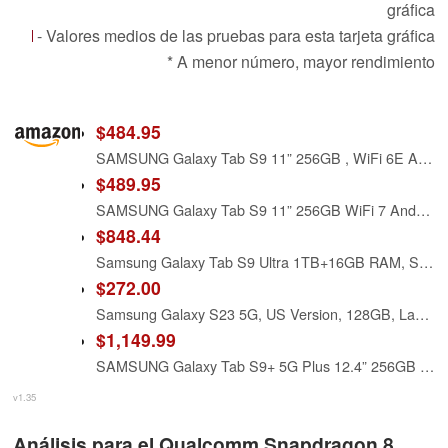
gráfica
- Valores medios de las pruebas para esta tarjeta gráfica
* A menor número, mayor rendimiento
$484.95
SAMSUNG Galaxy Tab S9 11” 256GB , WiFi 6E Android Tablet, Snapdragon 8 Gen 2 Processor, AMOLED Screen, S Pen, IP68 Rating, US Version, 2023, Beige (Renewed)
$489.95
SAMSUNG Galaxy Tab S9 11” 256GB WiFi 7 Android AI Tablet, Snapdragon 8 Gen 2 Processor, S Pen Included, US Version, 2023, Graphite (Renewed)
$848.44
Samsung Galaxy Tab S9 Ultra 1TB+16GB RAM, Snapdragon 8 Gen 2 (Gaming), 14" Dynamic AMOLED 2X Display, Dex, S-Pen, CAD Version Tablet, WiFi-6e (with 45W Super Fast Charger) - Graphite (Renewed)
$272.00
Samsung Galaxy S23 5G, US Version, 128GB, Lavender - T-Mobile (Renewed)
$1,149.99
SAMSUNG Galaxy Tab S9+ 5G Plus 12.4” 256GB (VERIZON) plus WiFi Android Tablet, Snapdragon 8 Gen 2 Processor, AMOLED Screen, S Pen Included, Long Battery Life, Auto Focus Camera, Dolby Audio, Graphite
v1.35
Análisis para el Qualcomm Snapdragon 8