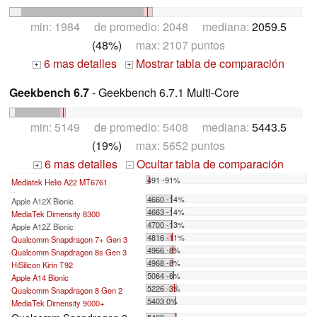
min: 1984 de promedio: 2048 mediana:
2059.5
(48%)
max: 2107 puntos
6 mas detalles
Mostrar tabla de comparación
+
+
Geekbench 6.7
- Geekbench 6.7.1 Multi-Core
min: 5149 de promedio: 5408 mediana:
5443.5
(19%)
max: 5652 puntos
6 mas detalles
Ocultar tabla de comparación
+
-
491 -91%
Mediatek Helio A22 MT6761
...
4660 -14%
Apple A12X Bionic
4663 -14%
MediaTek Dimensity 8300
4700 -13%
Apple A12Z Bionic
4816 -11%
Qualcomm Snapdragon 7+ Gen 3
4966 -8%
Qualcomm Snapdragon 8s Gen 3
4968 -8%
HiSilicon Kirin T92
5064 -6%
Apple A14 Bionic
5226 -3%
Qualcomm Snapdragon 8 Gen 2
5403 0%
MediaTek Dimensity 9000+
5408