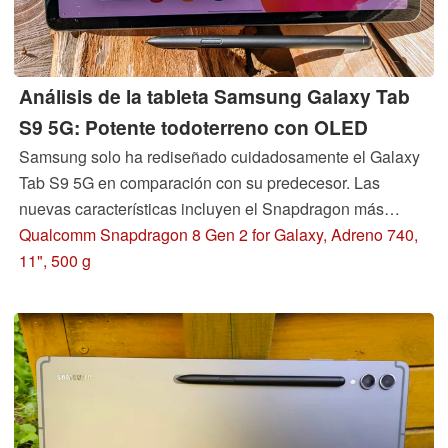
Análisis de la tableta Samsung Galaxy Tab
S9 5G: Potente todoterreno con OLED
Samsung solo ha rediseñado cuidadosamente el Galaxy
Tab S9 5G en comparación con su predecesor. Las
nuevas características incluyen el Snapdragon más
potente del mercado y un cambio a la tecnología OLED
Qualcomm Snapdragon 8 Gen 2 for Galaxy, Adreno 740,
para la pantalla. La Tab S9 todavía viene con un S-Pen y
11", 500 g
puede manejar tanto el trabajo como el juego. ¿Cómo se
compara con la élite de las tabletas?