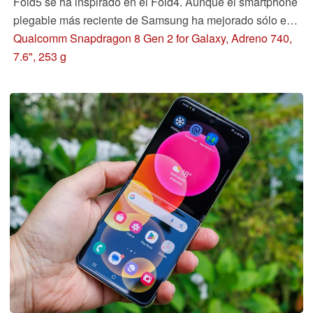
Fold5 se ha inspirado en el Fold4. Aunque el smartphone
plegable más reciente de Samsung ha mejorado sólo en
un número selecto de áreas, el Galaxy Fold5 brilla con
Qualcomm Snapdragon 8 Gen 2 for Galaxy, Adreno 740,
virtudes familiares a la serie Fold. Lee aquí para descubrir
7.6", 253 g
si merece la pena comprarlo.