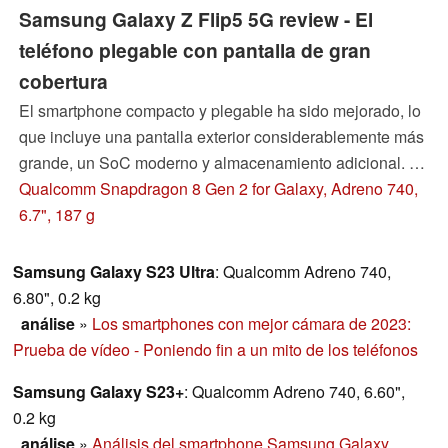
Samsung Galaxy Z Flip5 5G review - El
teléfono plegable con pantalla de gran
cobertura
El smartphone compacto y plegable ha sido mejorado, lo
que incluye una pantalla exterior considerablemente más
grande, un SoC moderno y almacenamiento adicional. En
este análisis descubrirás por qué a veces menos es más.
Qualcomm Snapdragon 8 Gen 2 for Galaxy, Adreno 740,
6.7", 187 g
Samsung Galaxy S23 Ultra
: Qualcomm Adreno 740,
6.80", 0.2 kg
análise
»
Los smartphones con mejor cámara de 2023:
Prueba de vídeo - Poniendo fin a un mito de los teléfonos
Samsung Galaxy S23+
: Qualcomm Adreno 740, 6.60",
0.2 kg
análise
»
Análisis del smartphone Samsung Galaxy