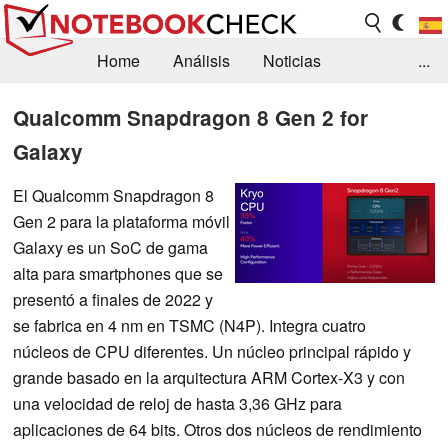
Home
Análisis
Noticias
...
FAQ/Técnica
Biblioteca
Qualcomm Snapdragon 8 Gen 2 for
Galaxy
Orientación para la Compra
Busca
Contacto
El Qualcomm Snapdragon 8
Gen 2 para la plataforma móvil
Galaxy es un SoC de gama
alta para smartphones que se
presentó a finales de 2022 y
se fabrica en 4 nm en TSMC (N4P). Integra cuatro
núcleos de CPU diferentes. Un núcleo principal rápido y
grande basado en la arquitectura ARM Cortex-X3 y con
una velocidad de reloj de hasta 3,36 GHz para
aplicaciones de 64 bits. Otros dos núcleos de rendimiento