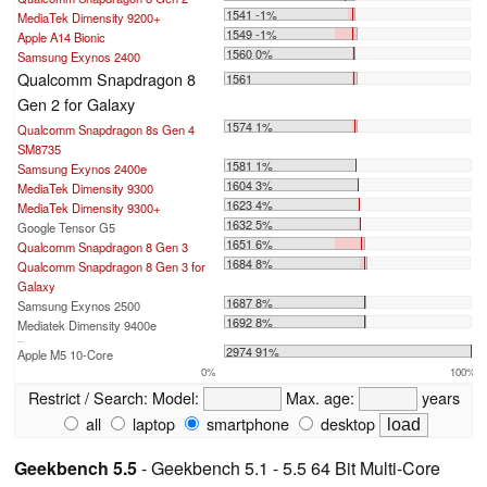
1541 -1%
MediaTek Dimensity 9200+
1549 -1%
Apple A14 Bionic
1560 0%
Samsung Exynos 2400
Qualcomm Snapdragon 8
1561
Gen 2 for Galaxy
1574 1%
Qualcomm Snapdragon 8s Gen 4
SM8735
1581 1%
Samsung Exynos 2400e
1604 3%
MediaTek Dimensity 9300
1623 4%
MediaTek Dimensity 9300+
1632 5%
Google Tensor G5
1651 6%
Qualcomm Snapdragon 8 Gen 3
1684 8%
Qualcomm Snapdragon 8 Gen 3 for
Galaxy
1687 8%
Samsung Exynos 2500
1692 8%
Mediatek Dimensity 9400e
...
2974 91%
Apple M5 10-Core
0%
100%
Restrict / Search:
Model:
Max. age:
years
all
laptop
smartphone
desktop
Geekbench 5.5
- Geekbench 5.1 - 5.5 64 Bit Multi-Core