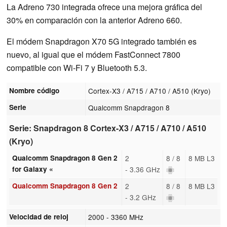
La Adreno 730 integrada ofrece una mejora gráfica del
30% en comparación con la anterior Adreno 660.
El módem Snapdragon X70 5G integrado también es
nuevo, al igual que el módem FastConnect 7800
compatible con Wi-Fi 7 y Bluetooth 5.3.
Nombre código
Cortex-X3 / A715 / A710 / A510 (Kryo)
Serie
Qualcomm Snapdragon 8
Serie: Snapdragon 8 Cortex-X3 / A715 / A710 / A510
(Kryo)
Qualcomm Snapdragon 8 Gen 2
2
8 / 8
8 MB L3
for Galaxy «
- 3.36 GHz
Qualcomm Snapdragon 8 Gen 2
2
8 / 8
8 MB L3
- 3.2 GHz
Velocidad de reloj
2000 - 3360 MHz