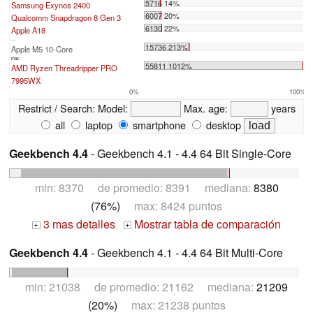
5716 14%
Samsung Exynos 2400
6007 20%
Qualcomm Snapdragon 8 Gen 3
6130 22%
Apple A18
...
15736 213%
Apple M5 10-Core
max:
55811 1012%
AMD Ryzen Threadripper PRO
7995WX
0%
100%
Restrict / Search:
Model:
Max. age:
years
all
laptop
smartphone
desktop
Geekbench 4.4
- Geekbench 4.1 - 4.4 64 Bit Single-Core
min: 8370 de promedio: 8391 mediana:
8380
(76%)
max: 8424 puntos
3 mas detalles
Mostrar tabla de comparación
+
+
Geekbench 4.4
- Geekbench 4.1 - 4.4 64 Bit Multi-Core
min: 21038 de promedio: 21162 mediana:
21209
(20%)
max: 21238 puntos