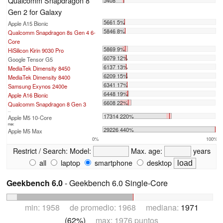
Qualcomm Snapdragon 8
Gen 2 for Galaxy
5661 5%
Apple A15 Bionic
5846 8%
Qualcomm Snapdragon 8s Gen 4 6-
Core
5869 9%
HiSilicon Kirin 9030 Pro
6079 12%
Google Tensor G5
6137 13%
MediaTek Dimensity 8450
6209 15%
MediaTek Dimensity 8400
6341 17%
Samsung Exynos 2400e
6448 19%
Apple A16 Bionic
6608 22%
Qualcomm Snapdragon 8 Gen 3
...
17314 220%
Apple M5 10-Core
max:
29226 440%
Apple M5 Max
0%
100%
Restrict / Search:
Model:
Max. age:
years
all
laptop
smartphone
desktop
Geekbench 6.0
- Geekbench 6.0 Single-Core
min: 1958 de promedio: 1968 mediana:
1971
(62%)
max: 1976 puntos