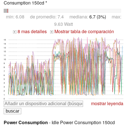
Consumption 150cd *
min: 6.08 de promedio: 7.4 mediana:
6.7 (3%)
max:
9.63 Watt
8 mas detalles
Mostrar tabla de comparación
+
+
15
14
13
12
11
10
9
8
7
6
5
4
3
2
1
0
mostrar leyenda
Power Consumption
- Idle Power Consumption 150cd