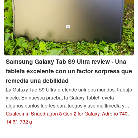
Samsung Galaxy Tab S9 Ultra review - Una
tableta excelente con un factor sorpresa que
remedia una debilidad
La Galaxy Tab S9 Ultra pretende unir dos mundos: trabajo
y ocio. En nuestra prueba, la Galaxy Tablet revela
algunos puntos fuertes para juegos y uso multimedia y
también es capaz de rendir de forma convincente en el
Qualcomm Snapdragon 8 Gen 2 for Galaxy, Adreno 740,
área de productividad junto con su S Pen. Pero esto
14.6", 732 g
también tiene su precio ...