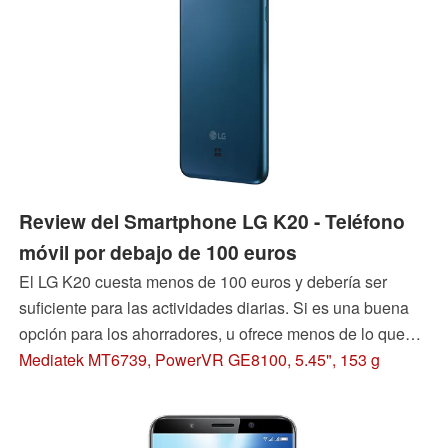
Review del Smartphone LG K20 - Teléfono
móvil por debajo de 100 euros
El LG K20 cuesta menos de 100 euros y debería ser
suficiente para las actividades diarias. Si es una buena
opción para los ahorradores, u ofrece menos de lo que
usted puede esperar, incluso por tan poco dinero, usted
Mediatek MT6739, PowerVR GE8100, 5.45", 153 g
aprende en el examen.