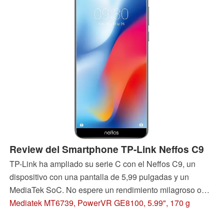
Review del Smartphone TP-Link Neffos C9
TP-Link ha ampliado su serie C con el Neffos C9, un
dispositivo con una pantalla de 5,99 pulgadas y un
MediaTek SoC. No espere un rendimiento milagroso o
capacidades de cámara para el C9, sin embargo, ya que
Mediatek MT6739, PowerVR GE8100, 5.99", 170 g
está dirigido a aquellos que quieren un smartphone