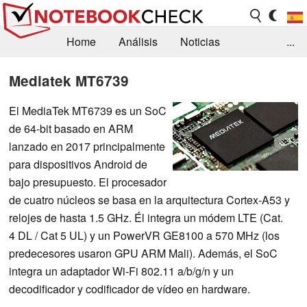
Home
Análisis
Noticias
...
FAQ/Técnica
Biblioteca
Mediatek MT6739
Orientación para la Compra
Busca
El MediaTek MT6739 es un SoC
de 64-bit basado en ARM
Contacto
lanzado en 2017 principalmente
para dispositivos Android de
bajo presupuesto. El procesador
de cuatro núcleos se basa en la arquitectura Cortex-A53 y
relojes de hasta 1.5 GHz. Él integra un módem LTE (Cat.
4 DL / Cat 5 UL) y un PowerVR GE8100 a 570 MHz (los
predecesores usaron GPU ARM Mali). Además, el SoC
integra un adaptador Wi-Fi 802.11 a/b/g/n y un
decodificador y codificador de vídeo en hardware.