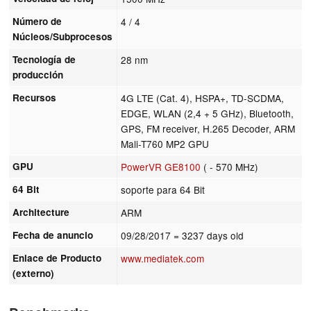
Número de
4 / 4
Núcleos/Subprocesos
Tecnología de
28 nm
producción
Recursos
4G LTE (Cat. 4), HSPA+, TD-SCDMA,
EDGE, WLAN (2,4 + 5 GHz), Bluetooth,
GPS, FM receiver, H.265 Decoder, ARM
Mali-T760 MP2 GPU
GPU
PowerVR GE8100
( - 570 MHz)
64 Bit
soporte para 64 Bit
Architecture
ARM
Fecha de anuncio
09/28/2017
= 3237 days old
Enlace de Producto
www.mediatek.com
(externo)