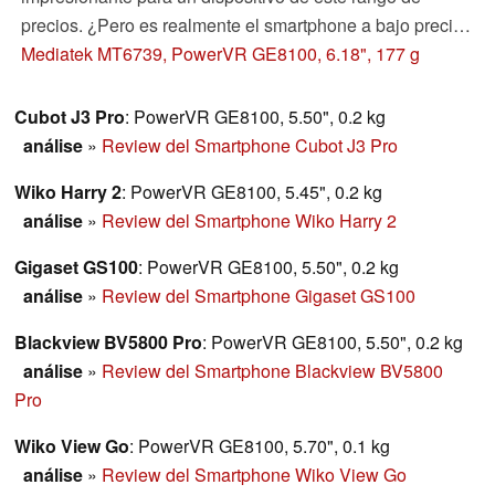
precios. ¿Pero es realmente el smartphone a bajo precio
para comprar? Nuestra revisión de la Oukitel C13 Pro
Mediatek MT6739, PowerVR GE8100, 6.18", 177 g
responde a esta pregunta.
Cubot J3 Pro
: PowerVR GE8100, 5.50", 0.2 kg
análise
»
Review del Smartphone Cubot J3 Pro
Wiko Harry 2
: PowerVR GE8100, 5.45", 0.2 kg
análise
»
Review del Smartphone Wiko Harry 2
Gigaset GS100
: PowerVR GE8100, 5.50", 0.2 kg
análise
»
Review del Smartphone Gigaset GS100
Blackview BV5800 Pro
: PowerVR GE8100, 5.50", 0.2 kg
análise
»
Review del Smartphone Blackview BV5800
Pro
Wiko View Go
: PowerVR GE8100, 5.70", 0.1 kg
análise
»
Review del Smartphone Wiko View Go