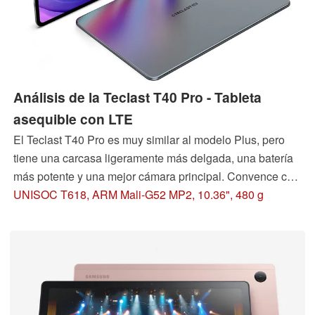
Análisis de la Teclast T40 Pro - Tableta
asequible con LTE
El Teclast T40 Pro es muy similar al modelo Plus, pero
tiene una carcasa ligeramente más delgada, una batería
más potente y una mejor cámara principal. Convence con
una buena configuración, incluyendo LTE, pero también
UNISOC T618, ARM Mali-G52 MP2, 10.36", 480 g
ha revelado pequeños contratiempos en la prueba.