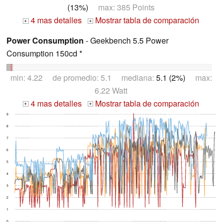
(13%)
max: 385 Points
4 mas detalles
Mostrar tabla de comparación
+
+
Power Consumption
- Geekbench 5.5 Power
Consumption 150cd *
min: 4.22 de promedio: 5.1 mediana:
5.1 (2%)
max:
6.22 Watt
4 mas detalles
Mostrar tabla de comparación
+
+
9
8
7
6
5
4
3
2
1
0