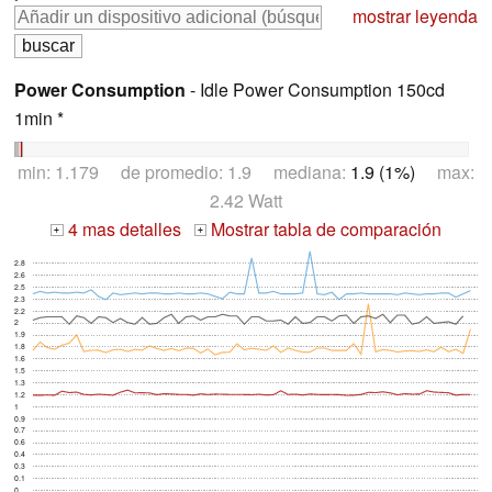
mostrar leyenda
Power Consumption
- Idle Power Consumption 150cd
1min *
min: 1.179 de promedio: 1.9 mediana:
1.9 (1%)
max:
2.42 Watt
4 mas detalles
Mostrar tabla de comparación
+
+
2.8
2.6
2.5
2.3
2.2
2
1.9
1.8
1.6
1.5
1.3
1.2
1
0.9
0.7
0.6
0.4
0.3
0.1
0