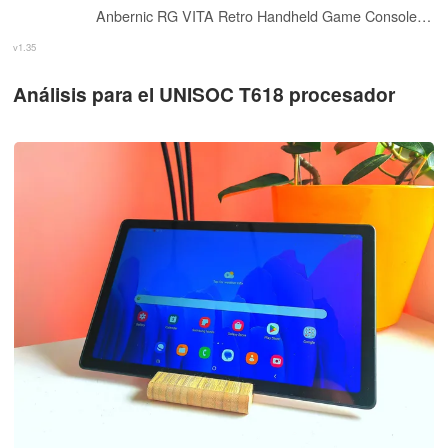
Anbernic RG VITA Retro Handheld Game Console , Unisoc Tiger T618 Processor 5.36 Inch Touch Screen Android 12 System Support WiFi 5 Bluetooth 5.0(Black)
v1.35
Análisis para el UNISOC T618 procesador