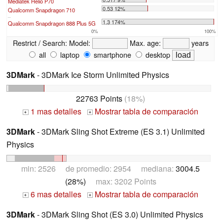
Mediatek Helio P70
0.53 12%
Qualcomm Snapdragon 710
...
1.3 174%
Qualcomm Snapdragon 888 Plus 5G
0%
100%
Restrict / Search:
Model:
Max. age:
years
all
laptop
smartphone
desktop
3DMark
- 3DMark Ice Storm Unlimited Physics
22763 Points
(18%)
1 mas detalles
Mostrar tabla de comparación
+
+
3DMark
- 3DMark Sling Shot Extreme (ES 3.1) Unlimited
Physics
min: 2526 de promedio: 2954 mediana:
3004.5
(28%)
max: 3202 Points
6 mas detalles
Mostrar tabla de comparación
+
+
3DMark
- 3DMark Sling Shot (ES 3.0) Unlimited Physics