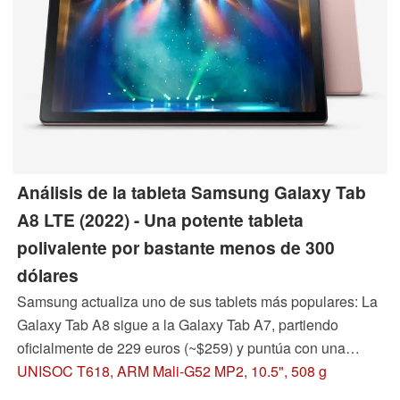
Análisis de la tableta Samsung Galaxy Tab
A8 LTE (2022) - Una potente tableta
polivalente por bastante menos de 300
dólares
Samsung actualiza uno de sus tablets más populares: La
Galaxy Tab A8 sigue a la Galaxy Tab A7, partiendo
oficialmente de 229 euros (~$259) y puntúa con una
amplia lista de equipamiento como ya lo hacía su
UNISOC T618, ARM Mali-G52 MP2, 10.5", 508 g
predecesora. Nuestra prueba muestra si la compra de la