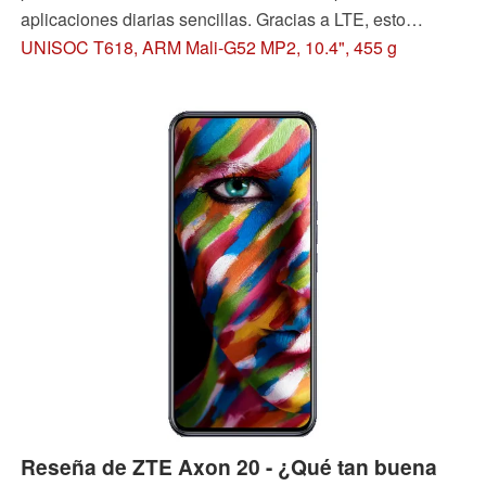
aplicaciones diarias sencillas. Gracias a LTE, esto
también es posible sin una WLAN doméstica y el
UNISOC T618, ARM Mali-G52 MP2, 10.4", 455 g
hardware instalado parece adecuado para ello. Sin
embargo, aclararemos lo que realmente se ofrece en
nuestro análisis.
Reseña de ZTE Axon 20 - ¿Qué tan buena