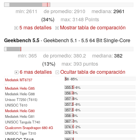
min: 2611 de promedio: 2910 mediana:
2961
(34%)
max: 3148 Points
5 mas detalles
Mostrar tabla de comparación
+
+
Geekbench 5.5
- Geekbench 5.1 - 5.5 64 Bit Single-Core
min: 365 de promedio: 380.2 mediana:
382
(13%)
max: 393 puntos
6 mas detalles
Ocultar tabla de comparación
+
-
58 -85%
Mediatek MT6737
...
355.5 -6%
Mediatek Helio G85
356 -6%
Mediatek Helio G88
357 -6%
Unisoc T7250 (T615)
357.3 -6%
UNISOC T610
357.3 -6%
Mediatek Helio G80
358 -6%
Mediatek Helio G81
367 -3%
UNISOC Tangula T740
374.1 -2%
Qualcomm Snapdragon 680 4G
376 -1%
UNISOC Tiger T310
UNISOC T618
380.2