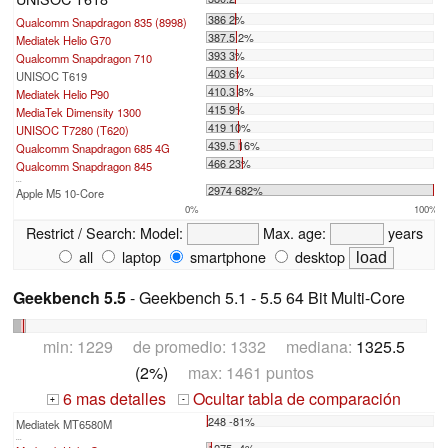
386 2%
Qualcomm Snapdragon 835 (8998)
387.5 2%
Mediatek Helio G70
393 3%
Qualcomm Snapdragon 710
403 6%
UNISOC T619
410.3 8%
Mediatek Helio P90
415 9%
MediaTek Dimensity 1300
419 10%
UNISOC T7280 (T620)
439.5 16%
Qualcomm Snapdragon 685 4G
466 23%
Qualcomm Snapdragon 845
...
2974 682%
Apple M5 10-Core
0%
100%
Restrict / Search:
Model:
Max. age:
years
all
laptop
smartphone
desktop
Geekbench 5.5
- Geekbench 5.1 - 5.5 64 Bit Multi-Core
min: 1229 de promedio: 1332 mediana:
1325.5
(2%)
max: 1461 puntos
6 mas detalles
Ocultar tabla de comparación
+
-
248 -81%
Mediatek MT6580M
...
1275 -4%