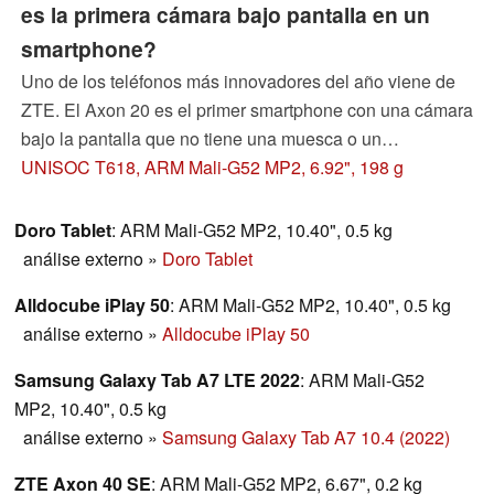
es la primera cámara bajo pantalla en un
smartphone?
Uno de los teléfonos más innovadores del año viene de
ZTE. El Axon 20 es el primer smartphone con una cámara
bajo la pantalla que no tiene una muesca o un
mecanismo emergente. Si el módulo de cámara debajo
UNISOC T618, ARM Mali-G52 MP2, 6.92", 198 g
del panel OLED del Axon 20 es convincente, puede
averiguarse en la revisión del smartphone de ZTE.
Doro Tablet
: ARM Mali-G52 MP2, 10.40", 0.5 kg
análise externo
»
Doro Tablet
Alldocube iPlay 50
: ARM Mali-G52 MP2, 10.40", 0.5 kg
análise externo
»
Alldocube iPlay 50
Samsung Galaxy Tab A7 LTE 2022
: ARM Mali-G52
MP2, 10.40", 0.5 kg
análise externo
»
Samsung Galaxy Tab A7 10.4 (2022)
ZTE Axon 40 SE
: ARM Mali-G52 MP2, 6.67", 0.2 kg