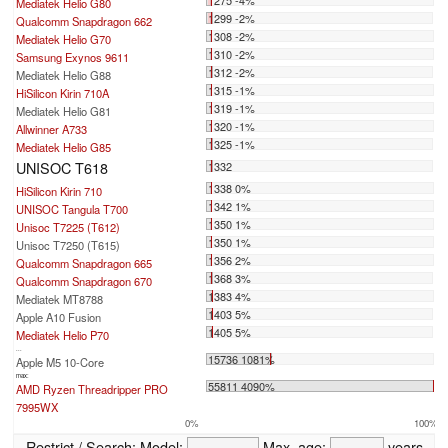
Mediatek Helio G80
1299 -2%
Qualcomm Snapdragon 662
1308 -2%
Mediatek Helio G70
1310 -2%
Samsung Exynos 9611
1312 -2%
Mediatek Helio G88
1315 -1%
HiSilicon Kirin 710A
1319 -1%
Mediatek Helio G81
1320 -1%
Allwinner A733
1325 -1%
Mediatek Helio G85
UNISOC T618
1332
1338 0%
HiSilicon Kirin 710
1342 1%
UNISOC Tangula T700
1350 1%
Unisoc T7225 (T612)
1350 1%
Unisoc T7250 (T615)
1356 2%
Qualcomm Snapdragon 665
1368 3%
Qualcomm Snapdragon 670
1383 4%
Mediatek MT8788
1403 5%
Apple A10 Fusion
1405 5%
Mediatek Helio P70
...
15736 1081%
Apple M5 10-Core
max:
55811 4090%
AMD Ryzen Threadripper PRO
7995WX
0%
100%
Restrict / Search:
Model:
Max. age:
years