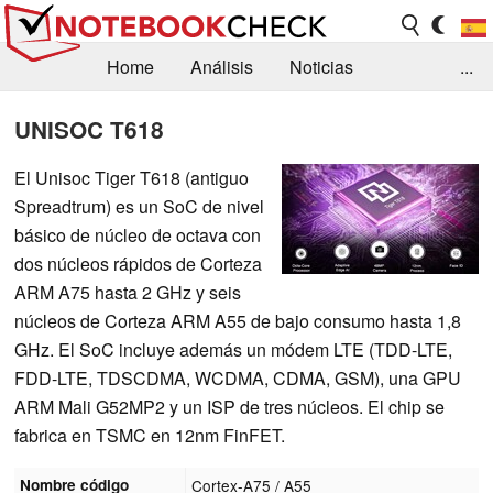
Home
Análisis
Noticias
...
FAQ/Técnica
Biblioteca
UNISOC T618
Orientación para la Compra
Busca
El Unisoc Tiger T618 (antiguo
Spreadtrum) es un SoC de nivel
Contacto
básico de núcleo de octava con
dos núcleos rápidos de Corteza
ARM A75 hasta 2 GHz y seis
núcleos de Corteza ARM A55 de bajo consumo hasta 1,8
GHz. El SoC incluye además un módem LTE (TDD-LTE,
FDD-LTE, TDSCDMA, WCDMA, CDMA, GSM), una GPU
ARM Mali G52MP2 y un ISP de tres núcleos. El chip se
fabrica en TSMC en 12nm FinFET.
Nombre código
Cortex-A75 / A55