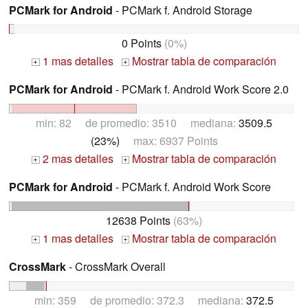
PCMark for Android
- PCMark f. Android Storage
0 Points
(0%)
1 mas detalles
Mostrar tabla de comparación
+
+
PCMark for Android
- PCMark f. Android Work Score 2.0
min: 82 de promedio: 3510 mediana:
3509.5
(23%)
max: 6937 Points
2 mas detalles
Mostrar tabla de comparación
+
+
PCMark for Android
- PCMark f. Android Work Score
12638 Points
(63%)
1 mas detalles
Mostrar tabla de comparación
+
+
CrossMark
- CrossMark Overall
min: 359 de promedio: 372.3 mediana:
372.5