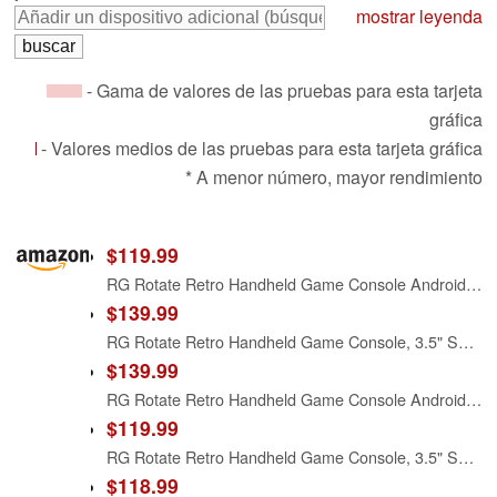
mostrar leyenda
- Gama de valores de las pruebas para esta tarjeta
gráfica
- Valores medios de las pruebas para esta tarjeta gráfica
* A menor número, mayor rendimiento
$119.99
RG Rotate Retro Handheld Game Console Android 12 Console with 3.5 inch Swivel Screen Unisoc T618 Chip 3GB+32GB, 2000mAh Aluminum Alloy Body +ABS Plastic with RG Rotate Carrying Case Bag
$139.99
RG Rotate Retro Handheld Game Console, 3.5" Swivel Screen Android Portable Player, Unisoc T618 Chip 3GB+32GB, 2000mAh Battery, Aluminum Alloy Body (Anbernic RG Rotate-Aurora Silver-NEW)
$139.99
RG Rotate Retro Handheld Game Console Android 12 System Console with 3.5 inch Swivel Screen Unisoc T618 Chip 3GB+32GB, 2000mAh Aluminum Alloy Body with RG Rotate Carrying Case Bag
$119.99
RG Rotate Retro Handheld Game Console, 3.5" Swivel Screen Android Portable Player, Unisoc T618 Chip 3GB+32GB, 2000mAh Battery, Aluminum Alloy + Plastic (Anbernic RG Rotate-Polar Black-NEW)
$118.99