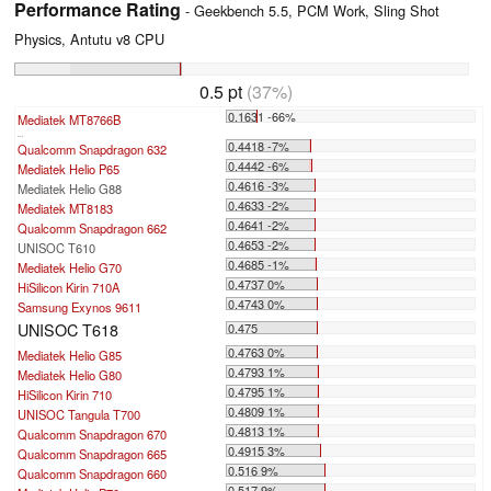
Performance Rating
- Geekbench 5.5, PCM Work, Sling Shot
Physics, Antutu v8 CPU
0.5 pt
(37%)
0.1631 -66%
Mediatek MT8766B
...
0.4418 -7%
Qualcomm Snapdragon 632
0.4442 -6%
Mediatek Helio P65
0.4616 -3%
Mediatek Helio G88
0.4633 -2%
Mediatek MT8183
0.4641 -2%
Qualcomm Snapdragon 662
0.4653 -2%
UNISOC T610
0.4685 -1%
Mediatek Helio G70
0.4737 0%
HiSilicon Kirin 710A
0.4743 0%
Samsung Exynos 9611
UNISOC T618
0.475
0.4763 0%
Mediatek Helio G85
0.4793 1%
Mediatek Helio G80
0.4795 1%
HiSilicon Kirin 710
0.4809 1%
UNISOC Tangula T700
0.4813 1%
Qualcomm Snapdragon 670
0.4915 3%
Qualcomm Snapdragon 665
0.516 9%
Qualcomm Snapdragon 660
0.517 9%