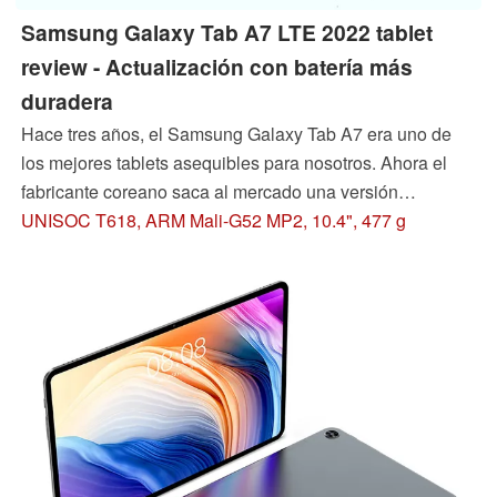
Samsung Galaxy Tab A7 LTE 2022 tablet
review - Actualización con batería más
duradera
Hace tres años, el Samsung Galaxy Tab A7 era uno de
los mejores tablets asequibles para nosotros. Ahora el
fabricante coreano saca al mercado una versión
actualizada con un nuevo SoC. Descubre en nuestra
UNISOC T618, ARM Mali-G52 MP2, 10.4", 477 g
prueba qué ha cambiado y si la tableta de 10,4 pulgadas
sigue mereciendo la pena.