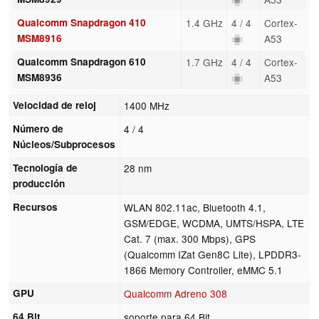
Qualcomm Snapdragon 410
1.4 GHz
4 / 4
Cortex-
MSM8916
A53
Qualcomm Snapdragon 610
1.7 GHz
4 / 4
Cortex-
MSM8936
A53
Velocidad de reloj
1400 MHz
Número de
4 / 4
Núcleos/Subprocesos
Tecnología de
28 nm
producción
Recursos
WLAN 802.11ac, Bluetooth 4.1,
GSM/EDGE, WCDMA, UMTS/HSPA, LTE
Cat. 7 (max. 300 Mbps), GPS
(Qualcomm IZat Gen8C Lite), LPDDR3-
1866 Memory Controller, eMMC 5.1
GPU
Qualcomm Adreno 308
64 Bit
soporte para 64 Bit