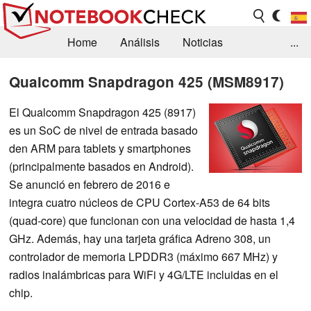
Home
Análisis
Noticias
...
FAQ/Técnica
Biblioteca
Qualcomm Snapdragon 425 (MSM8917)
Orientación para la Compra
Busca
El Qualcomm Snapdragon 425 (8917)
es un SoC de nivel de entrada basado
Contacto
den ARM para tablets y smartphones
(principalmente basados en Android).
Se anunció en febrero de 2016 e
integra cuatro núcleos de CPU Cortex-A53 de 64 bits
(quad-core) que funcionan con una velocidad de hasta 1,4
GHz. Además, hay una tarjeta gráfica Adreno 308, un
controlador de memoria LPDDR3 (máximo 667 MHz) y
radios inalámbricas para WiFi y 4G/LTE incluidas en el
chip.