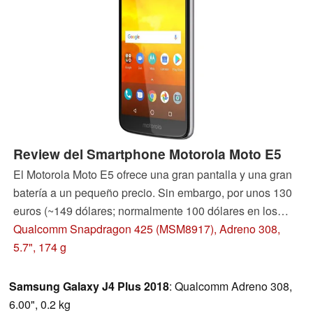
Review del Smartphone Motorola Moto E5
El Motorola Moto E5 ofrece una gran pantalla y una gran
batería a un pequeño precio. Sin embargo, por unos 130
euros (~149 dólares; normalmente 100 dólares en los
EE.UU., actualmente a la venta por 70 dólares) también
Qualcomm Snapdragon 425 (MSM8917), Adreno 308,
puedes conseguir buenas ofertas de otros fabricantes.
5.7", 174 g
Descubrimos en nuestra prueba si la Moto E5 es capaz
de destacar.
Samsung Galaxy J4 Plus 2018
: Qualcomm Adreno 308,
6.00", 0.2 kg