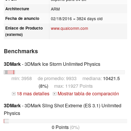
Architecture
ARM
Fecha de anuncio
02/18/2016
= 3824 days old
Enlace de Producto
www.qualcomm.com
(externo)
Benchmarks
3DMark
- 3DMark Ice Storm Unlimited Physics
min: 3958 de promedio: 9933 mediana:
10421.5
(8%)
max: 11927 Points
18 mas detalles
Mostrar tabla de comparación
+
+
3DMark
- 3DMark Sling Shot Extreme (ES 3.1) Unlimited
Physics
0 Points
(0%)