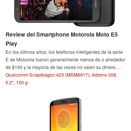
Review del Smartphone Motorola Moto E5
Play
En los últimos años, los teléfonos inteligentes de la serie
E de Motorola fueron generalmente menos de o alrededor
de $150 y la mayoría de las veces no valen su dinero.
Averigüemos si este sigue siendo el caso con su último
Qualcomm Snapdragon 425 (MSM8917), Adreno 308,
Motorola E5 Play.
5.2", 150 g