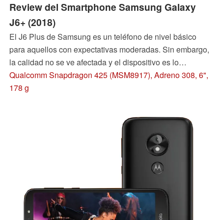
Review del Smartphone Samsung Galaxy
J6+ (2018)
El J6 Plus de Samsung es un teléfono de nivel básico
para aquellos con expectativas moderadas. Sin embargo,
la calidad no se ve afectada y el dispositivo es lo
suficientemente rápido para las aplicaciones diarias.
Qualcomm Snapdragon 425 (MSM8917), Adreno 308, 6",
Averigüemos lo que podemos esperar de un smartphone
178 g
por un poco menos de $200 a principios de 2019.