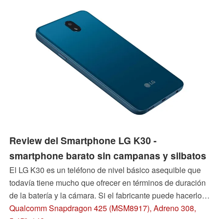
Review del Smartphone LG K30 -
smartphone barato sin campanas y silbatos
El LG K30 es un teléfono de nivel básico asequible que
todavía tiene mucho que ofrecer en términos de duración
de la batería y la cámara. Si el fabricante puede hacerlo a
un precio de sólo 129 euros, lo sabrá en la prueba.
Qualcomm Snapdragon 425 (MSM8917), Adreno 308,