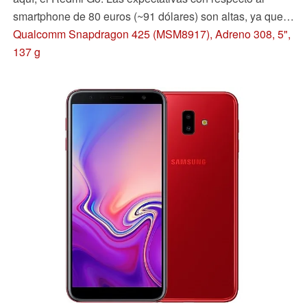
smartphone de 80 euros (~91 dólares) son altas, ya que
hasta ahora la empresa ha logrado ofrecer un gran
Qualcomm Snapdragon 425 (MSM8917), Adreno 308, 5",
rendimiento a un buen precio una y otra vez. ¿Funciona
137 g
esto también en el segmento de precios más barato?