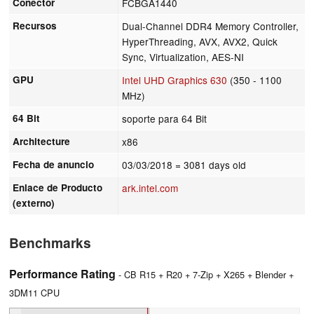
Conector
FCBGA1440
Recursos
Dual-Channel DDR4 Memory Controller,
HyperThreading, AVX, AVX2, Quick
Sync, Virtualization, AES-NI
GPU
Intel UHD Graphics 630
(350 - 1100
MHz)
64 Bit
soporte para 64 Bit
Architecture
x86
Fecha de anuncio
03/03/2018
= 3081 days old
Enlace de Producto
ark.intel.com
(externo)
Benchmarks
Performance Rating
- CB R15 + R20 + 7-Zip + X265 + Blender +
3DM11 CPU