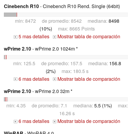
Cinebench R10
- Cinebench R10 Rend. Single (64bit)
min: 8472 de promedio: 8542 mediana:
8498
(10%)
max: 8665 Points
5 mas detalles
Mostrar tabla de comparación
+
+
wPrime 2.10
- wPrime 2.0 1024m *
min: 125.5 de promedio: 157.5 mediana:
156.8
(2%)
max: 180.5 s
6 mas detalles
Mostrar tabla de comparación
+
+
wPrime 2.10
- wPrime 2.0 32m *
min: 4.35 de promedio: 7.1 mediana:
5.5 (1%)
max:
16.26 s
6 mas detalles
Mostrar tabla de comparación
+
+
WinRAR
- WinRAR 4.0