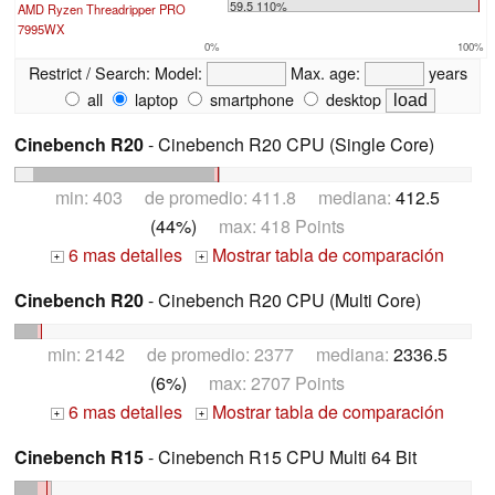
59.5 110%
AMD Ryzen Threadripper PRO
7995WX
0%
100%
Restrict / Search:
Model:
Max. age:
years
all
laptop
smartphone
desktop
Cinebench R20
- Cinebench R20 CPU (Single Core)
min: 403 de promedio: 411.8 mediana:
412.5
(44%)
max: 418 Points
6 mas detalles
Mostrar tabla de comparación
+
+
Cinebench R20
- Cinebench R20 CPU (Multi Core)
min: 2142 de promedio: 2377 mediana:
2336.5
(6%)
max: 2707 Points
6 mas detalles
Mostrar tabla de comparación
+
+
Cinebench R15
- Cinebench R15 CPU Multi 64 Bit