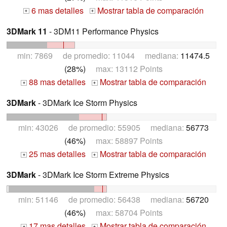
6 mas detalles
Mostrar tabla de comparación
+
+
3DMark 11
- 3DM11 Performance Physics
min: 7869 de promedio: 11044 mediana:
11474.5
(28%)
max: 13112 Points
88 mas detalles
Mostrar tabla de comparación
+
+
3DMark
- 3DMark Ice Storm Physics
min: 43026 de promedio: 55905 mediana:
56773
(46%)
max: 58897 Points
25 mas detalles
Mostrar tabla de comparación
+
+
3DMark
- 3DMark Ice Storm Extreme Physics
min: 51146 de promedio: 56438 mediana:
56720
(46%)
max: 58704 Points
17 mas detalles
Mostrar tabla de comparación
+
+