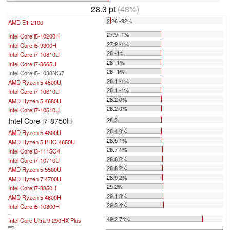
28.3 pt
(48%)
2.26 -92%
AMD E1-2100
...
27.9 -1%
Intel Core i5-10200H
27.9 -1%
Intel Core i5-9300H
28 -1%
Intel Core i7-10810U
28 -1%
Intel Core i7-8665U
28 -1%
Intel Core i5-1038NG7
28.1 -1%
AMD Ryzen 5 4500U
28.1 -1%
Intel Core i7-10610U
28.2 0%
AMD Ryzen 5 4680U
28.2 0%
Intel Core i7-10510U
Intel Core i7-8750H
28.3
28.4 0%
AMD Ryzen 5 4600U
28.5 1%
AMD Ryzen 5 PRO 4650U
28.7 1%
Intel Core i3-1115G4
28.8 2%
Intel Core i7-10710U
28.8 2%
AMD Ryzen 5 5500U
28.9 2%
AMD Ryzen 7 4700U
29 2%
Intel Core i7-8850H
29.1 3%
AMD Ryzen 5 4600H
29.3 4%
Intel Core i5-10300H
...
49.2 74%
Intel Core Ultra 9 290HX Plus
max: