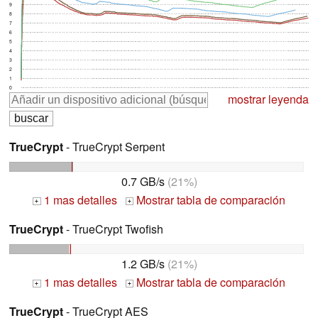
9
8
7
6
5
4
3
2
1
0
mostrar leyenda
TrueCrypt
- TrueCrypt Serpent
0.7 GB/s
(21%)
1 mas detalles
Mostrar tabla de comparación
+
+
TrueCrypt
- TrueCrypt Twofish
1.2 GB/s
(21%)
1 mas detalles
Mostrar tabla de comparación
+
+
TrueCrypt
- TrueCrypt AES