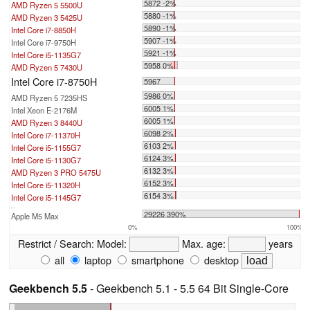
5872 -2%
AMD Ryzen 5 5500U
5880 -1%
AMD Ryzen 3 5425U
5890 -1%
Intel Core i7-8850H
5907 -1%
Intel Core i7-9750H
5921 -1%
Intel Core i5-1135G7
5958 0%
AMD Ryzen 5 7430U
Intel Core i7-8750H
5967
5986 0%
AMD Ryzen 5 7235HS
6005 1%
Intel Xeon E-2176M
6005 1%
AMD Ryzen 3 8440U
6098 2%
Intel Core i7-11370H
6103 2%
Intel Core i5-1155G7
6124 3%
Intel Core i5-1130G7
6132 3%
AMD Ryzen 3 PRO 5475U
6152 3%
Intel Core i5-11320H
6154 3%
Intel Core i5-1145G7
...
29226 390%
Apple M5 Max
0%
100%
Restrict / Search:
Model:
Max. age:
years
all
laptop
smartphone
desktop
Geekbench 5.5
- Geekbench 5.1 - 5.5 64 Bit Single-Core