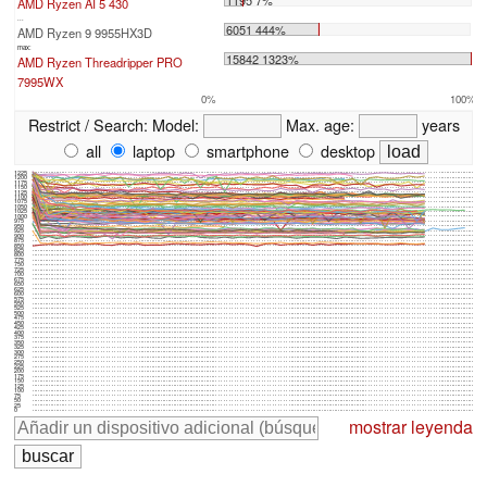
AMD Ryzen AI 5 430
...
6051 444%
AMD Ryzen 9 9955HX3D
max:
15842 1323%
AMD Ryzen Threadripper PRO
7995WX
0%
100%
Restrict / Search:
Model:
Max. age:
years
all
laptop
smartphone
desktop
1225
1200
1175
1150
1125
1100
1075
1050
1025
1000
975
950
925
900
875
850
825
800
775
750
725
700
675
650
625
600
575
550
525
500
475
450
425
400
375
350
325
300
275
250
225
200
175
150
125
100
75
50
25
0
mostrar leyenda