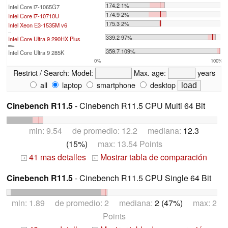
174.2 1%
Intel Core i7-1065G7
174.9 2%
Intel Core i7-10710U
175.3 2%
Intel Xeon E3-1535M v6
...
339.2 97%
Intel Core Ultra 9 290HX Plus
max:
359.7 109%
Intel Core Ultra 9 285K
0%
100%
Restrict / Search:
Model:
Max. age:
years
all
laptop
smartphone
desktop
Cinebench R11.5
- Cinebench R11.5 CPU Multi 64 Bit
min: 9.54 de promedio: 12.2 mediana:
12.3
(15%)
max: 13.54 Points
41 mas detalles
Mostrar tabla de comparación
+
+
Cinebench R11.5
- Cinebench R11.5 CPU Single 64 Bit
min: 1.89 de promedio: 2 mediana:
2 (47%)
max: 2
Points