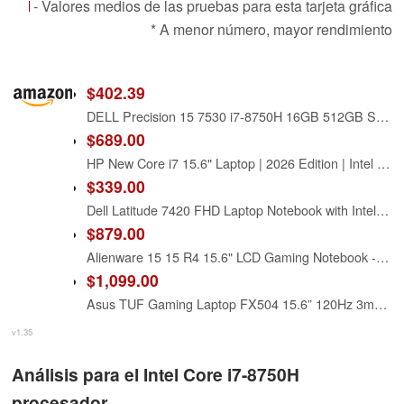
- Valores medios de las pruebas para esta tarjeta gráfica
* A menor número, mayor rendimiento
$402.39
DELL Precision 15 7530 i7-8750H 16GB 512GB SSD 15.6'' FHD NVIDIA Quadro P2000 (Renewed)
$689.00
HP New Core i7 15.6" Laptop | 2026 Edition | Intel High-Performance Core i7-1255U up to 4.7GHz | 16GB RAM - 1TB PCIe SSD | Webcam | FHD | Long Battery Life | Windows 11 | Business & Academic
$339.00
Dell Latitude 7420 FHD Laptop Notebook with Intel Core i7 11th Gen Processor (16GB Ram, 512GB SSD, WiFi, Bluetooth) Windows 11 Pro - Carbon Fiber (Renewed)
$879.00
Alienware 15 15 R4 15.6" LCD Gaming Notebook - Intel Core i7 (8th Gen) i7-8750H Hexa-core (6 Core) 2.20 GHz - 8 GB DDR4 SDRAM - 256 GB SSD - Windows 10 Home 64-bit (English) - 1920 x 1080 - in-pl
$1,099.00
Asus TUF Gaming Laptop FX504 15.6” 120Hz 3ms Full HD, Intel Core i7-8750H Processor, GeForce GTX 1060 6GB, 16GB DDR4, 256GB PCIe SSD + 1TB HDD, Gigabit WiFi, Windows 10 Home - FX504GM-ES74
v1.35
Análisis para el Intel Core i7-8750H
procesador