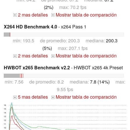
(2%)
max: 70.2 fps
2 mas detalles
Mostrar tabla de comparación
+
+
X264 HD Benchmark 4.0
- x264 Pass 1
min: 193.5 de promedio: 200.3 mediana:
200.3
(5%)
max: 207.1 fps
2 mas detalles
Mostrar tabla de comparación
+
+
HWBOT x265 Benchmark v2.2
- HWBOT x265 4k Preset
min: 7.56 de promedio: 8.2 mediana:
7.8 (14%)
max:
9.55 fps
5 mas detalles
Mostrar tabla de comparación
+
+
16
15
14
13
12
11
10