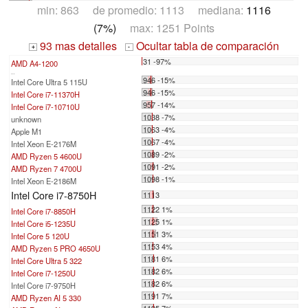
min: 863 de promedio: 1113 mediana:
1116
(7%)
max: 1251 Points
93 mas detalles
Ocultar tabla de comparación
+
-
31 -97%
AMD A4-1200
...
946 -15%
Intel Core Ultra 5 115U
946 -15%
Intel Core i7-11370H
957 -14%
Intel Core i7-10710U
1038 -7%
unknown
1063 -4%
Apple M1
1067 -4%
Intel Xeon E-2176M
1089 -2%
AMD Ryzen 5 4600U
1091 -2%
AMD Ryzen 7 4700U
1098 -1%
Intel Xeon E-2186M
Intel Core i7-8750H
1113
1122 1%
Intel Core i7-8850H
1125 1%
Intel Core i5-1235U
1151 3%
Intel Core 5 120U
1153 4%
AMD Ryzen 5 PRO 4650U
1181 6%
Intel Core Ultra 5 322
1182 6%
Intel Core i7-1250U
1182 6%
Intel Core i7-9750H
1191 7%
AMD Ryzen AI 5 330
1195 7%