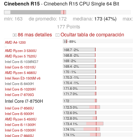
Cinebench R15
- Cinebench R15 CPU Single 64 Bit
min: 163 de promedio: 172 mediana:
173 (47%)
max:
177 Points
86 mas detalles
Ocultar tabla de comparación
+
-
19 -89%
AMD A4-1200
...
168.7 -2%
AMD Ryzen 3 5300U
168.8 -2%
AMD Ryzen 5 7520U
169 -2%
Intel Core i5-1038NG7
169.4 -2%
Intel Core i5-10310U
170 -1%
AMD Ryzen 5 4680U
170.3 -1%
Intel Xeon E3-1505M v6
170.4 -1%
Intel Core i5-8400H
171.6 0%
Intel Core i5-10200H
171.7 0%
Intel Core i7-8705G
Intel Core i7-8750H
172
172.5 0%
Intel Core i7-8565U
172.6 0%
Intel Core i5-9300H
172.8 0%
AMD Ryzen 5 4500U
173.4 1%
Intel Core i5-11300H
174 1%
Intel Core i5-10300H
174 1%
Intel Core i7-8665U