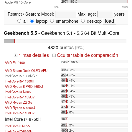
2974 183%
Apple M5 10-Core
0%
100%
Restrict / Search:
Model:
Max. age:
years
all
laptop
smartphone
desktop
Geekbench 5.5
- Geekbench 5.1 - 5.5 64 Bit Multi-Core
4820 puntos
(9%)
1 mas detalles
Ocultar tabla de comparación
+
-
238.5 -95%
AMD E1-2100
...
4457 -8%
AMD Steam Deck OLED APU
4564 -5%
Intel Core i5-1038NG7
4642 -4%
Intel Core i5-11300H
4646 -4%
AMD Ryzen 5 PRO 4650U
4651 -4%
Intel Core i3-N305
4663 -3%
Intel Core i5-1135G7
4740 -2%
AMD Ryzen Z2 Go
4774 -1%
AMD Ryzen 5 4500U
4802 0%
Intel Core i5-1130G7
Intel Core i7-8750H
4820
4903 2%
Intel Core 3 N355
4908 2%
Intel Core i7-8850H