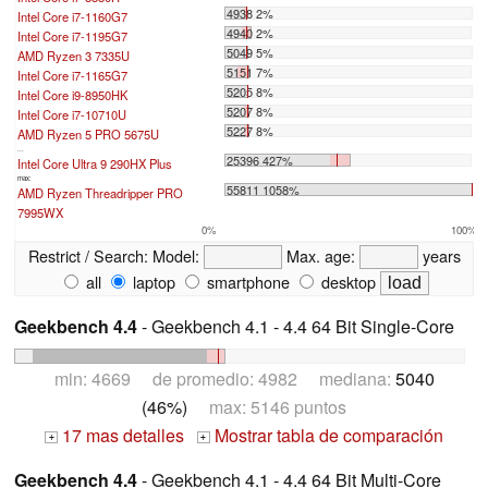
4938 2%
Intel Core i7-1160G7
4940 2%
Intel Core i7-1195G7
5049 5%
AMD Ryzen 3 7335U
5151 7%
Intel Core i7-1165G7
5205 8%
Intel Core i9-8950HK
5207 8%
Intel Core i7-10710U
5227 8%
AMD Ryzen 5 PRO 5675U
...
25396 427%
Intel Core Ultra 9 290HX Plus
max:
55811 1058%
AMD Ryzen Threadripper PRO
7995WX
0%
100%
Restrict / Search:
Model:
Max. age:
years
all
laptop
smartphone
desktop
Geekbench 4.4
- Geekbench 4.1 - 4.4 64 Bit Single-Core
min: 4669 de promedio: 4982 mediana:
5040
(46%)
max: 5146 puntos
17 mas detalles
Mostrar tabla de comparación
+
+
Geekbench 4.4
- Geekbench 4.1 - 4.4 64 Bit Multi-Core