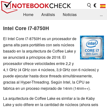
Home
Análisis
Noticias
...
FAQ/Técnica
Biblioteca
Intel Core i7-8750H
Orientación para la Compra
Busca
El Intel Core i7-8750H es un procesador de
gama alta para portátiles con seis núcleos
Contacto
basado en la arquitectura de Coffee Lake y
se anunciará a principios de 2018. El
procesador ofrece velocidades entre 2,2 y
4,1 GHz (4 GHz con 4 núcleos, 3,9 GHz con 6 núcleos) y
puede ejecutar hasta doce threads simultáneamente,
gracias al Hyper-Threading. Según Intel, la CPU se
fabrica en un proceso mejorado de 14nm (14nm++).
La arquitectura de Coffee Lake es similar a la de Kaby
Lake y solo difiere en la cantidad de núcleos (ahora seis