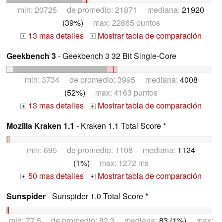
min: 20725 de promedio: 21871 mediana:
21920
(39%)
max: 22665 puntos
13 mas detalles
Mostrar tabla de comparación
+
+
Geekbench 3
- Geekbench 3 32 Bit Single-Core
min: 3734 de promedio: 3995 mediana:
4008
(52%)
max: 4163 puntos
13 mas detalles
Mostrar tabla de comparación
+
+
Mozilla Kraken 1.1
- Kraken 1.1 Total Score *
min: 695 de promedio: 1108 mediana:
1124
(1%)
max: 1272 ms
50 mas detalles
Mostrar tabla de comparación
+
+
Sunspider
- Sunspider 1.0 Total Score *
min: 77.5 de promedio: 82.3 mediana:
83 (1%)
max: