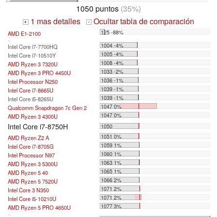
1050 puntos
(35%)
1 mas detalles
Ocultar tabla de comparación
+
-
125 -88%
AMD E1-2100
...
1004 -4%
Intel Core i7-7700HQ
1005 -4%
Intel Core i7-10510Y
1008 -4%
AMD Ryzen 3 7320U
1033 -2%
AMD Ryzen 3 PRO 4450U
1036 -1%
Intel Processor N250
1039 -1%
Intel Core i7-8665U
1039 -1%
Intel Core i5-8265U
1047 0%
Qualcomm Snapdragon 7c Gen 2
1047 0%
AMD Ryzen 3 4300U
Intel Core i7-8750H
1050
1051 0%
AMD Ryzen Z2 A
1059 1%
Intel Core i7-8705G
1060 1%
Intel Processor N97
1063 1%
AMD Ryzen 3 5300U
1065 1%
AMD Ryzen 5 40
1066 2%
AMD Ryzen 5 7520U
1071 2%
Intel Core 3 N350
1071 2%
Intel Core i5-10210U
1077 3%
AMD Ryzen 5 PRO 4650U
...