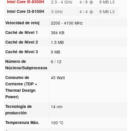
Intel Core i5-8300H
2.3 - 4 GHz
4 / 8
8 MB L3
Intel Core i3-8100H
3 GHz
4 / 4
8 MB L3
Velocidad de reloj
2200 - 4100 MHz
Caché de Nivel 1
384 KB
Caché de Nivel 2
1.5 MB
Caché de Nivel 3
9 MB
Número de
6 / 12
Núcleos/Subprocesos
Consumo de
45 Watt
Corriente (TDP =
Thermal Design
Power)
Tecnología de
14 nm
producción
Temperatura Máx.
100 °C