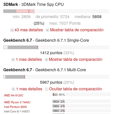
3DMark
- 3DMark Time Spy CPU
min: 2859 de promedio: 5724 mediana:
5858
(25%)
max: 7037 Points
43 mas detalles
Mostrar tabla de comparación
+
+
Geekbench 6.7
- Geekbench 6.7.1 Single-Core
1412 puntos
(33%)
1 mas detalles
Mostrar tabla de comparación
+
+
Geekbench 6.7
- Geekbench 6.7.1 Multi-Core
5967 puntos
(20%)
1 mas detalles
Ocultar tabla de comparación
+
-
533 -91%
AMD A4-9120C
...
5834 -2%
AMD Ryzen 3 7440U
5860 -2%
Intel Pentium 8505
5860 -2%
Intel Core i5-1140G7