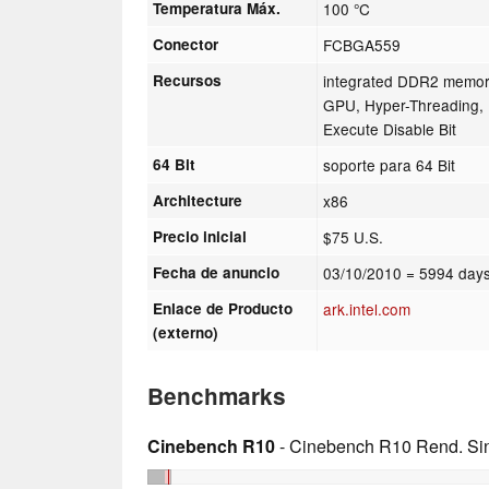
Temperatura Máx.
100 °C
Conector
FCBGA559
Recursos
integrated DDR2 memory
GPU, Hyper-Threading, 
Execute Disable Bit
64 Bit
soporte para 64 Bit
Architecture
x86
Precio inicial
$75 U.S.
Fecha de anuncio
03/10/2010
= 5994 days
Enlace de Producto
ark.intel.com
(externo)
Benchmarks
Cinebench R10
- Cinebench R10 Rend. Sing