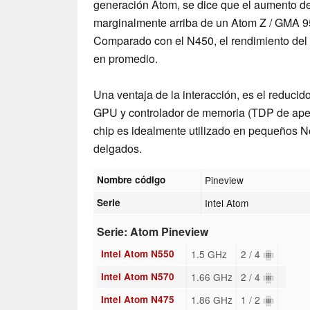
generación Atom, se dice que el aumento de
marginalmente arriba de un Atom Z / GMA 95
Comparado con el N450, el rendimiento de
en promedio.
Una ventaja de la interacción, es el reduc
GPU y controlador de memoria (TDP de apenas
chip es idealmente utilizado en pequeños Ne
delgados.
Nombre código
Pineview
Serie
Intel Atom
Serie: Atom Pineview
Intel Atom N550
1.5 GHz
2 / 4
Intel Atom N570
1.66 GHz
2 / 4
Intel Atom N475
1.86 GHz
1 / 2