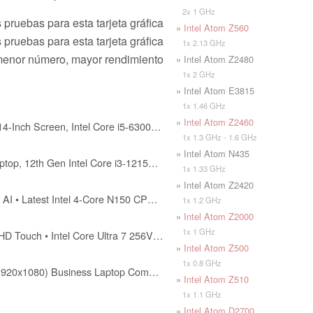
2x 1 GHz
pruebas para esta tarjeta gráfica
»
Intel Atom Z560
 pruebas para esta tarjeta gráfica
1x 2.13 GHz
menor número, mayor rendimiento
» Intel Atom Z2480
1x 2 GHz
» Intel Atom E3815
1x 1.46 GHz
»
Intel Atom Z2460
Dell Latitude E7470 Laptop with 14-Inch Screen, Intel Core i5-6300U, 8 GB RAM, 256 GB SSD, Camera, Windows 11 Pro (Renewed)
1x 1.3 GHz - 1.6 GHz
» Intel Atom N435
NIMO 15.6" IPS FHD Student Laptop, 12th Gen Intel Core i3-1215U (Up to 4.4GHz, Beat R5 7520U) 16GB RAM 512GB SSD Computer with 180° Viewing, 65W Type C, HDMI, Wi-Fi 6, Portable for Home and Business
1x 1.33 GHz
» Intel Atom Z2420
HP Ultrabook Laptop with Copilot AI • Latest Intel 4-Core N150 CPU • Microsoft Office 365 Included • 128GB SSD + 1TB Cloud Storage • Windows 11 • Thin & Portable
1x 1.2 GHz
»
Intel Atom Z2000
1x 1 GHz
HP OmniBook X Laptop: 17.3" FHD Touch • Intel Core Ultra 7 256V • 16 GB DDR5 SDRAM • 1 TB NVMe SSD • Win11 Home (Renewed)
»
Intel Atom Z500
1x 0.8 GHz
HP EliteBook 840 G3 14" FHD (1920x1080) Business Laptop Computer, Intel Core i7-6600 Up to 3.40GHz Notebook PC, 16GB RAM, 256GB SSD, Type-C, Windows 11 Pro (Renewed)
»
Intel Atom Z510
1x 1.1 GHz
»
Intel Atom D2700