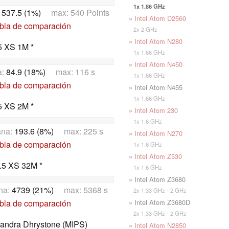
1x 1.86 GHz
:
537.5 (1%)
max: 540 Points
»
Intel Atom D2560
abla de comparación
2x 2 GHz
»
Intel Atom N280
5 XS 1M *
1x 1.66 GHz
»
Intel Atom N450
a:
84.9 (18%)
max: 116 s
1x 1.66 GHz
abla de comparación
» Intel Atom N455
1x 1.66 GHz
5 XS 2M *
»
Intel Atom 230
1x 1.6 GHz
ana:
193.6 (8%)
max: 225 s
»
Intel Atom N270
abla de comparación
1x 1.6 GHz
»
Intel Atom Z530
.5 XS 32M *
1x 1.6 GHz
» Intel Atom Z3680
na:
4739 (21%)
max: 5368 s
2x 1.33 GHz - 2 GHz
» Intel Atom Z3680D
abla de comparación
2x 1.33 GHz - 2 GHz
Sandra Dhrystone (MIPS)
»
Intel Atom N2850