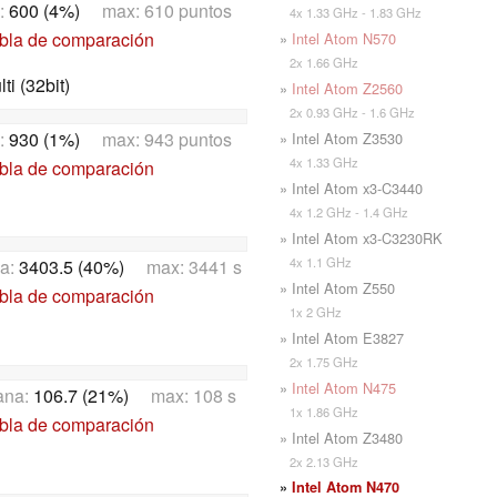
:
600 (4%)
max: 610 puntos
4x 1.33 GHz - 1.83 GHz
abla de comparación
»
Intel Atom N570
2x 1.66 GHz
i (32bit)
»
Intel Atom Z2560
2x 0.93 GHz - 1.6 GHz
:
930 (1%)
max: 943 puntos
» Intel Atom Z3530
4x 1.33 GHz
abla de comparación
» Intel Atom x3-C3440
4x 1.2 GHz - 1.4 GHz
» Intel Atom x3-C3230RK
4x 1.1 GHz
a:
3403.5 (40%)
max: 3441 s
» Intel Atom Z550
abla de comparación
1x 2 GHz
» Intel Atom E3827
2x 1.75 GHz
»
Intel Atom N475
ana:
106.7 (21%)
max: 108 s
1x 1.86 GHz
abla de comparación
» Intel Atom Z3480
2x 2.13 GHz
»
Intel Atom N470