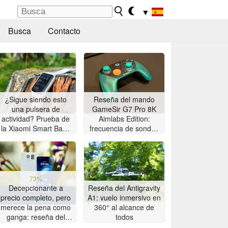
▼
Busca
Contacto
¿Sigue siendo esto
Reseña del mando
una pulsera de
GameSir G7 Pro 8K
actividad? Prueba de
Aimlabs Edition:
la Xiaomi Smart Band
frecuencia de sondeo
10 Pro
de 8K a un precio
asequible
73%
Decepcionante a
Reseña del Antigravity
precio completo, pero
A1: vuelo inmersivo en
merece la pena como
360° al alcance de
ganga: reseña del
todos
smartphone Motorola