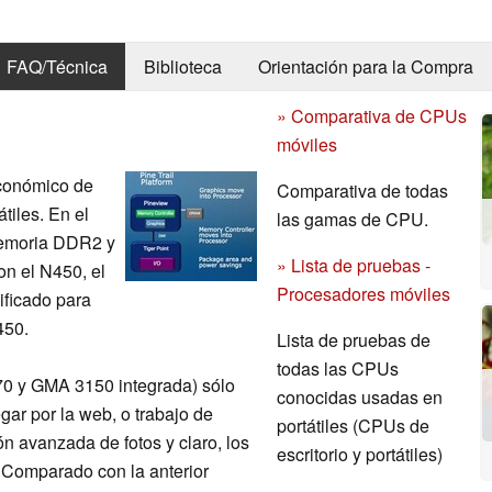
FAQ/Técnica
Biblioteca
Orientación para la Compra
» Comparativa de CPUs
móviles
conómico de
Comparativa de todas
tiles. En el
las gamas de CPU.
memoria DDR2 y
» Lista de pruebas -
n el N450, el
Procesadores móviles
ificado para
450.
Lista de pruebas de
todas las CPUs
70 y GMA 3150 integrada) sólo
conocidas usadas en
gar por la web, o trabajo de
portátiles (CPUs de
ón avanzada de fotos y claro, los
escritorio y portátiles)
Comparado con la anterior