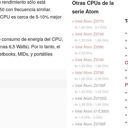
 rendimiento sólo está
Otras CPUs de la
0 con frecuencia similar.
serie Atom
l CPU es cerca de 5-10% mejor
T
»
Intel Atom Z3770
4x 1.46 GHz - 2.4 GHz
»
Intel Atom Z3740
ido consumo de energía del CPU,
4x 1.33 GHz - 1.86 GHz
 6,5 Watts). Por lo tanto, el
»
Intel Atom Z3580
4x 2.33 GHz
tbooks, MIDs, y portátiles
»
Intel Atom Z3745
O
4x 1.33 GHz - 1.86 GHz
»
Intel Atom Z3795
4x 1.59 GHz - 2.39 GHz
P
» Intel Atom Z3735F
4x 1.33 GHz - 1.83 GHz
» Intel Atom Z3735G
4x 1.33 GHz - 1.83 GHz
» Intel Atom x7-E3950
4x 1.6 GHz - 2 GHz
» Intel Atom Z3736F