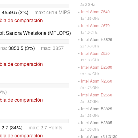
2x 2 GHz
»
Intel Atom Z540
:
4559.5 (2%)
max: 4619 MIPS
1x 1.83 GHz
abla de comparación
»
Intel Atom Z670
oft Sandra Whetstone (MFLOPS)
1x 1.5 GHz
» Intel Atom E3826
2x 1.46 GHz
ana:
3853.5 (3%)
max: 3857
»
Intel Atom Z520
1x 1.33 GHz
abla de comparación
»
Intel Atom D2500
2x 1.87 GHz
»
Intel Atom N2650
2x 1.73 GHz
3%)
»
Intel Atom D2550
abla de comparación
2x 1.87 GHz
» Intel Atom E3825
2x 1.33 GHz
» Intel Atom E3805
:
2.7 (34%)
max: 2.7 Points
2x 1.33 GHz
abla de comparación
» Intel Atom x3-C3130